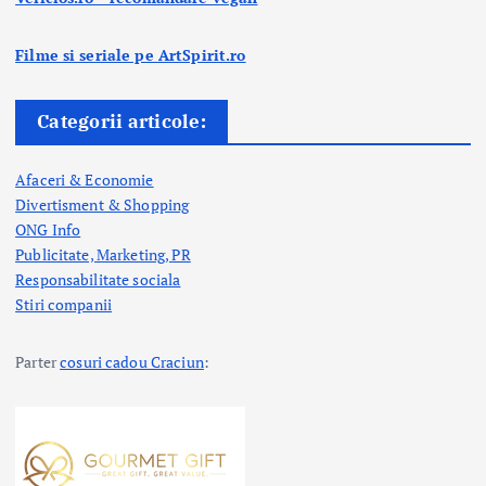
Filme si seriale pe ArtSpirit.ro
Categorii articole:
Afaceri & Economie
Divertisment & Shopping
ONG Info
Publicitate, Marketing, PR
Responsabilitate sociala
Stiri companii
Parter
cosuri cadou Craciun
: