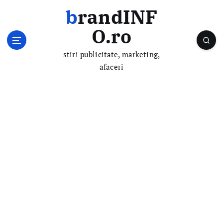
S
brandINF
k
i
O.ro
p
t
stiri publicitate, marketing,
o
afaceri
c
o
n
t
e
n
t