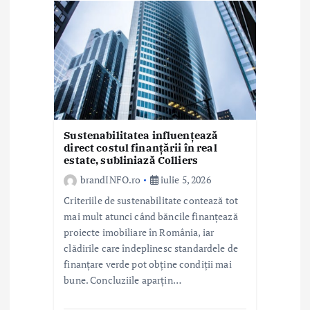
r
t
i
c
o
l
Sustenabilitatea influențează
direct costul finanțării în real
estate, subliniază Colliers
e
brandINFO.ro
iulie 5, 2026
Criteriile de sustenabilitate contează tot
mai mult atunci când băncile finanțează
proiecte imobiliare în România, iar
clădirile care îndeplinesc standardele de
finanțare verde pot obține condiții mai
bune. Concluziile aparțin…