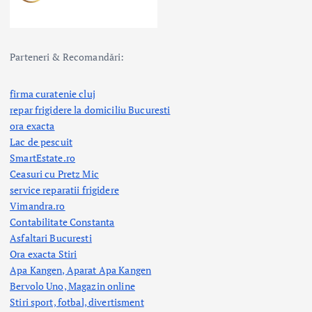
Parteneri & Recomandări:
firma curatenie cluj
repar frigidere la domiciliu Bucuresti
ora exacta
Lac de pescuit
SmartEstate.ro
Ceasuri cu Pretz Mic
service reparatii frigidere
Vimandra.ro
Contabilitate Constanta
Asfaltari Bucuresti
Ora exacta Stiri
Apa Kangen, Aparat Apa Kangen
Bervolo Uno, Magazin online
Stiri sport, fotbal,
divertisment