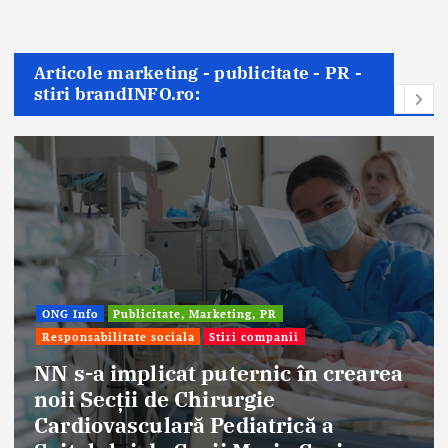
Articole marketing - publicitate - PR -
stiri brandINFO.ro:
nii
Afaceri & Economie
Publicitate, Mar
Stiri companii
c în crearea
Eternal Beauty, fondată 
ică a
aniversat 30 de ani în i