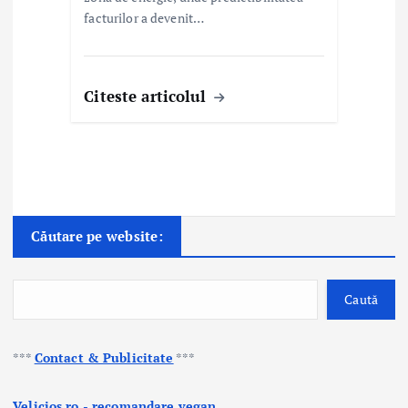
facturilor a devenit…
Citeste articolul
Căutare pe website:
Caută
***
Contact & Publicitate
***
Velicios.ro - recomandare vegan