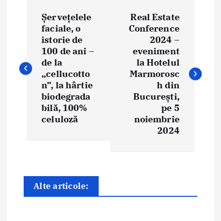
N
Șervețelele
Real Estate
a
faciale, o
Conference
istorie de
2024 –
v
100 de ani –
eveniment
i
de la
la Hotelul
„cellucotto
Marmorosc
g
n”, la hârtie
h din
biodegrada
București,
a
bilă, 100%
pe 5
celuloză
noiembrie
r
2024
e
î
n
Alte articole:
a