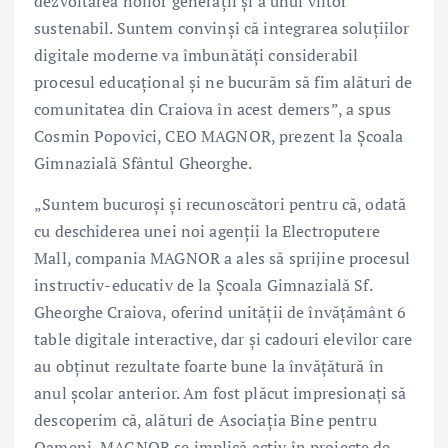
dezvoltarea noilor generații și a unui viitor
sustenabil. Suntem convinși că integrarea soluțiilor
digitale moderne va îmbunătăți considerabil
procesul educațional și ne bucurăm să fim alături de
comunitatea din Craiova în acest demers”, a spus
Cosmin Popovici, CEO MAGNOR, prezent la Școala
Gimnazială Sfântul Gheorghe.
„Suntem bucuroși și recunoscători pentru că, odată
cu deschiderea unei noi agenții la Electroputere
Mall, compania MAGNOR a ales să sprijine procesul
instructiv-educativ de la Școala Gimnazială Sf.
Gheorghe Craiova, oferind unității de învățământ 6
table digitale interactive, dar și cadouri elevilor care
au obținut rezultate foarte bune la învățătură în
anul școlar anterior. Am fost plăcut impresionați să
descoperim că, alături de Asociația Bine pentru
Oameni, MAGNOR se implică activ în proiecte de