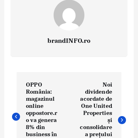
brandINFO.ro
N
OPPO
Noi
a
România:
dividende
magazinul
acordate de
v
online
One United
i
oppostore.r
Properties
o va genera
și
g
8% din
consolidare
business în
a prețului