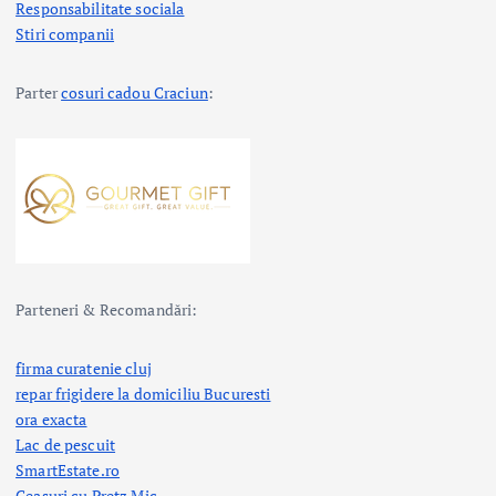
Responsabilitate sociala
Stiri companii
Parter
cosuri cadou Craciun
:
Parteneri & Recomandări:
firma curatenie cluj
repar frigidere la domiciliu Bucuresti
ora exacta
Lac de pescuit
SmartEstate.ro
Ceasuri cu Pretz Mic