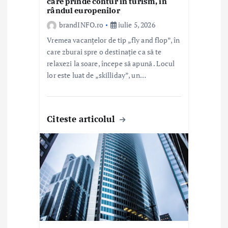
care prinde contur în turism, în
rândul europenilor
e
brandINFO.ro
iulie 5, 2026
Vremea vacanțelor de tip „fly and flop”, în
care zburai spre o destinație ca să te
relaxezi la soare, începe să apună . Locul
lor este luat de „skilliday”, un…
Citeste articolul