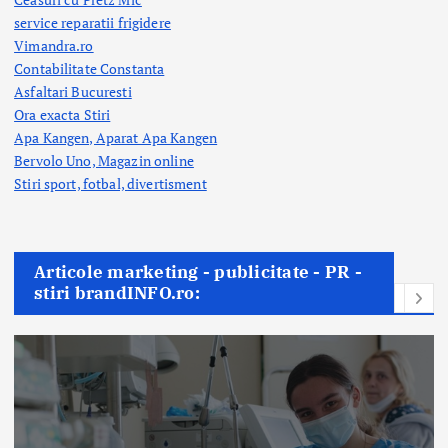
service reparatii frigidere
Vimandra.ro
Contabilitate Constanta
Asfaltari Bucuresti
Ora exacta Stiri
Apa Kangen, Aparat Apa Kangen
Bervolo Uno, Magazin online
Stiri sport, fotbal,
divertisment
Articole marketing - publicitate - PR -
stiri brandINFO.ro: