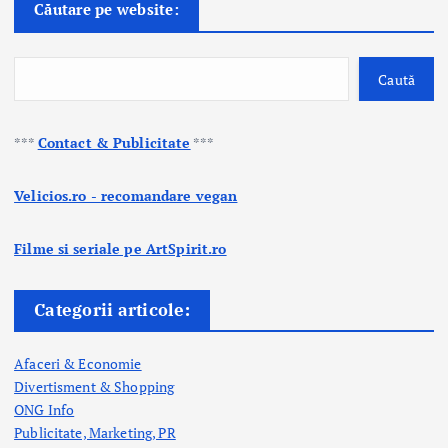
Căutare pe website:
Caută
***
Contact & Publicitate
***
Velicios.ro - recomandare vegan
Filme si seriale pe ArtSpirit.ro
Categorii articole:
Afaceri & Economie
Divertisment & Shopping
ONG Info
Publicitate, Marketing, PR