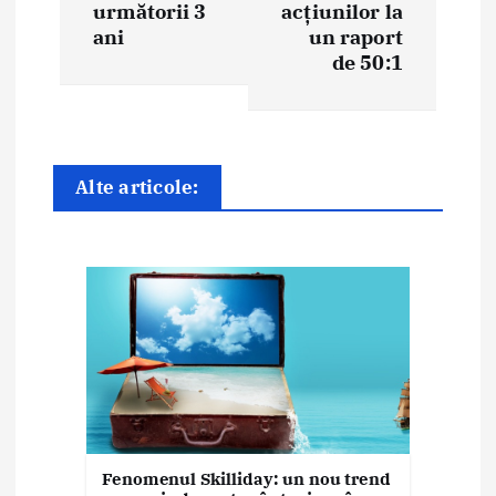
a
următorii 3
acțiunilor la
ani
un raport
r
de 50:1
e
î
n
Alte articole:
a
r
t
i
c
o
Fenomenul Skilliday: un nou trend
l