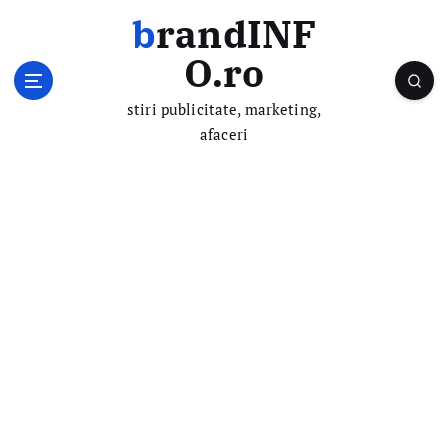
S
brandINF
k
i
O.ro
p
t
stiri publicitate, marketing,
o
afaceri
c
o
n
t
e
n
t