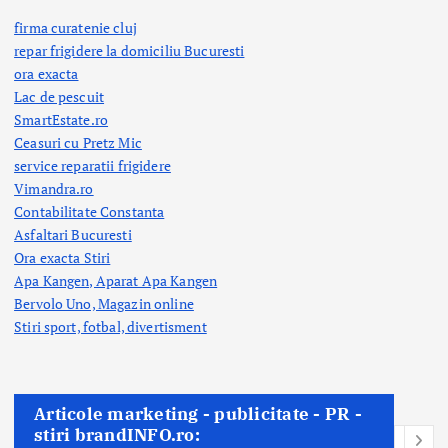
firma curatenie cluj
repar frigidere la domiciliu Bucuresti
ora exacta
Lac de pescuit
SmartEstate.ro
Ceasuri cu Pretz Mic
service reparatii frigidere
Vimandra.ro
Contabilitate Constanta
Asfaltari Bucuresti
Ora exacta Stiri
Apa Kangen, Aparat Apa Kangen
Bervolo Uno, Magazin online
Stiri sport, fotbal,
divertisment
Articole marketing - publicitate - PR -
stiri brandINFO.ro: