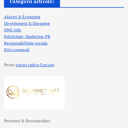
Categorii articole:
Afaceri & Economie
Divertisment & Shopping
ONG Info
Publicitate, Marketing, PR
Responsabilitate sociala
Stiri companii
Parter
cosuri cadou Craciun
:
Parteneri & Recomandări: