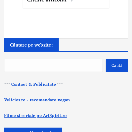
Căutare pe website:
Caută
***
Contact & Publicitate
***
Velicios.ro - recomandare vegan
Filme si seriale pe ArtSpirit.ro