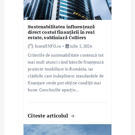
l
e
Sustenabilitatea influențează
direct costul finanțării în real
estate, subliniază Colliers
brandINFO.ro
iulie 5, 2026
Criteriile de sustenabilitate contează tot
mai mult atunci când băncile finanțează
proiecte imobiliare în România, iar
clădirile care îndeplinesc standardele de
finanțare verde pot obține condiții mai
bune. Concluziile aparțin…
Citeste articolul