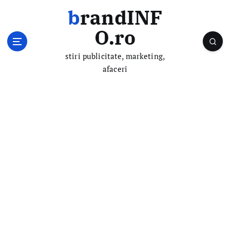
S
brandINF
k
i
O.ro
p
t
stiri publicitate, marketing,
o
afaceri
c
o
n
t
e
n
t