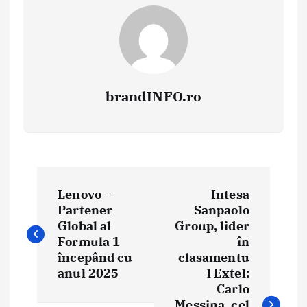
brandINFO.ro
N
Lenovo –
Intesa
a
Partener
Sanpaolo
Global al
Group, lider
v
Formula 1
în
i
începând cu
clasamentu
anul 2025
l Extel:
g
Carlo
Messina, cel