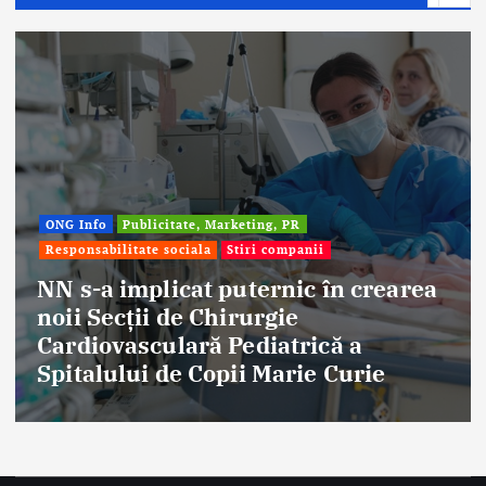
 Info
Publicitate, Marketing, PR
onsabilitate sociala
Stiri companii
Afac
Stir
s-a implicat puternic în crearea
i Secții de Chirurgie
Ete
diovasculară Pediatrică a
ani
talului de Copii Marie Curie
fru