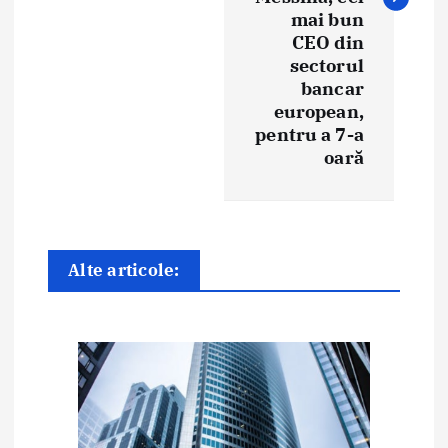
a
mai bun
CEO din
r
sectorul
e
bancar
european,
î
pentru a 7-a
oară
n
a
r
Alte articole:
t
i
c
o