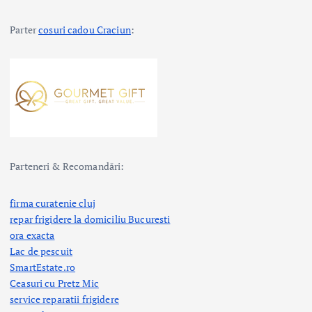
Parter
cosuri cadou Craciun
:
Parteneri & Recomandări:
firma curatenie cluj
repar frigidere la domiciliu Bucuresti
ora exacta
Lac de pescuit
SmartEstate.ro
Ceasuri cu Pretz Mic
service reparatii frigidere