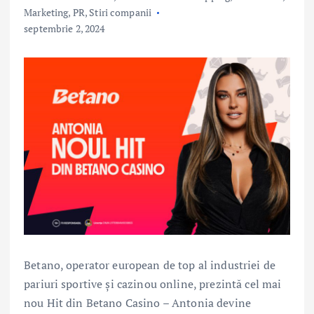
Marketing, PR
,
Stiri companii
septembrie 2, 2024
Betano, operator european de top al industriei de
pariuri sportive și cazinou online, prezintă cel mai
nou Hit din Betano Casino – Antonia devine