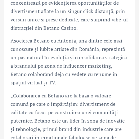
concentrează pe evidențierea oportunităților de
divertisment aflate la un singur click distanță, prin
versuri unice și piese dedicate, care surprind vibe-ul
distracției din Betano Casino.
Asocierea Betano cu Antonia, una dintre cele mai
cunoscute și iubite artiste din România, reprezintă
un pas natural în evoluția și consolidarea strategică
a brandului pe zona de influencer marketing,
Betano colaborând deja cu vedete cu renume în
spațiul virtual și TV.
„Colaborarea cu Betano are la bază o valoare
comună pe care o împărtășim: divertisment de
calitate cu focus pe construirea unei comunități
puternice. Betano este un lider în zona de inovație
și tehnologie, primul brand din industrie care are
colaborări internaționale fabuloase pe zona de