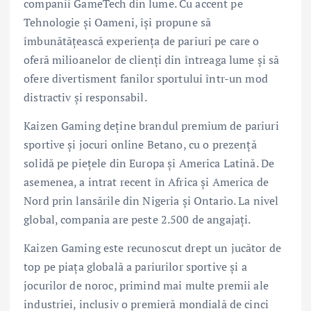
companii GameTech din lume. Cu accent pe
Tehnologie și Oameni, își propune să
îmbunătățească experiența de pariuri pe care o
oferă milioanelor de clienți din întreaga lume și să
ofere divertisment fanilor sportului într-un mod
distractiv și responsabil.
Kaizen Gaming deține brandul premium de pariuri
sportive și jocuri online Betano, cu o prezență
solidă pe piețele din Europa și America Latină. De
asemenea, a intrat recent în Africa și America de
Nord prin lansările din Nigeria și Ontario. La nivel
global, compania are peste 2.500 de angajați.
Kaizen Gaming este recunoscut drept un jucător de
top pe piața globală a pariurilor sportive și a
jocurilor de noroc, primind mai multe premii ale
industriei, inclusiv o premieră mondială de cinci