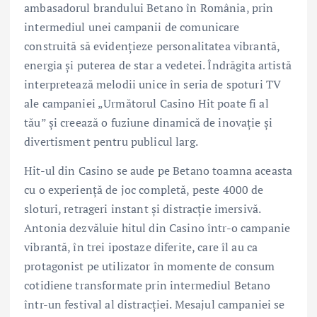
ambasadorul brandului Betano în România, prin
intermediul unei campanii de comunicare
construită să evidențieze personalitatea vibrantă,
energia și puterea de star a vedetei. Îndrăgita artistă
interpretează melodii unice în seria de spoturi TV
ale campaniei „Următorul Casino Hit poate fi al
tău” și creează o fuziune dinamică de inovație și
divertisment pentru publicul larg.
Hit-ul din Casino se aude pe Betano toamna aceasta
cu o experiență de joc completă, peste 4000 de
sloturi, retrageri instant și distracție imersivă.
Antonia dezvăluie hitul din Casino într-o campanie
vibrantă, în trei ipostaze diferite, care îl au ca
protagonist pe utilizator în momente de consum
cotidiene transformate prin intermediul Betano
într-un festival al distracției. Mesajul campaniei se