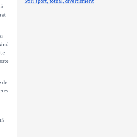
Stiri sport, fotbal,
divertisment
mă
rat
au
când
ate
este
e de
eres
tă