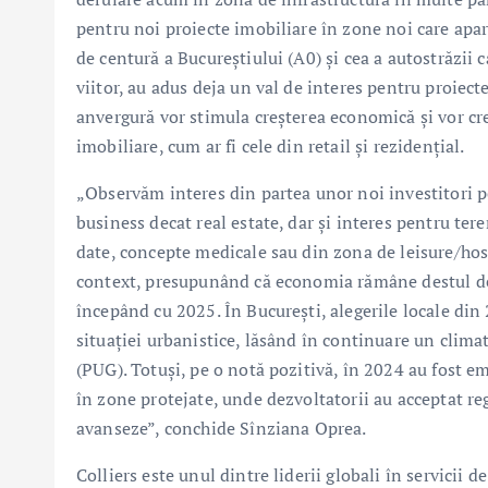
pentru noi proiecte imobiliare în zone noi care apar 
de centură a Bucureștiului (A0) și cea a autostrăzii
viitor, au adus deja un val de interes pentru proiecte
anvergură vor stimula creșterea economică și vor crea
imobiliare, cum ar fi cele din retail și rezidențial.
„Observăm interes din partea unor noi investitori pe
business decat real estate, dar și interes pentru teren
date, concepte medicale sau din zona de leisure/hos
context, presupunând că economia rămâne destul de s
începând cu 2025. În București, alegerile locale din
situației urbanistice, lăsând în continuare un clima
(PUG). Totuși, pe o notă pozitivă, în 2024 au fost e
în zone protejate, unde dezvoltatorii au acceptat reg
avanseze”, conchide Sînziana Oprea.
Colliers este unul dintre liderii globali în servicii