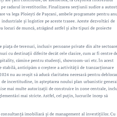
pe radarul investitorilor. Finalizarea secțiunii sudice a autost
 care va lega Ploiești de Pașcani, ambele programate pentru an
 industriale și logistice pe aceste trasee. Aceste dezvoltări de
 locuri de muncă, atrăgând astfel și alte tipuri de proiecte
 piața de terenuri, inclusiv persoane private din alte sectoar
uri cu destinații diferite decât cele clasice, cum ar fi centre d
pitality, cămine pentru studenți, showroom-uri etc. În acest
tabilă, anticipăm o creștere a activității de tranzacționare
 2024 nu au reușit să aducă claritatea necesară pentru debloca
t de incertitudine, în așteptarea noului plan urbanistic genera
mise mai multe autorizații de construire în zone centrale, incl
lementări mai stricte. Astfel, cel puțin, lucrurile încep să
 de consultanță imobiliară și de management al investițiilor. Cu