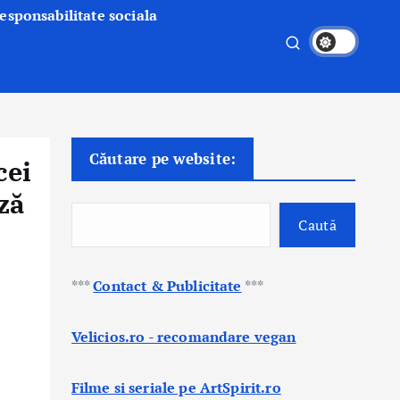
esponsabilitate sociala
Căutare pe website:
cei
iză
Caută
***
Contact & Publicitate
***
Velicios.ro - recomandare vegan
Filme si seriale pe ArtSpirit.ro