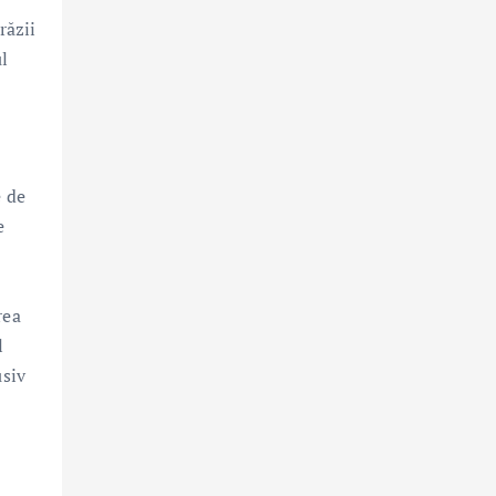
răzii
ul
e de
e
rea
l
usiv