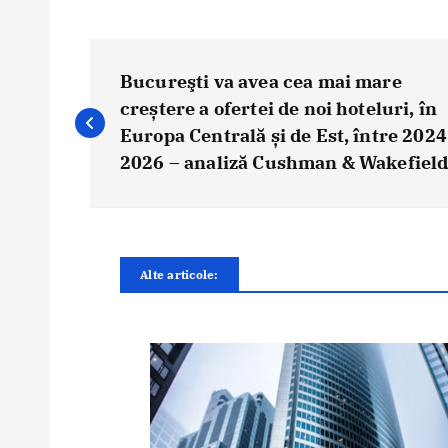
N
a
Bucureşti va avea cea mai mare
v
creștere a ofertei de noi hoteluri, în
i
Europa Centrală și de Est, între 2024
g
2026 – analiză Cushman & Wakefiel
a
r
e
î
Alte articole:
n
a
r
t
i
c
o