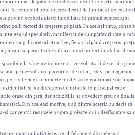
erenurilor mai degrabă de finalizarea unor tranzacții mari înc
eri, în contextul unui interes destul de limitat al investitori
liers privind evoluția pieței imobiliare în primul semestru al
principalii factori de creștere pe piață. În același timp, consult
e a interesului speculativ, manifestat de cumpărători care urmă
ermen lung, la prețuri atractive, fie anticipând creșterea prețu
pieței care să permită dezvoltarea unui proiect imobiliar de su
sponibile la vânzare în prezent. Dezvoltatorii de retail își m
e atât pe dezvoltarea parcurilor de retail, cât și pe magazine
ari, potrivite pentru proiecte mixte, au în continuare un impa
 rezidențiali și-au direcționat eforturile în principal către
arile orașe din țară, dar achizițiile se dovedesc greu de finaliz
banistică. Din aceleasi motive, unii dintre aceștia au decis să
 a-și concentra resursele asupra proiectelor în desfășurare sau
tre noi oportunități/piețe. De altfel, unele din cele mai