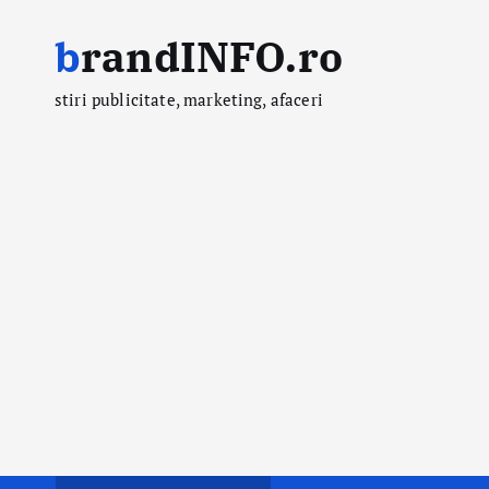
S
brandINFO.ro
k
i
stiri publicitate, marketing, afaceri
p
t
o
c
o
n
t
e
n
t