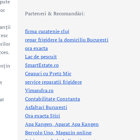
epute
lor
Parteneri & Recomandări:
anții
firma curatenie cluj
resc
repar frigidere la domiciliu Bucuresti
rilor
ora exacta
cces.
Lac de pescuit
SmartEstate.ro
ențin
Ceasuri cu Pretz Mic
service reparatii frigidere
ct
Vimandra.ro
Contabilitate Constanta
at
Asfaltari Bucuresti
Ora exacta Stiri
Apa Kangen, Aparat Apa Kangen
Bervolo Uno, Magazin online