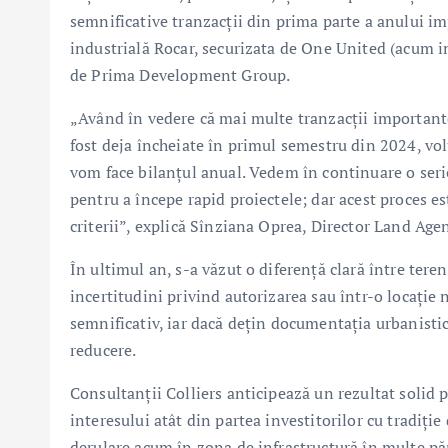
semnificative tranzacții din prima parte a anului i
industrială Rocar, securizata de One United (acum in 
de Prima Development Group.
„Având în vedere că mai multe tranzacții importante 
fost deja încheiate în primul semestru din 2024, vol
vom face bilanțul anual. Vedem în continuare o serie
pentru a începe rapid proiectele; dar acest proces es
criterii”, explică Sînziana Oprea, Director Land Age
În ultimul an, s-a văzut o diferență clară între teren
incertitudini privind autorizarea sau într-o locație 
semnificativ, iar dacă dețin documentația urbanistică
reducere.
Consultanții Colliers anticipează un rezultat solid p
interesului atât din partea investitorilor cu tradiție
derulare acum în zona de infrastructură în multe părț