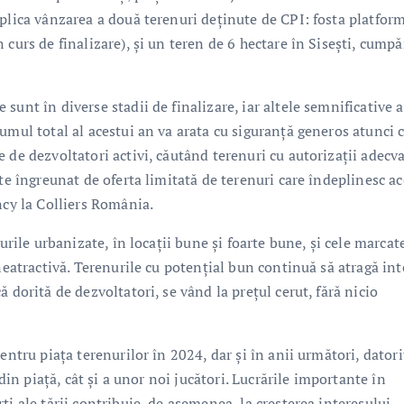
mplica vânzarea a două terenuri deținute de CPI: fosta platfor
curs de finalizare), și un teren de 6 hectare în Sisești, cumpă
sunt în diverse stadii de finalizare, iar altele semnificative 
umul total al acestui an va arata cu siguranță generos atunci 
 de dezvoltatori activi, căutând terenuri cu autorizații adecv
te îngreunat de oferta limitată de terenuri care îndeplinesc ac
ncy la Colliers România.
urile urbanizate, în locații bune și foarte bune, și cele marcat
neatractivă. Terenurile cu potențial bun continuă să atragă int
 dorită de dezvoltatori, se vând la prețul cerut, fără nicio
entru piața terenurilor în 2024, dar și în anii următori, datori
 din piață, cât și a unor noi jucători. Lucrările importante în
i ale țării contribuie, de asemenea, la creșterea interesului