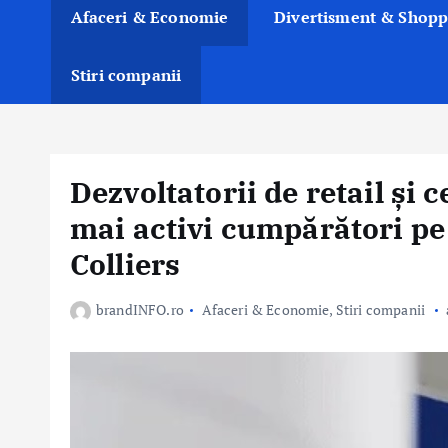
Afaceri & Economie
Divertisment & Shopp
Stiri companii
Dezvoltatorii de retail și c
mai activi cumpărători pe 
Colliers
brandINFO.ro
Afaceri & Economie
,
Stiri companii