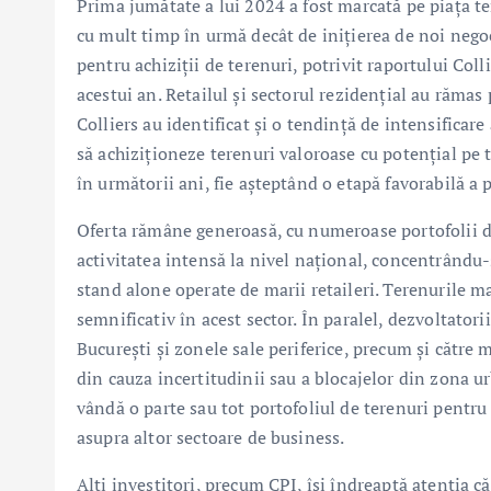
Prima jumătate a lui 2024 a fost marcată pe piața t
cu mult timp în urmă decât de inițierea de noi negoci
pentru achiziții de terenuri, potrivit raportului Col
acestui an. Retailul și sectorul rezidențial au rămas 
Colliers au identificat și o tendință de intensificar
să achiziționeze terenuri valoroase cu potențial pe t
în următorii ani, fie așteptând o etapă favorabilă a 
Oferta rămâne generoasă, cu numeroase portofolii di
activitatea intensă la nivel național, concentrându-s
stand alone operate de marii retaileri. Terenurile m
semnificativ în acest sector. În paralel, dezvoltatorii
București și zonele sale periferice, precum și către m
din cauza incertitudinii sau a blocajelor din zona ur
vândă o parte sau tot portofoliul de terenuri pentru
asupra altor sectoare de business.
Alți investitori, precum CPI, își îndreaptă atenția că