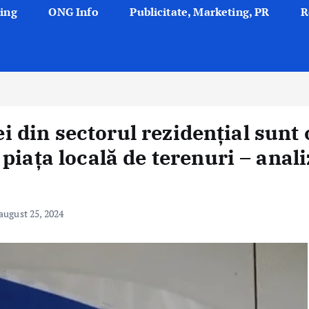
ing
ONG Info
Publicitate, Marketing, PR
R
ei din sectorul rezidențial sunt 
piața locală de terenuri – anal
august 25, 2024