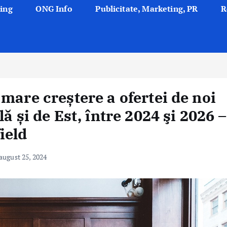
ing
ONG Info
Publicitate, Marketing, PR
R
mare creștere a ofertei de noi
ă și de Est, între 2024 şi 2026 –
ield
august 25, 2024