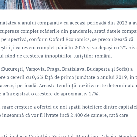
umătatea a anului comparativ cu aceeași perioadă din 2023 a a
 recupereze complet scăderile din pandemie, arată datele compa
 perspectivă, conform Oxford Economics, se preconizează că
ști își va reveni complet până în 2025 și va depăși cu 3% niv
ul rând de creșterea înnoptărilor turiștilor români.
 (București, Varșovia, Praga, Bratislava, Budapesta și Sofia) a
ere a cererii cu 0,6% față de prima jumătate a anului 2019, în
n aceeași perioadă. Această tendință pozitivă este determinată 
e a înregistrat o creștere de aproximativ 17%.
 mare creștere a ofertei de noi spații hoteliere dintre capitale
înseamnă că vor fi livrate încă 2.400 de camere, rată care
ești, inclusiv Corinthia, Swissotel, Mondrian, Adagio, Handwr