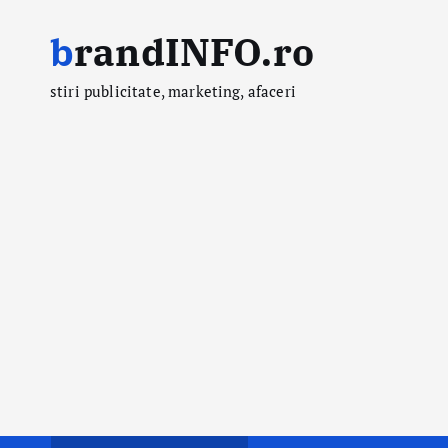
S
brandINFO.ro
k
i
stiri publicitate, marketing, afaceri
p
t
o
c
o
n
t
e
n
t