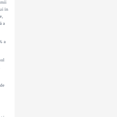
imii
ui în
e,
ă a
% a
nul
a
 de