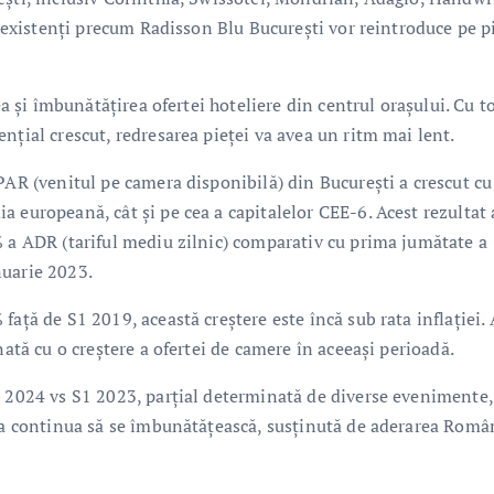
ii existenți precum Radisson Blu București vor reintroduce pe p
ea și îmbunătățirea ofertei hoteliere din centrul orașului. Cu t
nțial crescut, redresarea pieței va avea un ritm mai lent.
PAR (venitul pe camera disponibilă) din București a crescut cu
 europeană, cât și pe cea a capitalelor CEE-6. Acest rezultat 
% a ADR (tariful mediu zilnic) comparativ cu prima jumătate a
nuarie 2023.
aţă de S1 2019, această creştere este încă sub rata inflaţiei. 
nată cu o creștere a ofertei de camere în aceeași perioadă.
1 2024 vs S1 2023, parțial determinată de diverse evenimente
 va continua să se îmbunătățească, susținută de aderarea Româ