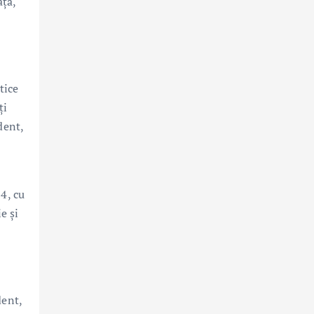
ță,
tice
ți
dent,
4, cu
e și
dent,