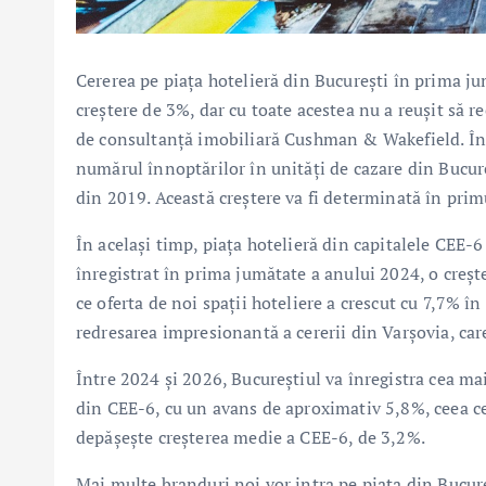
Cererea pe piața hotelieră din București în prima j
creștere de 3%, dar cu toate acestea nu a reușit să
de consultanță imobiliară Cushman & Wakefield. În
numărul înnoptărilor în unități de cazare din Bucure
din 2019. Această creștere va fi determinată în prim
În același timp, piața hotelieră din capitalele CEE-6
înregistrat în prima jumătate a anului 2024, o creșt
ce oferta de noi spații hoteliere a crescut cu 7,7% î
redresarea impresionantă a cererii din Varșovia, car
Între 2024 și 2026, Bucureștiul va înregistra cea mai
din CEE-6, cu un avans de aproximativ 5,8%, ceea ce 
depășește creșterea medie a CEE-6, de 3,2%.
Mai multe branduri noi vor intra pe piața din Bucur