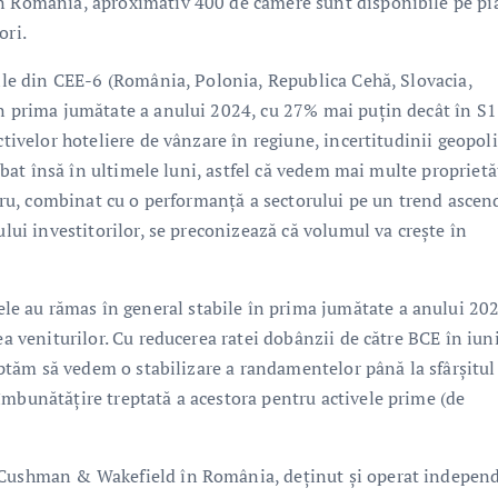
in România, aproximativ 400 de camere sunt disponibile pe pia
ori.
rile din CEE-6 (România, Polonia, Republica Cehă, Slovacia,
în prima jumătate a anului 2024, cu 27% mai puțin decât în S1
ctivelor hoteliere de vânzare în regiune, incertitudinii geopoli
imbat însă în ultimele luni, astfel că vedem mai multe proprietă
lucru, combinat cu o performanță a sectorului pe un trend ascen
ului investitorilor, se preconizează că volumul va crește în
 au rămas în general stabile în prima jumătate a anului 202
ea veniturilor. Cu reducerea ratei dobânzii de către BCE în iuni
teptăm să vedem o stabilizare a randamentelor până la sfârșitul
îmbunătățire treptată a acestora pentru activele prime (de
l Cushman & Wakefield în România, deținut și operat indepen