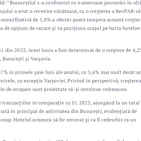
d: ”Bucureştiul s-a confruntat cu numeroase provocări în ult
raşului a avut o revenire sănătoasă, cu o creşterea a RevPAR-ul
emnificativă de 5,8% a ofertei poate tempera această creșter
a de opțiuni de cazare și va poziționa orașul pe harta hotelier
1 din 2023. Acest lucru a fost determinat de o creștere de 4,2
, București și Varșovia.
 67% în primele șase luni ale anului, cu 3,6% mai mult decât a
ntrele, cu excepția Varșoviei. Privind în perspectivă, creștere
le de ocupare sunt proiectate să-și continue redresarea.
 tranzacțiilor în comparație cu S1 2023, ajungând la un total
nată în principal de activitatea din București, evidențiată de
oup. Hotelul urmează să fie renovat şi va fi redeschis ca un