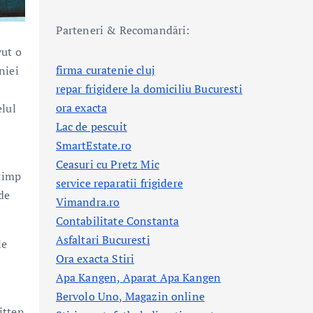
Parteneri & Recomandări:
vut o
firma curatenie cluj
niei
repar frigidere la domiciliu Bucuresti
ora exacta
elul
Lac de pescuit
SmartEstate.ro
Ceasuri cu Pretz Mic
 timp
service reparatii frigidere
de
Vimandra.ro
Contabilitate Constanta
Asfaltari Bucuresti
le
Ora exacta Stiri
Apa Kangen, Aparat Apa Kangen
Bervolo Uno, Magazin online
itten