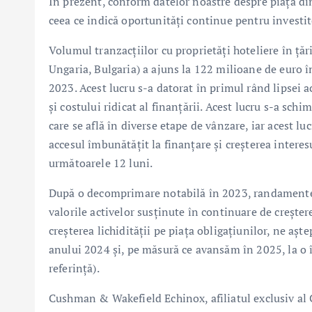
În prezent, conform datelor noastre despre piața d
ceea ce indică oportunități continue pentru investit
Volumul tranzacțiilor cu proprietăți hoteliere în ță
Ungaria, Bulgaria) a ajuns la 122 milioane de euro 
2023. Acest lucru s-a datorat în primul rând lipsei a
și costului ridicat al finanțării. Acest lucru s-a sch
care se află în diverse etape de vânzare, iar acest 
accesul îmbunătățit la finanțare și creșterea interes
următoarele 12 luni.
După o decomprimare notabilă în 2023, randamentele
valorile activelor susținute în continuare de creșter
creșterea lichidității pe piața obligațiunilor, ne aș
anului 2024 și, pe măsură ce avansăm în 2025, la o 
referință).
Cushman & Wakefield Echinox, afiliatul exclusiv a