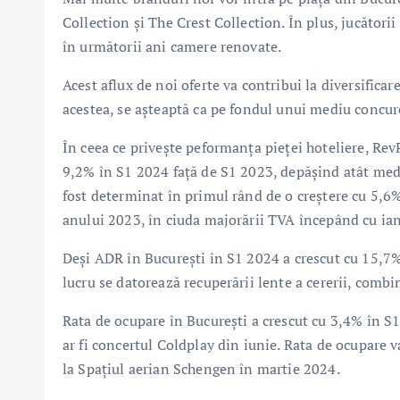
Collection și The Crest Collection. În plus, jucător
în următorii ani camere renovate.
Acest aflux de noi oferte va contribui la diversificar
acestea, se așteaptă ca pe fondul unui mediu concure
În ceea ce privește peformanța pieței hoteliere, Rev
9,2% în S1 2024 față de S1 2023, depășind atât media
fost determinat în primul rând de o creștere cu 5,6
anului 2023, în ciuda majorării TVA începând cu ia
Deşi ADR în Bucureşti în S1 2024 a crescut cu 15,7% f
lucru se datorează recuperării lente a cererii, combi
Rata de ocupare în București a crescut cu 3,4% în S
ar fi concertul Coldplay din iunie. Rata de ocupare
la Spațiul aerian Schengen în martie 2024.