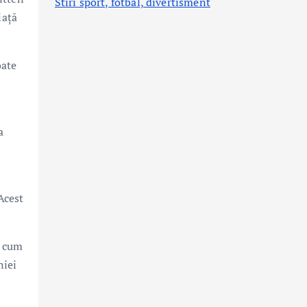
Stiri sport, fotbal,
divertisment
iață
oate
a
Acest
, cum
niei