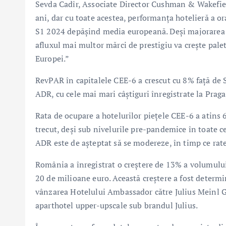
Sevda Cadîr, Associate Director Cushman & Wakefiel
ani, dar cu toate acestea, performanţa hotelieră a o
S1 2024 depăşind media europeană. Deși majorarea s
afluxul mai multor mărci de prestigiu va crește palet
Europei.”
RevPAR în capitalele CEE-6 a crescut cu 8% față de S
ADR, cu cele mai mari câștiguri înregistrate la Praga
Rata de ocupare a hotelurilor piețele CEE-6 a atins
trecut, deși sub nivelurile pre-pandemice în toate ce
ADR este de așteptat să se modereze, în timp ce rate
România a înregistrat o creștere de 13% a volumului
20 de milioane euro. Această creștere a fost determi
vânzarea Hotelului Ambassador către Julius Meinl Gr
aparthotel upper-upscale sub brandul Julius.