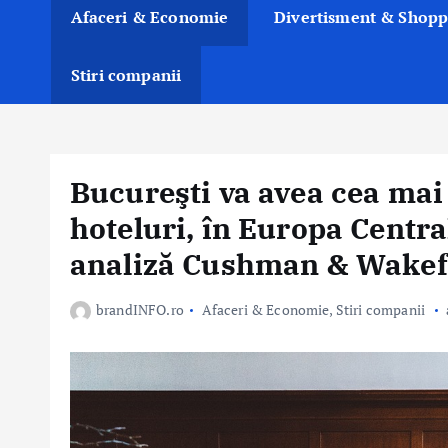
Afaceri & Economie
Divertisment & Shopp
Stiri companii
Bucureşti va avea cea mai 
hoteluri, în Europa Central
analiză Cushman & Wakef
brandINFO.ro
Afaceri & Economie
,
Stiri companii