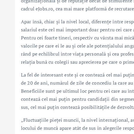
organizațională și de reputație decât de stimulente
cadrul eJobs.ro, cea mai mare platformă de recrutar
Apar însă, chiar și la nivel local, diferențe între res
salariul este cel mai important doar pentru cei care 
Pentru cei foarte tineri, respectiv cu vârsta mai mi
valorile pe care ei le au și cele ale potențialului a
rând pe echilibrul între viața personală și cea profe
relația bună cu colegii sau aprecierea pe care o pri
La fel de interesant este și ce contează cel mai puți
de 20 de ani, numărul de zile de concediu la care au 
Beneficiile sunt pe ultimul loc pentru cei care au înt
contează cel mai puțin pentru candidații din segment
sus, cel mai puțin contează posibilitățile de dezvolta
„Fluctuațiile pieței muncii, la nivel internațional, 
locului de muncă apare atât de sus în alegerile resp