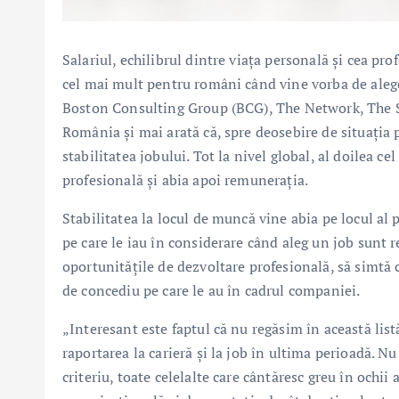
Salariul, echilibrul dintre viața personală și cea pr
cel mai mult pentru români când vine vorba de aleger
Boston Consulting Group (BCG), The Network, The S
România și mai arată că, spre deosebire de situația 
stabilitatea jobului. Tot la nivel global, al doilea c
profesională și abia apoi remunerația.
Stabilitatea la locul de muncă vine abia pe locul al 
pe care le iau în considerare când aleg un job sunt r
oportunitățile de dezvoltare profesională, să simtă 
de concediu pe care le au în cadrul companiei.
„Interesant este faptul că nu regăsim în această list
raportarea la carieră și la job în ultima perioadă. N
criteriu, toate celelalte care cântăresc greu în ochii