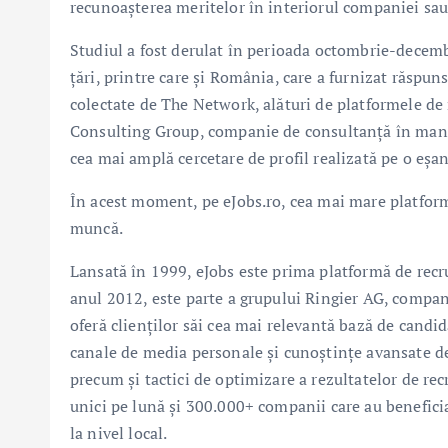
recunoașterea meritelor în interiorul companiei sau
Studiul a fost derulat în perioada octombrie-decem
țări, printre care și România, care a furnizat răspun
colectate de The Network, alături de platformele de r
Consulting Group, companie de consultanță în manag
cea mai amplă cercetare de profil realizată pe o eșa
În acest moment, pe eJobs.ro, cea mai mare platform
muncă.
Lansată în 1999, eJobs este prima platformă de recru
anul 2012, este parte a grupului Ringier AG, compani
oferă clienților săi cea mai relevantă bază de candid
canale de media personale și cunoștințe avansate 
precum și tactici de optimizare a rezultatelor de rec
unici pe lună și 300.000+ companii care au beneficia
la nivel local.