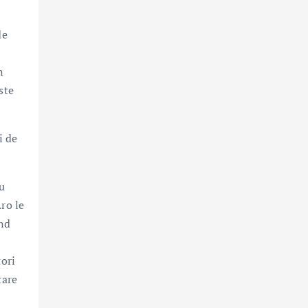
de
n
ste
i de
cu
ro le
ând
tori
tare