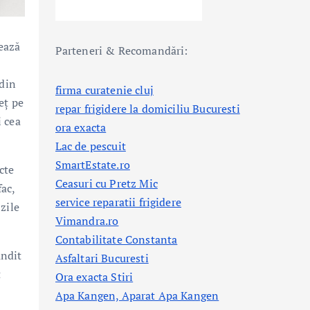
tează
Parteneri & Recomandări:
 din
firma curatenie cluj
eț pe
repar frigidere la domiciliu Bucuresti
i cea
ora exacta
Lac de pescuit
SmartEstate.ro
cte
Ceasuri cu Pretz Mic
fac,
service reparatii frigidere
zile
Vimandra.ro
Contabilitate Constanta
ândit
Asfaltari Bucuresti
t
Ora exacta Stiri
Apa Kangen, Aparat Apa Kangen