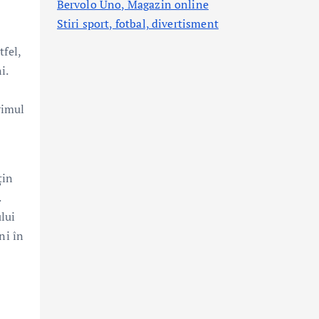
Bervolo Uno, Magazin online
Stiri sport, fotbal,
divertisment
tfel,
i.
rimul
țin
.
ului
ni în