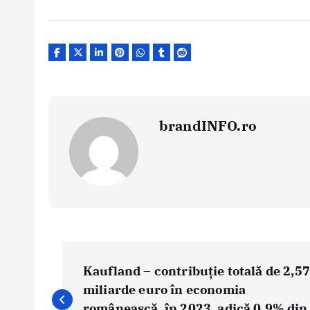
brandINFO.ro
N
a
Kaufland – contribuție totală de 2,57
v
miliarde euro în economia
i
românească, în 2023, adică 0,9% din