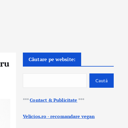
Căutare pe website:
tru
Caută
***
Contact & Publicitate
***
Velicios.ro - recomandare vegan