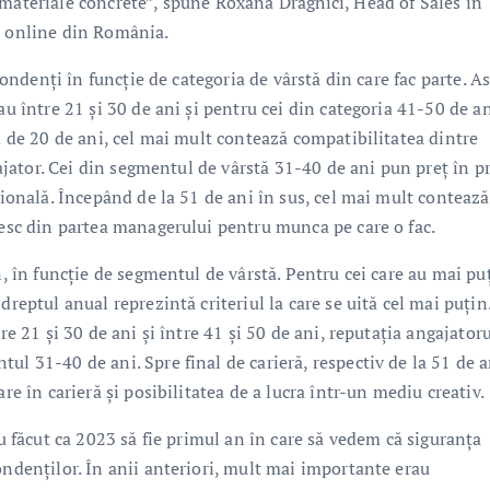
 materiale concrete”, spune Roxana Drăghici, Head of Sales în
e online din România.
pondenți în funcție de categoria de vârstă din care fac parte. As
au între 21 și 30 de ani și pentru cei din categoria 41-50 de an
că de 20 de ani, cel mai mult contează compatibilitatea dintre
ngajator. Cei din segmentul de vârstă 31-40 de ani pun preț în p
sională. Începând de la 51 de ani în sus, cel mai mult contează
mesc din partea managerului pentru munca pe care o fac.
n, în funcție de segmentul de vârstă. Pentru cei care au mai pu
dreptul anual reprezintă criteriul la care se uită cel mai puțin
re 21 și 30 de ani și între 41 și 50 de ani, reputația angajator
ul 31-40 de ani. Spre final de carieră, respectiv de la 51 de a
re în carieră și posibilitatea de a lucra într-un mediu creativ.
au făcut ca 2023 să fie primul an în care să vedem că siguranța
ondenților. În anii anteriori, mult mai importante erau