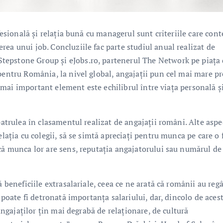
ofesională și relația bună cu managerul sunt criteriile care con
ea unui job. Concluziile fac parte studiul anual realizat de
tepstone Group și eJobs.ro, partenerul The Network pe piața
pentru România, la nivel global, angajații pun cel mai mare pr
el mai important element este echilibrul între viața personală ș
patrulea în clasamentul realizat de angajații români. Alte aspe
elația cu colegii, să se simtă apreciați pentru munca pe care o 
că munca lor are sens, reputația angajatorului sau numărul de 
ă beneficiile extrasalariale, ceea ce ne arată că românii au reg
u poate fi detronată importanța salariului, dar, dincolo de aces
 angajaților țin mai degrabă de relaționare, de cultură