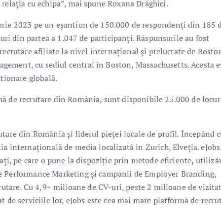
 relația cu echipa”, mai spune Roxana Drăghici.
brie 2023 pe un eșantion de 150.000 de respondenți din 185 
suri din partea a 1.047 de participanți. Răspunsurile au fost
ecrutare afiliate la nivel internațional și prelucrate de Bosto
ement, cu sediul central în Boston, Massachusetts. Acesta e
ntionare globală.
ă de recrutare din România, sunt disponibile 25.000 de locur
tare din România și liderul pieței locale de profil. Începând 
a internațională de media localizată în Zurich, Elveția. eJobs.
ați, pe care o pune la dispoziție prin metode eficiente, utiliz
de Performance Marketing și campanii de Employer Branding,
rutare. Cu 4,9+ milioane de CV-uri, peste 2 milioane de vizita
t de serviciile lor, eJobs este cea mai mare platformă de recru