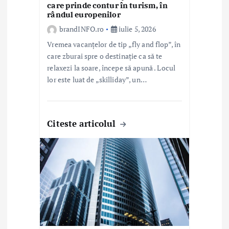
l
care prinde contur în turism, în
rândul europenilor
e
brandINFO.ro
iulie 5, 2026
Vremea vacanțelor de tip „fly and flop”, în
care zburai spre o destinație ca să te
relaxezi la soare, începe să apună . Locul
lor este luat de „skilliday”, un…
Citeste articolul