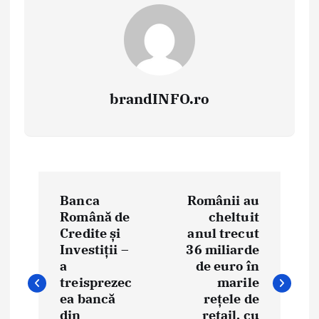
brandINFO.ro
N
Banca
Românii au
a
Română de
cheltuit
Credite și
anul trecut
v
Investiții –
36 miliarde
i
a
de euro în
treisprezec
marile
g
ea bancă
rețele de
din
retail, cu