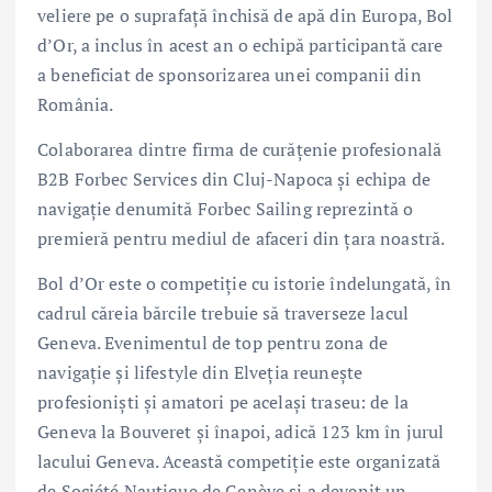
veliere pe o suprafață închisă de apă din Europa, Bol
d’Or, a inclus în acest an o echipă participantă care
a beneficiat de sponsorizarea unei companii din
România.
Colaborarea dintre firma de curățenie profesională
B2B Forbec Services din Cluj-Napoca și echipa de
navigație denumită Forbec Sailing reprezintă o
premieră pentru mediul de afaceri din țara noastră.
Bol d’Or este o competiție cu istorie îndelungată, în
cadrul căreia bărcile trebuie să traverseze lacul
Geneva. Evenimentul de top pentru zona de
navigație și lifestyle din Elveția reunește
profesioniști și amatori pe același traseu: de la
Geneva la Bouveret și înapoi, adică 123 km în jurul
lacului Geneva. Această competiție este organizată
de Société Nautique de Genève și a devenit un