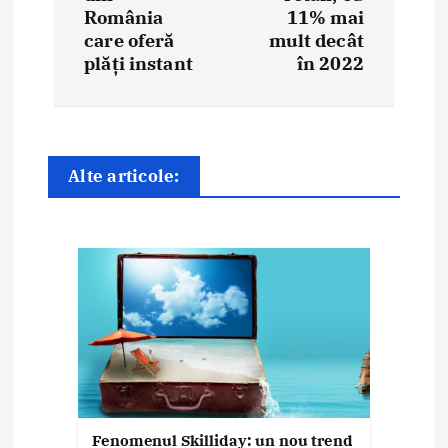
a
România
11% mai
care oferă
mult decât
r
plăți instant
în 2022
e
î
n
Alte articole:
a
r
t
i
c
o
Fenomenul Skilliday: un nou trend