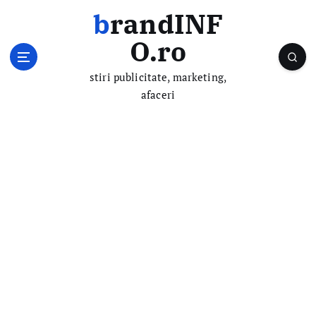
S
brandINF
k
i
O.ro
p
t
stiri publicitate, marketing,
o
afaceri
c
o
n
t
e
n
t