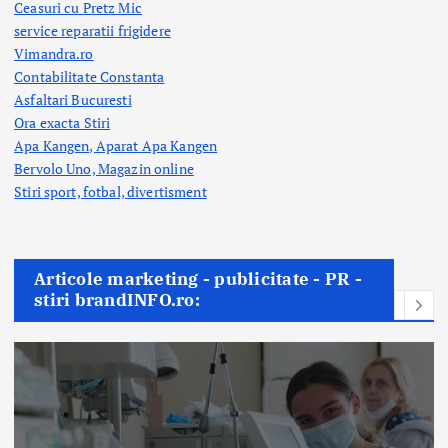
Ceasuri cu Pretz Mic
service reparatii frigidere
Vimandra.ro
Contabilitate Constanta
Asfaltari Bucuresti
Ora exacta Stiri
Apa Kangen, Aparat Apa Kangen
Bervolo Uno, Magazin online
Stiri sport, fotbal,
divertisment
Articole marketing - publicitate - PR -
stiri brandINFO.ro: