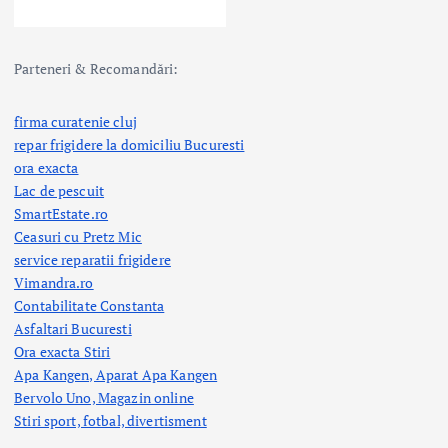
Parteneri & Recomandări:
firma curatenie cluj
repar frigidere la domiciliu Bucuresti
ora exacta
Lac de pescuit
SmartEstate.ro
Ceasuri cu Pretz Mic
service reparatii frigidere
Vimandra.ro
Contabilitate Constanta
Asfaltari Bucuresti
Ora exacta Stiri
Apa Kangen, Aparat Apa Kangen
Bervolo Uno, Magazin online
Stiri sport, fotbal,
divertisment