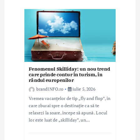
r
t
i
c
o
l
Fenomenul Skilliday: un nou trend
e
care prinde contur în turism, în
rândul europenilor
brandINFO.ro
iulie 5, 2026
Vremea vacanțelor de tip „fly and flop”, în
care zburai spre o destinație ca să te
relaxezi la soare, începe să apună . Locul
lor este luat de „skilliday”, un…