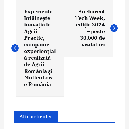
N
Experiența
Bucharest
a
întâlnește
Tech Week,
inovația la
ediția 2024
v
Agrii
– peste
i
Practic,
30.000 de
campanie
vizitatori
g
experiențial
ă realizată
a
de Agrii
România și
r
MullenLow
e
e România
î
n
Alte articole:
a