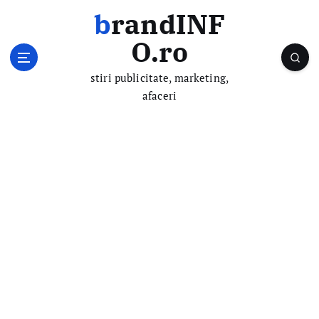
S
brandINF
k
i
O.ro
p
t
stiri publicitate, marketing,
o
afaceri
c
o
n
t
e
n
t