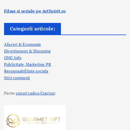
Filme si seriale pe ArtSpirit.ro
Categorii articole:
Afaceri & Economie
Divertisment & Shopping
ONG Info
Publicitate, Marketing, PR
Responsabilitate sociala
Stiri companii
Parter
cosuri cadou Craciun
: