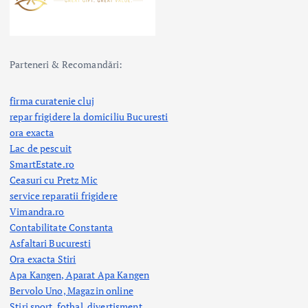
Parteneri & Recomandări:
firma curatenie cluj
repar frigidere la domiciliu Bucuresti
ora exacta
Lac de pescuit
SmartEstate.ro
Ceasuri cu Pretz Mic
service reparatii frigidere
Vimandra.ro
Contabilitate Constanta
Asfaltari Bucuresti
Ora exacta Stiri
Apa Kangen, Aparat Apa Kangen
Bervolo Uno, Magazin online
Stiri sport, fotbal,
divertisment