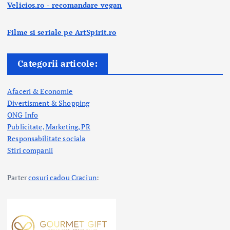
Velicios.ro - recomandare vegan
Filme si seriale pe ArtSpirit.ro
Categorii articole:
Afaceri & Economie
Divertisment & Shopping
ONG Info
Publicitate, Marketing, PR
Responsabilitate sociala
Stiri companii
Parter
cosuri cadou Craciun
: