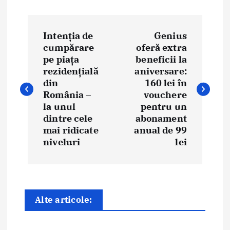
N
Intenția de
Genius
a
cumpărare
oferă extra
pe piața
beneficii la
v
rezidențială
aniversare:
i
din
160 lei în
România –
vouchere
g
la unul
pentru un
dintre cele
abonament
a
mai ridicate
anual de 99
niveluri
lei
r
e
î
Alte articole:
n
a