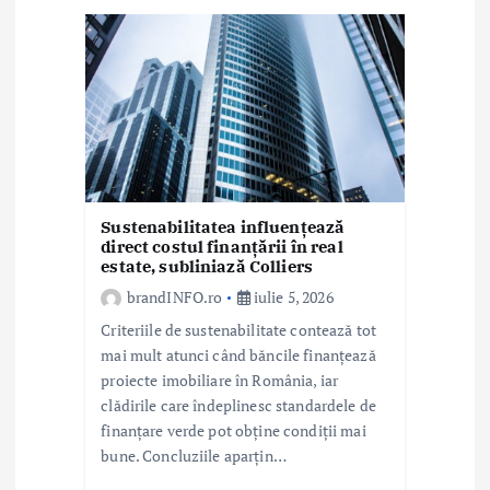
r
t
i
c
o
Sustenabilitatea influențează
direct costul finanțării în real
l
estate, subliniază Colliers
e
brandINFO.ro
iulie 5, 2026
Criteriile de sustenabilitate contează tot
mai mult atunci când băncile finanțează
proiecte imobiliare în România, iar
clădirile care îndeplinesc standardele de
finanțare verde pot obține condiții mai
bune. Concluziile aparțin…