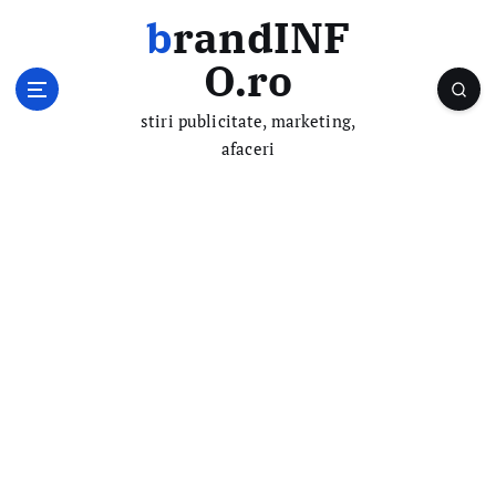
S
brandINF
k
i
O.ro
p
t
stiri publicitate, marketing,
o
afaceri
c
o
n
t
e
n
t