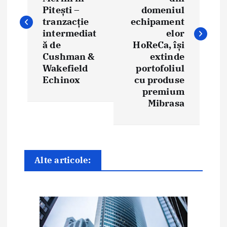
i
Pitești –
domeniul
tranzacție
echipament
g
intermediat
elor
ă de
HoReCa, își
a
Cushman &
extinde
Wakefield
portofoliul
r
Echinox
cu produse
e
premium
Mibrasa
î
n
a
Alte articole:
r
t
i