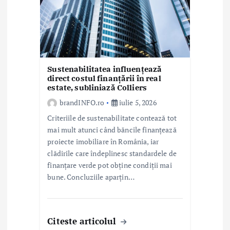
c
o
l
e
Sustenabilitatea influențează
direct costul finanțării în real
estate, subliniază Colliers
brandINFO.ro
iulie 5, 2026
Criteriile de sustenabilitate contează tot
mai mult atunci când băncile finanțează
proiecte imobiliare în România, iar
clădirile care îndeplinesc standardele de
finanțare verde pot obține condiții mai
bune. Concluziile aparțin…
Citeste articolul