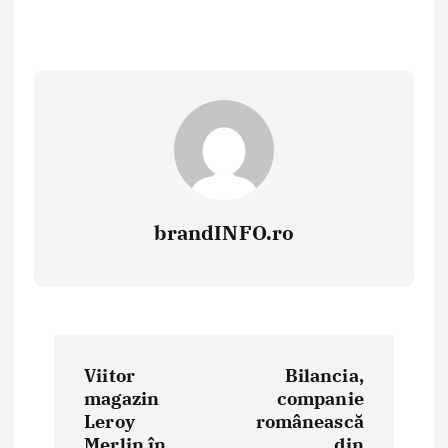
brandINFO.ro
N
Viitor
Bilancia,
a
magazin
companie
Leroy
românească
v
Merlin în
din