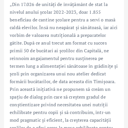
„Din 17.026 de unități de învățământ de stat la
nivelul anului școlar 2022-2023, doar 1.855
beneficiau de cantine școlare pentru a servi o masă
caldă elevilor. Însă nu neapărat și sănătoasă, iar aici
vorbim de valoarea nutrițională a preparatelor
gătite. După ce anul trecut am format cu succes
primii 50 de bucătari ai școlilor din Capitală, ne
reînnoim angajamentul pentru susținerea pe
termen lung a alimentației sănătoase în grădinițe și
școli prin organizarea unui nou atelier dedicat
formării bucătarilor, de data aceasta din Timișoara.
Prin această inițiativă ne propunem să creăm un
spațiu de dialog prin care să creștem gradul de
conștientizare privind necesitatea unei nutriții
echilibrate pentru copii și să contribuim, într-un
mod pragmatic și eficient, la creșterea capacității
școlilor de a oferi acces la mese echilibrate pentru