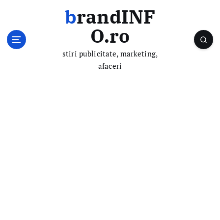
S
brandINF
k
i
O.ro
p
t
stiri publicitate, marketing,
o
afaceri
c
o
n
t
e
n
t