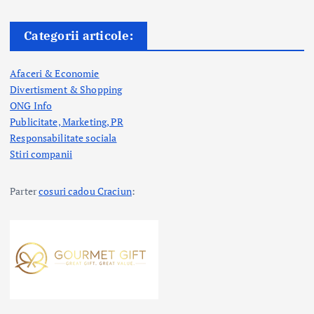
Categorii articole:
Afaceri & Economie
Divertisment & Shopping
ONG Info
Publicitate, Marketing, PR
Responsabilitate sociala
Stiri companii
Parter
cosuri cadou Craciun
: