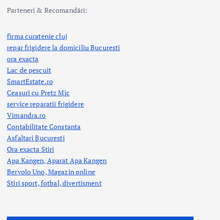
Parteneri & Recomandări:
firma curatenie cluj
repar frigidere la domiciliu Bucuresti
ora exacta
Lac de pescuit
SmartEstate.ro
Ceasuri cu Pretz Mic
service reparatii frigidere
Vimandra.ro
Contabilitate Constanta
Asfaltari Bucuresti
Ora exacta Stiri
Apa Kangen, Aparat Apa Kangen
Bervolo Uno, Magazin online
Stiri sport, fotbal,
divertisment