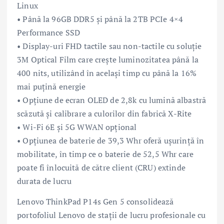
Linux
• Până la 96GB DDR5 și până la 2TB PCIe 4×4
Performance SSD
• Display-uri FHD tactile sau non-tactile cu soluție
3M Optical Film care crește luminozitatea până la
400 nits, utilizând în același timp cu până la 16%
mai puțină energie
• Opțiune de ecran OLED de 2,8k cu lumină albastră
scăzută și calibrare a culorilor din fabrică X-Rite
• Wi-Fi 6E și 5G WWAN opțional
• Opțiunea de baterie de 39,3 Whr oferă ușurință în
mobilitate, în timp ce o baterie de 52,5 Whr care
poate fi înlocuită de către client (CRU) extinde
durata de lucru
Lenovo ThinkPad P14s Gen 5 consolidează
portofoliul Lenovo de stații de lucru profesionale cu