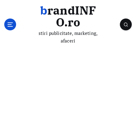
S
brandINF
k
i
O.ro
p
t
stiri publicitate, marketing,
o
afaceri
c
o
n
t
e
n
t