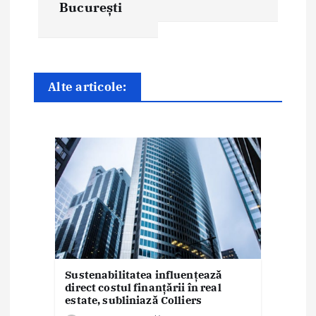
București
e
î
n
Alte articole:
a
r
t
i
c
o
l
Sustenabilitatea influențează
direct costul finanțării în real
estate, subliniază Colliers
e