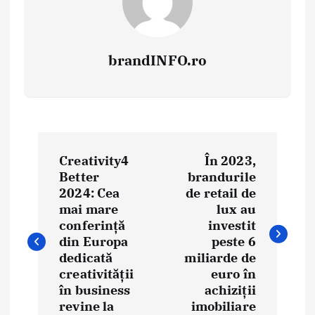
brandINFO.ro
N
Creativity4
În 2023,
a
Better
brandurile
2024: Cea
de retail de
v
mai mare
lux au
i
conferință
investit
din Europa
peste 6
g
dedicată
miliarde de
creativității
euro în
a
în business
achiziții
revine la
imobiliare
r