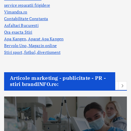
service reparatii frigidere
Vimandra.ro
Contabilitate Constanta
Asfaltari Bucuresti
Ora exacta Stiri
Apa Kangen, Aparat Apa Kangen
Bervolo Uno, Magazin online
Stiri sport, fotbal,
divertisment
Articole marketing - publicitate - PR -
stiri brandINFO.ro: