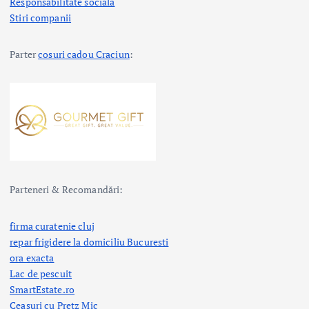
Responsabilitate sociala
Stiri companii
Parter
cosuri cadou Craciun
:
Parteneri & Recomandări:
firma curatenie cluj
repar frigidere la domiciliu Bucuresti
ora exacta
Lac de pescuit
SmartEstate.ro
Ceasuri cu Pretz Mic