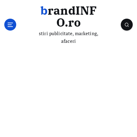
S
brandINF
k
i
O.ro
p
t
stiri publicitate, marketing,
o
afaceri
c
o
n
t
e
n
t