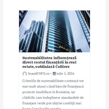
r
t
i
c
o
l
e
Sustenabilitatea influențează
direct costul finanțării în real
estate, subliniază Colliers
brandINFO.ro
iulie 5, 2026
Criteriile de sustenabilitate contează tot
mai mult atunci când băncile finanțează
proiecte imobiliare în România, iar
clădirile care îndeplinesc standardele de
finanțare verde pot obține condiții mai
bune. Concluziile aparțin…