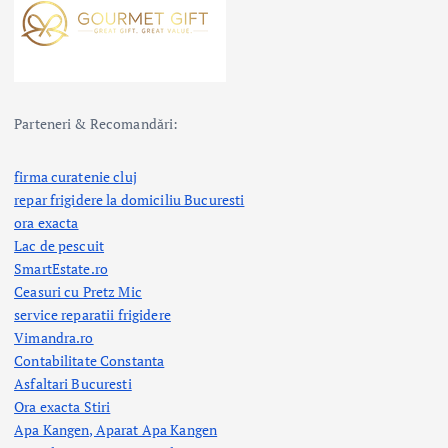
Parteneri & Recomandări:
firma curatenie cluj
repar frigidere la domiciliu Bucuresti
ora exacta
Lac de pescuit
SmartEstate.ro
Ceasuri cu Pretz Mic
service reparatii frigidere
Vimandra.ro
Contabilitate Constanta
Asfaltari Bucuresti
Ora exacta Stiri
Apa Kangen, Aparat Apa Kangen