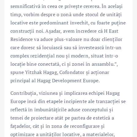
semnificativă în ceea ce privește cererea. În același
timp, vorbim despre o zonă unde stocul de unități
locative este predominant învechit, cu foarte puține
construcții noi. Așadar, avem încredere că H East
Residence va aduce plus-valoare nu doar clienților
care doresc să locuiască sau să investească într-un
complex rezidențial nou și modern, situat într-o
locație bine conectată, ci și zonei în ansamblu.”,
spune Yitzhak Hagag, Cofondator și acționar
principal al Hagag Development Europe.
Contribuția, viziunea și implicarea echipei Hagag
Europe încă din etapele incipiente ale tranzacției se
reflectă în îmbunătățirile aduse conceptului și
temei de proiectare atât pe partea de estetică a
fațadelor, cât și în zona de reconfigurare și
optimizare a unităților locative, a materialelor,