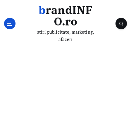
S
brandINF
k
i
O.ro
p
t
stiri publicitate, marketing,
o
afaceri
c
o
n
t
e
n
t