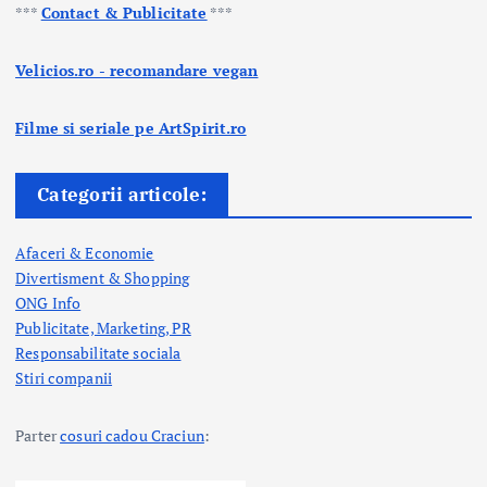
***
Contact & Publicitate
***
Velicios.ro - recomandare vegan
Filme si seriale pe ArtSpirit.ro
Categorii articole:
Afaceri & Economie
Divertisment & Shopping
ONG Info
Publicitate, Marketing, PR
Responsabilitate sociala
Stiri companii
Parter
cosuri cadou Craciun
: