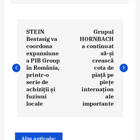
N
STEIN
Grupul
a
Bestasig va
HORNBACH
coordona
a continuat
v
expansiune
să-și
i
a PIB Group
crească
în România,
cota de
g
printr-o
piață pe
serie de
piețe
a
achiziții și
internațion
fuziuni
ale
r
locale
importante
e
î
n
Alte articole: