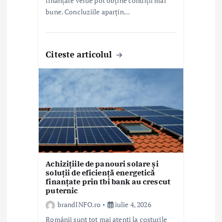
finanțare verde pot obține condiții mai
bune. Concluziile aparțin…
Citeste articolul
Achizițiile de panouri solare și
soluții de eficiență energetică
finanțate prin tbi bank au crescut
puternic
brandINFO.ro
iulie 4, 2026
Românii sunt tot mai atenți la costurile