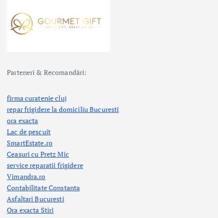
Parteneri & Recomandări:
firma curatenie cluj
repar frigidere la domiciliu Bucuresti
ora exacta
Lac de pescuit
SmartEstate.ro
Ceasuri cu Pretz Mic
service reparatii frigidere
Vimandra.ro
Contabilitate Constanta
Asfaltari Bucuresti
Ora exacta Stiri