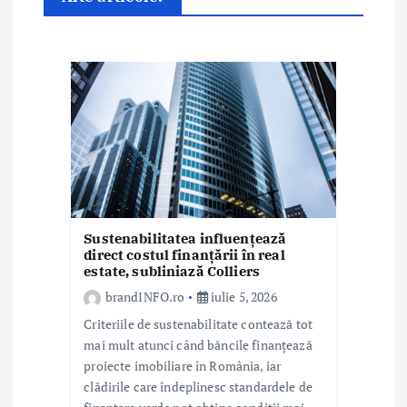
a
r
t
i
c
o
l
Sustenabilitatea influențează
direct costul finanțării în real
estate, subliniază Colliers
e
brandINFO.ro
iulie 5, 2026
Criteriile de sustenabilitate contează tot
mai mult atunci când băncile finanțează
proiecte imobiliare în România, iar
clădirile care îndeplinesc standardele de