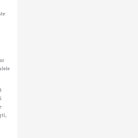
ste
or
alele
B
i
e
ti,