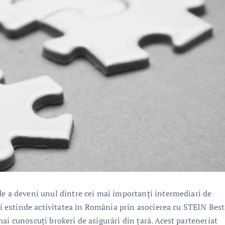
de a deveni unul dintre cei mai importanți intermediari de
își extinde activitatea în România prin asocierea cu STEIN Best
ai cunoscuți brokeri de asigurări din țară. Acest parteneriat