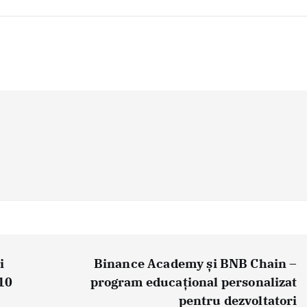
i
Binance Academy și BNB Chain –
110
program educațional personalizat
pentru dezvoltatori