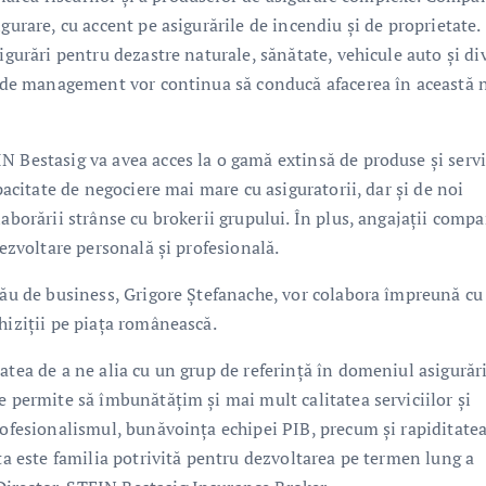
gurare, cu accent pe asigurările de incendiu și de proprietate.
igurări pentru dezastre naturale, sănătate, vehicule auto și di
sa de management vor continua să conducă afacerea în această
N Bestasig va avea acces la o gamă extinsă de produse și servi
apacitate de negociere mai mare cu asiguratorii, dar și de noi
aborării strânse cu brokerii grupului. În plus, angajații compa
dezvoltare personală și profesională.
 său de business, Grigore Ștefanache, vor colabora împreună cu
hiziții pe piața românească.
atea de a ne alia cu un grup de referință în domeniul asigurăr
e permite să îmbunătățim și mai mult calitatea serviciilor și
rofesionalismul, bunăvoința echipei PIB, precum și rapiditatea
sta este familia potrivită pentru dezvoltarea pe termen lung a