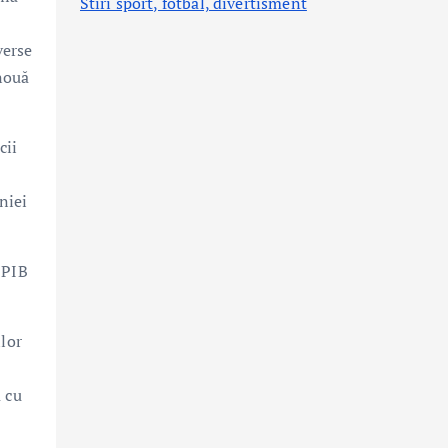
Stiri sport, fotbal,
divertisment
verse
 nouă
cii
niei
 PIB
ilor
 cu