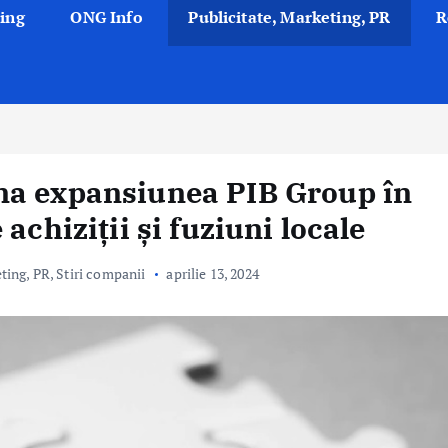
ing
ONG Info
Publicitate, Marketing, PR
R
na expansiunea PIB Group în
achiziții și fuziuni locale
eting, PR
,
Stiri companii
aprilie 13, 2024