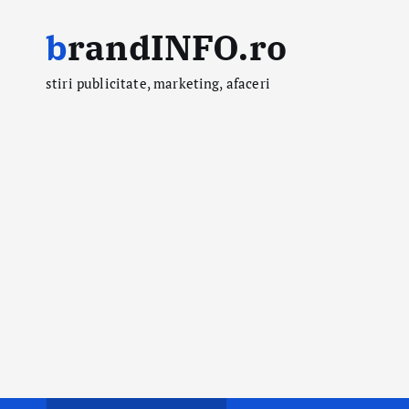
S
brandINFO.ro
k
i
stiri publicitate, marketing, afaceri
p
t
o
c
o
n
t
e
n
t