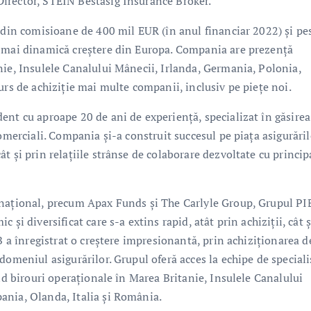
irector, STEIN Bestasig Insurance Broker.
i din comisioane de 400 mil EUR (în anul financiar 2022) și pe
a mai dinamică creștere din Europa. Compania are prezență
nie, Insulele Canalului Mânecii, Irlanda, Germania, Polonia,
urs de achiziție mai multe companii, inclusiv pe piețe noi.
ent cu aproape 20 de ani de experiență, specializat în găsirea
omerciali. Compania și-a construit succesul pe piața asigurăril
t și prin relațiile strânse de colaborare dezvoltate cu princip
rnațional, precum Apax Funds și The Carlyle Group, Grupul PI
și diversificat care s-a extins rapid, atât prin achiziții, cât ș
B a înregistrat o creștere impresionantă, prin achiziționarea d
omeniul asigurărilor. Grupul oferă acces la echipe de specialiș
ând birouri operaționale în Marea Britanie, Insulele Canalului
ania, Olanda, Italia și România.