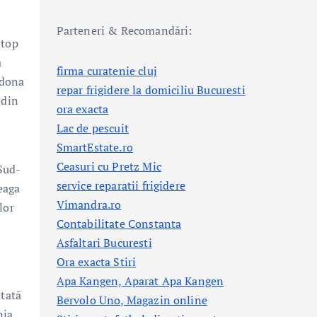
Parteneri & Recomandări:
 top
a
firma curatenie cluj
rdona
repar frigidere la domiciliu Bucuresti
 din
ora exacta
Lac de pescuit
SmartEstate.ro
Ceasuri cu Pretz Mic
Sud-
service reparatii frigidere
eaga
Vimandra.ro
lor
Contabilitate Constanta
Asfaltari Bucuresti
Ora exacta Stiri
Apa Kangen, Aparat Apa Kangen
ntată
Bervolo Uno, Magazin online
nia