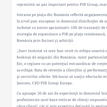
reprezintă un pas important pentru PIB Group, marc
Intrarea pe piața din România reflectă angajamentul
la nivel pan-european în domeniul distribuției de asi
încheiat cu succes aproximativ 100 de tranzacții d
strategia de expansiune a PIB pe piața românească, a
România prin fuziuni și achiziții.
„Sunt încântat să urez bun venit în echipa noastră 
brokeraj de asigurări din România. Acest parteneri
Est, o regiune cu un potențial extraordinar de crește
sa echipă. Rata de retenție a clienților și performa
și serviciilor oferite. Mă bucur să susțin eforturile
Janssen, CEO PIB Group Europa.
Cu aproape 20 de ani de experiență în domeniul brok
profesioniste unei baze extinse de clienți corporati
către clienți, cât și prin expertiza deținută în gest