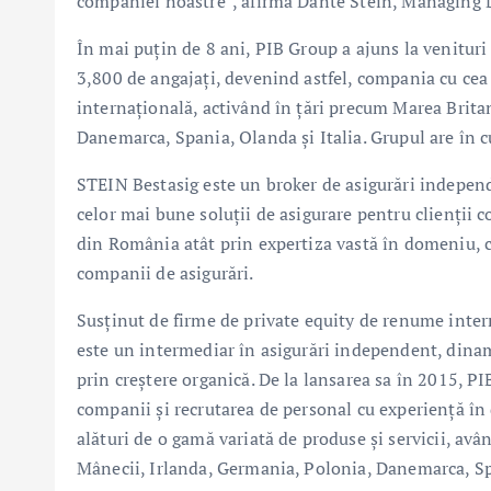
companiei noastre”, afirmă Dante Stein, Managing D
În mai puțin de 8 ani, PIB Group a ajuns la venitur
3,800 de angajați, devenind astfel, compania cu ce
internațională, activând în țări precum Marea Brita
Danemarca, Spania, Olanda și Italia. Grupul are în c
STEIN Bestasig este un broker de asigurări independ
celor mai bune soluții de asigurare pentru clienții c
din România atât prin expertiza vastă în domeniu, câ
companii de asigurări.
Susținut de firme de private equity de renume inte
este un intermediar în asigurări independent, dinamic 
prin creștere organică. De la lansarea sa în 2015, PI
companii și recrutarea de personal cu experiență în d
alături de o gamă variată de produse și servicii, av
Mânecii, Irlanda, Germania, Polonia, Danemarca, Sp