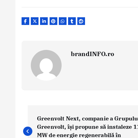
brandINFO.ro
N
a
Greenvolt Next, companie a Grupulu
v
Greenvolt, își propune să instaleze 
i
MW de energie regenerabilă în