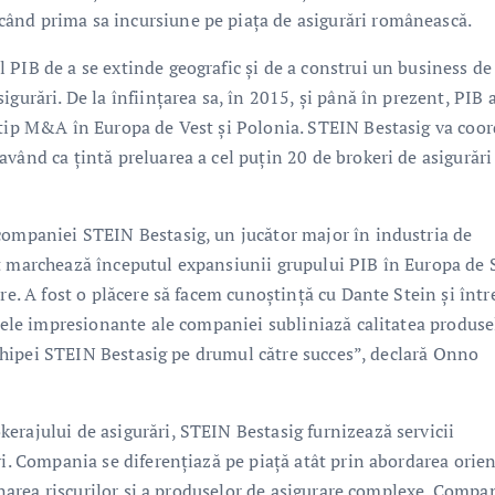
ând prima sa incursiune pe piața de asigurări românească.
 PIB de a se extinde geografic și de a construi un business de
gurări. De la înființarea sa, în 2015, și până în prezent, PIB 
e tip M&A în Europa de Vest și Polonia. STEIN Bestasig va coo
vând ca țintă preluarea a cel puțin 20 de brokeri de asigurări
companiei STEIN Bestasig, un jucător major în industria de
at marchează începutul expansiunii grupului PIB în Europa de 
re. A fost o plăcere să facem cunoștință cu Dante Stein și într
nțele impresionante ale companiei subliniază calitatea produse
 echipei STEIN Bestasig pe drumul către succes”, declară Onno
erajului de asigurări, STEIN Bestasig furnizează servicii
vi. Compania se diferențiază pe piață atât prin abordarea orie
ionarea riscurilor și a produselor de asigurare complexe. Compa