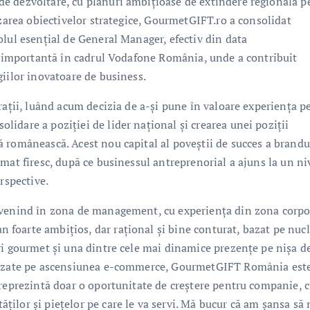
e dezvoltare, cu planuri ambițioase de extindere regională p
izarea obiectivelor strategice, GourmetGIFT.ro a consolidat
olul esențial de General Manager, efectiv din data
ie importantă în cadrul Vodafone România, unde a contribuit
giilor inovatoare de business.
rații, luând acum decizia de a-și pune în valoare experiența p
olidare a poziției de lider național și crearea unei poziții
 românească. Acest nou capital al poveștii de succes a brandu
mat firesc, după ce businessul antreprenorial a ajuns la un ni
rspective.
 venind în zona de management, cu experiența din zona corpo
foarte ambițios, dar rațional și bine conturat, bazat pe nucl
ri gourmet și una dintre cele mai dinamice prezențe pe nișa d
 bazate pe ascensiunea e-commerce, GourmetGIFT România est
reprezintă doar o oportunitate de creștere pentru companie, ci
ilor și piețelor pe care le va servi. Mă bucur că am șansa să