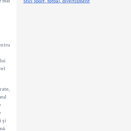
e mai
Stiri sport, fotbal,
divertisment
entru
lui
vel
rate,
eul
e
e
 și
 mă