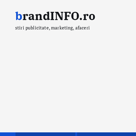
S
brandINFO.ro
k
i
stiri publicitate, marketing, afaceri
p
t
o
c
o
n
t
e
n
t