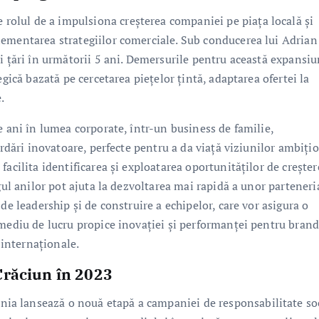
olul de a impulsiona creșterea companiei pe piața locală și
lementarea strategiilor comerciale. Sub conducerea lui Adrian
i țări în următorii 5 ani. Demersurile pentru această expansi
egică bazată pe cercetarea piețelor țintă, adaptarea ofertei la
.
e ani în lumea corporate, într-un business de familie,
ordări inovatoare, perfecte pentru a da viață viziunilor ambițio
acilita identificarea și exploatarea oportunităților de creștere
gul anilor pot ajuta la dezvoltarea mai rapidă a unor parteneri
de leadership și de construire a echipelor, care vor asigura o
 mediu de lucru propice inovației și performanței pentru brand
internaționale.
Crăciun în 2023
a lansează o nouă etapă a campaniei de responsabilitate so