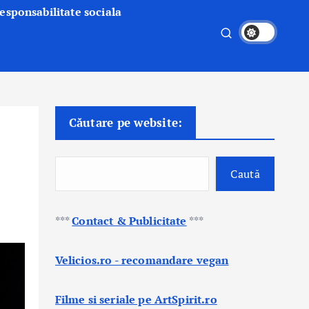
esponsabilitate sociala
Căutare pe website:
Caută
***
Contact & Publicitate
***
Velicios.ro - recomandare vegan
Filme si seriale pe ArtSpirit.ro