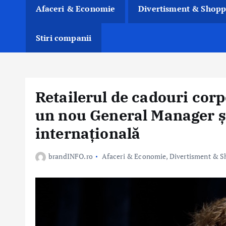
Afaceri & Economie
Divertisment & Shopp
Stiri companii
Retailerul de cadouri co
un nou General Manager și
internațională
brandINFO.ro
Afaceri & Economie
,
Divertisment & S