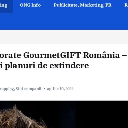
ing
ONG Info
Publicitate, Marketing, PR
R
rporate GourmetGIFT România –
 planuri de extindere
hopping
,
Stiri companii
aprilie 10, 2024