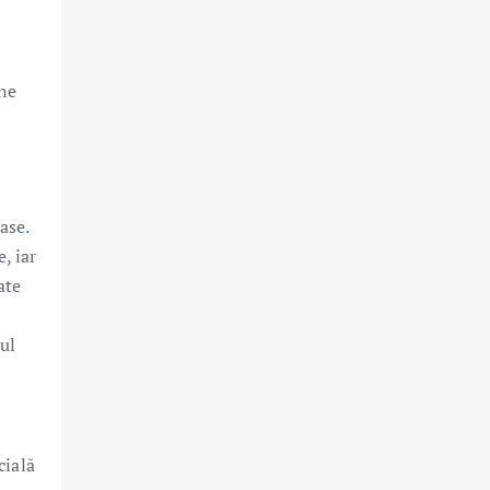
une
ase.
, iar
ate
ul
cială