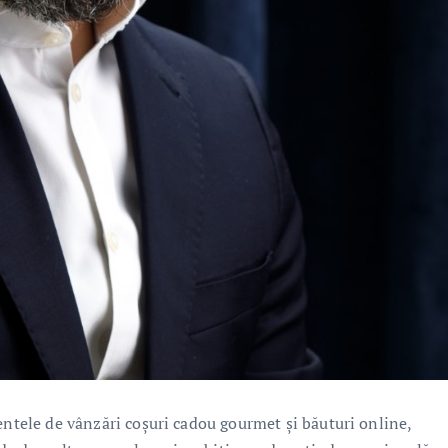
entele de vânzări coșuri cadou gourmet și băuturi online,