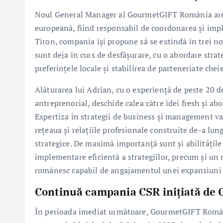
Noul General Manager al GourmetGIFT România are r
europeană, fiind responsabil de coordonarea și imp
Tiron, compania își propune să se extindă în trei no
sunt deja în curs de desfășurare, cu o abordare strat
preferințele locale și stabilirea de parteneriate cheie
Alăturarea lui Adrian, cu o experiență de peste 20 d
antreprenorial, deschide calea către idei fresh și ab
Expertiza în strategii de business și management va f
rețeaua și relațiile profesionale construite de-a lun
strategice. De maximă importanță sunt și abilitățile 
implementare eficientă a strategiilor, precum și un
românesc capabil de angajamentul unei expansiuni 
Continuă campania CSR inițiată de 
În perioada imediat următoare, GourmetGIFT Români