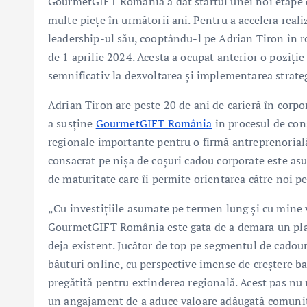
GourmetGIFT România a dat startul unei noi etape d
multe piețe în următorii ani. Pentru a accelera real
leadership-ul său, cooptându-l pe Adrian Tiron în r
de 1 aprilie 2024. Acesta a ocupat anterior o poziț
semnificativ la dezvoltarea și implementarea strate
Adrian Tiron are peste 20 de ani de carieră în corpo
a susține
GourmetGIFT România
în procesul de cons
regionale importante pentru o firmă antreprenorială
consacrat pe nișa de coșuri cadou corporate este asu
de maturitate care îi permite orientarea către noi pe
„Cu investițiile asumate pe termen lung și cu mine
GourmetGIFT România este gata de a demara un plan 
deja existent. Jucător de top pe segmentul de cadou
băuturi online, cu perspective imense de creștere
pregătită pentru extinderea regională. Acest pas nu 
un angajament de a aduce valoare adăugată comunităț