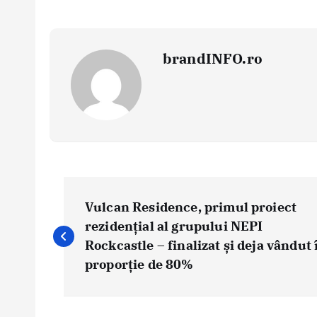
brandINFO.ro
N
a
Vulcan Residence, primul proiect
v
rezidențial al grupului NEPI
i
Rockcastle – finalizat și deja vândut 
g
proporție de 80%
a
r
e