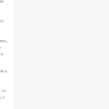
 de
,
tiv
.
eea,
e
 a
aj a
t cu
u 2