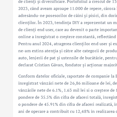
de clienți și diversificare. Portofoliul a crescut de 
2023, când aveam aproape 11.000 de repere, cărora 
adresându-ne posesorilor de câini și pisici, din dor
clienților. În 2023, tendința DIY a reprezentat un 
de clienți end user, care au devenit o parte importa
online a înregistrat o creștere constantă, reflectân
Pentru anul 2024, atragerea clienților end user și 
ne-am extins atenția și către alte categorii de produ
auto, lenjerii de pat și ustensile de bucătărie, pent
declarat Cristian Găvan, fondator și acționar majori
Conform datelor oficiale, raportate de companie la 
înregistrat vânzări nete de 26,86 milioane de lei, de
vânzările nete de 6.1%, 1.63 mil lei si o creștere 
pondere de 35.5% din cifra de afaceri totală, înregi
o pondere de 45.91% din cifra de afaceri realizată, 
ani de operare a contribuit cu 12,48% în realizarea ci