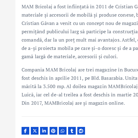
MAM Bricolaj a fost înfiinţată în 2011 de Cristian G
materiale şi accesorii de mobilă şi produse conexe, b
Cristian Găvan a venit cu un concept nou de magazin,
permițând publicului larg să participe la construcți
comandă, dar la un preț mult mai avantajos. Astfel, 
de a-și proiecta mobila pe care și-o doresc și de a p
gamă largă de materiale, accesorii și culori.
Compania MAM Bricolaj are trei magazine în Bucure
fost deschis în aprilie 2011, pe Bld. Basarabia. Unita
mărită la 3.500 mp. Al doilea magazin MAMBricolaj, c
Luică, iar cel de-al treilea a fost deschis în martie
Din 2017, MAMBricolaj are și magazin online.