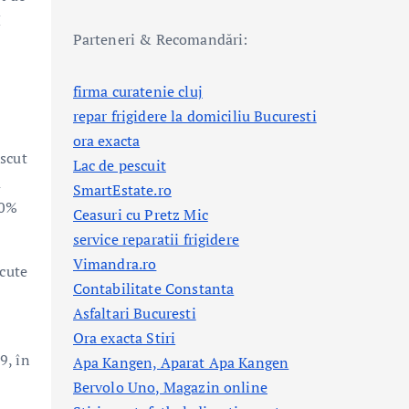
M
Parteneri & Recomandări:
firma curatenie cluj
repar frigidere la domiciliu Bucuresti
ora exacta
escut
Lac de pescuit
a
SmartEstate.ro
40%
Ceasuri cu Pretz Mic
service reparatii frigidere
Vimandra.ro
ăcute
Contabilitate Constanta
Asfaltari Bucuresti
Ora exacta Stiri
9, în
Apa Kangen, Aparat Apa Kangen
Bervolo Uno, Magazin online