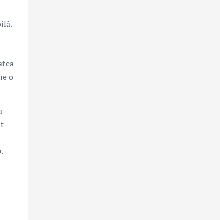
ilă.
atea
ne o
a
st
.