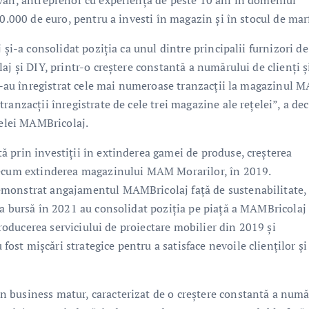
van, antreprenor cu experiență de peste 10 ani în domeniul
00.000 de euro, pentru a investi în magazin și în stocul de mar
 și-a consolidat poziția ca unul dintre principalii furnizori de
aj și DIY, printr-o creștere constantă a numărului de clienți ș
d s-au înregistrat cele mai numeroase tranzacții la magazinul 
anzacții înregistrate de cele trei magazine ale rețelei”, a dec
țelei MAMBricolaj.
 prin investiții în extinderea gamei de produse, creșterea
recum extinderea magazinului MAM Morarilor, în 2019.
monstrat angajamentul MAMBricolaj față de sustenabilitate, 
la bursă în 2021 au consolidat poziția pe piață a MAMBricolaj 
ntroducerea serviciului de proiectare mobilier din 2019 și
st mișcări strategice pentru a satisface nevoile clienților și
 business matur, caracterizat de o creștere constantă a numă