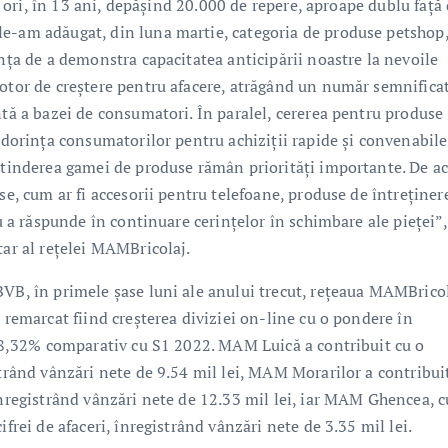
13 ori, în 13 ani, depășind 20.000 de repere, aproape dublu față
le-am adăugat, din luna martie, categoria de produse petshop
ința de a demonstra capacitatea anticipării noastre la nevoile
motor de creștere pentru afacere, atrăgând un număr semnifica
ntă a bazei de consumatori. În paralel, cererea pentru produse
d dorința consumatorilor pentru achiziții rapide și convenabile
extinderea gamei de produse rămân priorități importante. De ac
se, cum ar fi accesorii pentru telefoane, produse de întreținer
ru a răspunde în continuare cerințelor în schimbare ale pieței”,
tar al rețelei MAMBricolaj.
BVB, în primele șase luni ale anului trecut, rețeaua MAMBricol
 remarcat fiind creșterea diviziei on-line cu o pondere în
de 8,32% comparativ cu S1 2022. MAM Luică a contribuit cu o
strând vânzări nete de 9.54 mil lei, MAM Morarilor a contribui
înregistrând vânzări nete de 12.33 mil lei, iar MAM Ghencea, c
frei de afaceri, înregistrând vânzări nete de 3.35 mil lei.