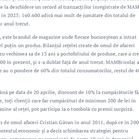
de la deschidere un record al tranzacțiilor înregistrate de MA
r în 2023: 160.600 adică mai mult de jumătate din totalul de
r anul trecut.
, este brandul de magazine unde fiecare bucureștean a intrat
l puțin un produs. Bilanțul rețelei create de omul de afaceri
u vechimea sa de 13 ani a portofoliului de produse, care a cr
.000 în prezent, și s-a dublat față de anul trecut. MAMBricolaj 
care au o pondere de 60% din totalul consumatorilor, restul de 
până pe data de 20 aprilie, discount de 10% la cumpărăturile f
e, toți clienții care fac cumpărături de minimun 200 de lei în
ine al reței, pot participa la o tombolă cu premii surpriză.
s de omul afaceri Cristian Găvan în anul 2011, după ce în 200
contextul economic și a decis schimbarea strategiei pentru