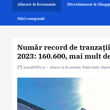
Afaceri & Economie
Divertisment & Shopp
Stiri companii
Număr record de tranzații
2023: 160.600, mai mult de
brandINFO.ro
Afaceri & Economie
,
Publicitate, Mark