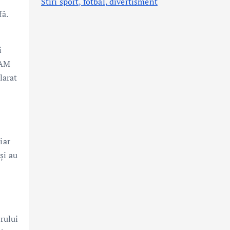
Stiri sport, fotbal,
divertisment
fă.
i
MAM
larat
iar
și au
rului