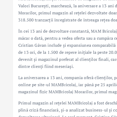
Valori București, marchează, la aniversare a 13 ani 
Morarilor, primul magazin al rețelei dezvoltate doa
318.500 tranzacții înregistrate de întreaga rețea doa
În cei 13 ani de dezvoltare constantă, MAM Bricolaj
măcar o dată, pentru a vedea oferta sau a cumpăra ce
Cristian Găvan include și expansiunea comparabilă c
de 13 ori, de la 1.500 de repere inițiale la peste 20
devenit și magazinul preferat al clienților finali, 
dintre clienți fiind meseriași.
La aniversarea a 13 ani, compania oferă clienților, 
online pe site-ul MAMBricolaj, iar până pe 25 aprili
magazinul fizic MAMBricolaj Morarilor, primul magaz
Primul magazin al rețelei MAMBricolaj a fost deschi
plină criză financiară, și-a analizat business-ul și 