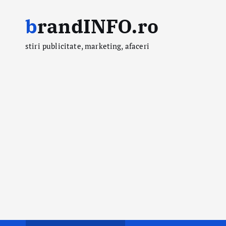
S
brandINFO.ro
k
i
stiri publicitate, marketing, afaceri
p
t
o
c
o
n
t
e
n
t