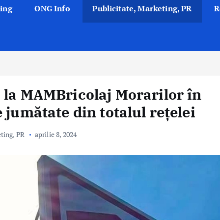
ing
ONG Info
Publicitate, Marketing, PR
R
 la MAMBricolaj Morarilor în
 jumătate din totalul rețelei
eting, PR
aprilie 8, 2024