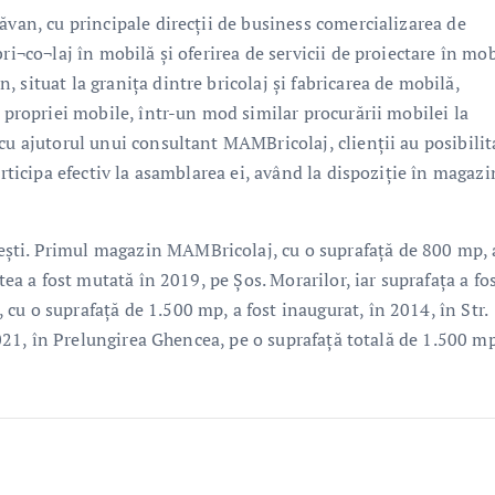
ăvan, cu principale direcţii de business comercializarea de
ri¬co¬laj în mobilă şi oferirea de servicii de proiectare în mob
 situat la granița dintre bricolaj și fabricarea de mobilă,
a propriei mobile, într-un mod similar procurării mobilei la
cu ajutorul unui consultant MAMBricolaj, clienții au posibilit
articipa efectiv la asamblarea ei, având la dispoziție în magazi
şti. Primul magazin MAMBricolaj, cu o suprafață de 800 mp, 
tea a fost mutată în 2019, pe Șos. Morarilor, iar suprafața a fo
u o suprafață de 1.500 mp, a fost inaugurat, în 2014, în Str.
 2021, în Prelungirea Ghencea, pe o suprafață totală de 1.500 mp