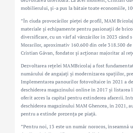
dezvoltarea ulterioară. La acel moment, Cristian Gă
mobilierului, și-a pus la bătaie toate economiile, 1
”În ciuda provocărilor pieței de profil, MAM Bricolaj
materiale și echipamente pentru pasionații de bricol
diversificare, cu un vârf al vânzărilor în 2023 cân
Morarilor, aproximativ 160.600 din cele 318.500 de tr
Cristian Găvan, fondator și acționar majoritar al re
Dezvoltarea rețelei MAMBricolaj a fost fundamentată
numărului de angajați și modernizarea spațiilor, p
Implementarea panourilor fotovoltaice în 2021 a de
deschiderea magazinului online în 2017 și listarea 
oferit acces la capital pentru extinderea afacerii. I
deschiderea magazinului MAM Ghencea, în 2021, au fo
pentru a extinde prezența pe piață.
”Pentru noi, 13 este un număr norocos, înseamnă un