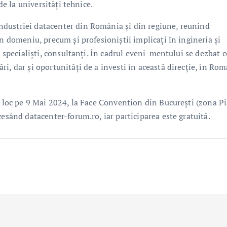
de la universități tehnice.
dustriei datacenter din România și din regiune, reunind
în domeniu, precum și profesioniștii implicați în ingineria și
, specialiști, consultanți. În cadrul eveni-mentului se dezbat c
i, dar și oportunități de a investi în această direcție, în Ro
a loc pe 9 Mai 2024, la Face Convention din București (zona Pi
cesând datacenter-forum.ro, iar participarea este gratuită.