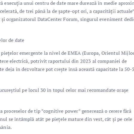
că execuția unui centru de date mare durează în medie aproxi
elerată, de trei până la de șapte-opt ori, a capacității actuale”
 și organizatorul DataCenter Forum, singurul eveniment dedi
elor de date
l piețelor emergente la nivel de EMEA (Europa, Orientul Mijloc
tere electrică, potrivit raportului din 2023 al companiei de
te deja în dezvoltare pot crește însă această capacitate la 50-
 Bucureștiul pe locul 30 în topul celor mai recomandate orașe
i a proceselor de tip ”cognitive power” generează o cerere fără
ul se întâmplă atât pe piețele mature din vest, cât și pe cele
mânia.