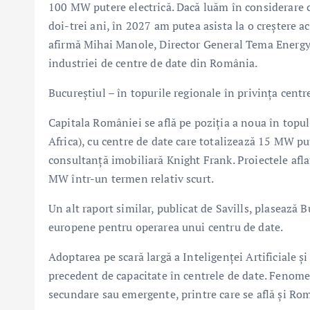
100 MW putere electrică. Dacă luăm în considerare 
doi-trei ani, în 2027 am putea asista la o creștere acc
afirmă Mihai Manole, Director General Tema Energy
industriei de centre de date din România.
Bucureștiul – în topurile regionale în privința centr
Capitala României se află pe poziția a noua în topu
Africa), cu centre de date care totalizează 15 MW pu
consultanță imobiliară Knight Frank. Proiectele afla
MW într-un termen relativ scurt.
Un alt raport similar, publicat de Savills, plasează
europene pentru operarea unui centru de date.
Adoptarea pe scară largă a Inteligenței Artificiale ș
precedent de capacitate în centrele de date. Fenomen
secundare sau emergente, printre care se află și Ro