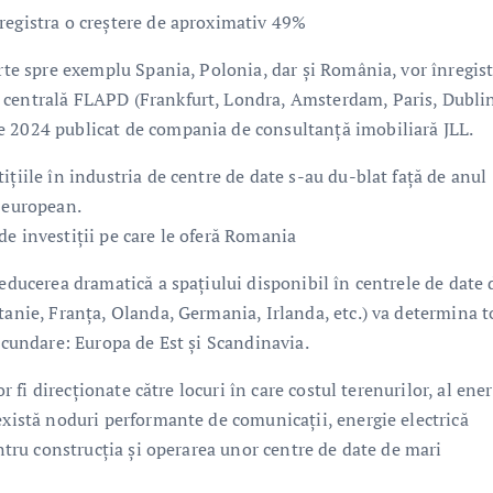
registra o creștere de aproximativ 49%
arte spre exemplu Spania, Polonia, dar și România, vor înregist
 centrală FLAPD (Frankfurt, Londra, Amsterdam, Paris, Dubli
e 2024 publicat de compania de consultanță imobiliară JLL.
ițiile în industria de centre de date s-au du-blat față de anul
l european.
de investiții pe care le oferă Romania
reducerea dramatică a spațiului disponibil în centrele de date 
tanie, Franța, Olanda, Germania, Irlanda, etc.) va determina t
secundare: Europa de Est și Scandinavia.
or fi direcționate către locuri în care costul terenurilor, al ener
există noduri performante de comunicații, energie electrică
entru construcția și operarea unor centre de date de mari