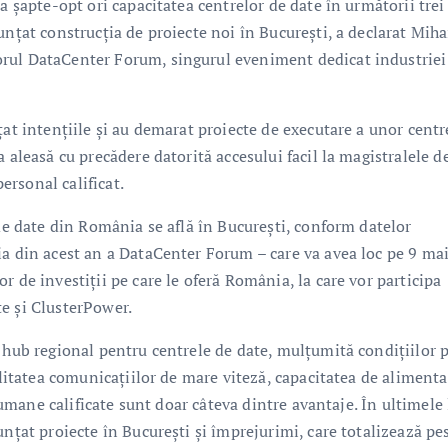
a șapte-opt ori capacitatea centrelor de date în următorii trei
unțat construcția de proiecte noi în București, a declarat Miha
rul DataCenter Forum, singurul eveniment dedicat industriei
țat intențiile și au demarat proiecte de executare a unor centr
 aleasă cu precădere datorită accesului facil la magistralele d
personal calificat.
 de date din România se află în București, conform datelor
ia din acest an a DataCenter Forum – care va avea loc pe 9 mai
 de investiții pe care le oferă România, la care vor participa
e și ClusterPower.
 hub regional pentru centrele de date, mulțumită condițiilor 
ilitatea comunicațiilor de mare viteză, capacitatea de alimenta
e umane calificate sunt doar câteva dintre avantaje. În ultimele 
unțat proiecte în București și împrejurimi, care totalizează pe