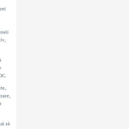
cei
eneii
iv,
ă
e
DC.
te,
izare,
r
uă să