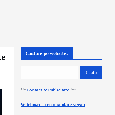
Căutare pe website:
te
Caută
***
Contact & Publicitate
***
Velicios.ro - recomandare vegan