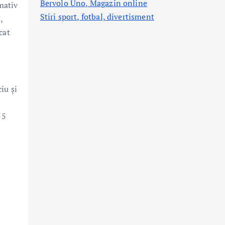
Bervolo Uno, Magazin online
mativ
Stiri sport, fotbal,
divertisment
,
cat
iu și
55