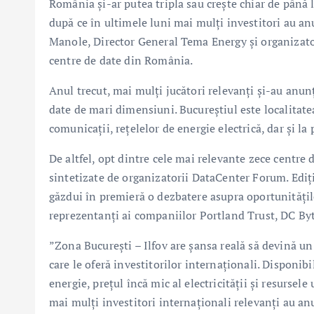
România și-ar putea tripla sau crește chiar de până l
după ce în ultimele luni mai mulți investitori au an
Manole, Director General Tema Energy și organizato
centre de date din România.
Anul trecut, mai mulți jucători relevanți și-au anun
date de mari dimensiuni. Bucureștiul este localitatea
comunicații, rețelelor de energie electrică, dar și la 
De altfel, opt dintre cele mai relevante zece centre
sintetizate de organizatorii DataCenter Forum. Ediț
găzdui în premieră o dezbatere asupra oportunităților
reprezentanți ai companiilor Portland Trust, DC Byt
”Zona București – Ilfov are șansa reală să devină un
care le oferă investitorilor internaționali. Disponib
energie, prețul încă mic al electricității și resursel
mai mulți investitori internaționali relevanți au an