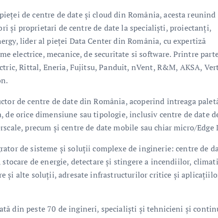
ieței de centre de date și cloud din România, acesta reunind 
ri și proprietari de centre de date la specialiști, proiectanți,
rgy, lider al pieței Data Center din România, cu expertiză
eme electrice, mecanice, de securitate si software. Printre part
tric, Rittal, Eneria, Fujitsu, Panduit, nVent, R&M, AKSA, Vert
on.
ctor de centre de date din România, acoperind întreaga palet
, de orice dimensiune sau tipologie, inclusiv centre de date d
rscale, precum și centre de date mobile sau chiar micro/Edge 
ator de sisteme și soluții complexe de inginerie: centre de da
stocare de energie, detectare și stingere a incendiilor, climat
 alte soluții, adresate infrastructurilor critice și aplicațiilo
 din peste 70 de ingineri, specialiști și tehnicieni și contin