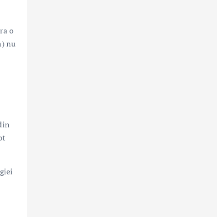
ra o
n) nu
din
ot
giei