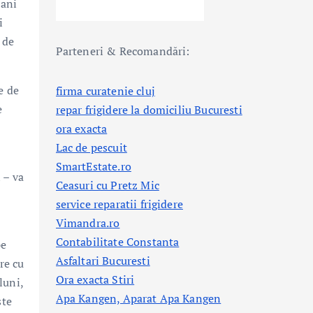
 ani
i
 de
Parteneri & Recomandări:
e de
firma curatenie cluj
e
repar frigidere la domiciliu Bucuresti
ora exacta
Lac de pescuit
SmartEstate.ro
 – va
Ceasuri cu Pretz Mic
service reparatii frigidere
Vimandra.ro
Contabilitate Constanta
pe
Asfaltari Bucuresti
re cu
Ora exacta Stiri
luni,
Apa Kangen, Aparat Apa Kangen
ste