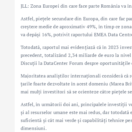
JLL: Zona Europei din care face parte România va în
Astfel, piețele secundare din Europa, din care fac p
creștere medie de aproximativ 49%, în timp ce zona
va depăși 16%, potrivit raportului EMEA Data Centr
Totodată, raportul mai evidențiază că în 2023 invest
precedent, totalizând 2,34 miliarde de euro la nive
Discuții la DataCenter Forum despre oportunitățile 
Majoritatea analiștilor internaționali consideră că 
țarile foarte dezvoltate în acest domeniu (Marea Bri
mai mulți investitori să se orienteze către piețele 
Astfel, în următorii doi ani, principalele investiții v
și al resurselor umane este mai redus, dar totodată 
suficientă și cât mai verde și capabilități tehnice p
dimensiuni.