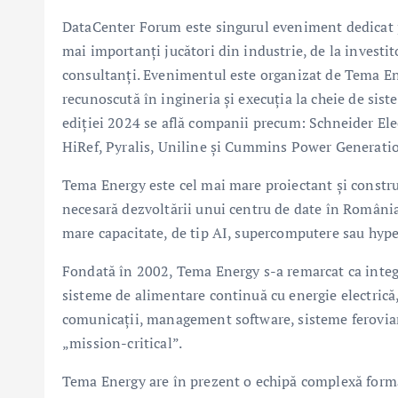
DataCenter Forum este singurul eveniment dedicat p
mai importanți jucători din industrie, de la investito
consultanți. Evenimentul este organizat de Tema Ene
recunoscută în ingineria și execuția la cheie de sist
ediției 2024 se află companii precum: Schneider Elec
HiRef, Pyralis, Uniline și Cummins Power Generati
Tema Energy este cel mai mare proiectant și constru
necesară dezvoltării unui centru de date în România
mare capacitate, de tip AI, supercomputere sau hype
Fondată în 2002, Tema Energy s-a remarcat ca integr
sisteme de alimentare continuă cu energie electrică, 
comunicații, management software, sisteme feroviare și
„mission-critical”.
Tema Energy are în prezent o echipă complexă formată