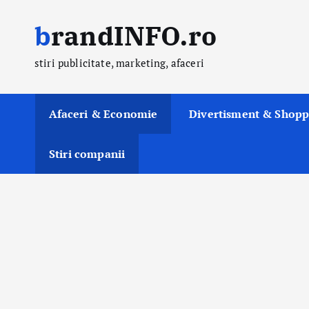
S
brandINFO.ro
k
i
stiri publicitate, marketing, afaceri
p
t
o
Afaceri & Economie
Divertisment & Shopp
c
o
Stiri companii
n
t
e
n
t