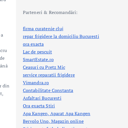
Parteneri & Recomandări:
firma curatenie cluj
-a
repar frigidere la domiciliu Bucuresti
ora exacta
ucru
Lac de pescuit
 de
SmartEstate.ro
până
Ceasuri cu Pretz Mic
service reparatii frigidere
Vimandra.ro
r din
Contabilitate Constanta
t,
Asfaltari Bucuresti
Ora exacta Stiri
Apa Kangen, Aparat Apa Kangen
Bervolo Uno, Magazin online