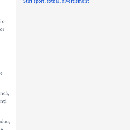
Stiri sport, fotbal,
divertisment
i o
lor
de
uncă,
enți
adou,
de