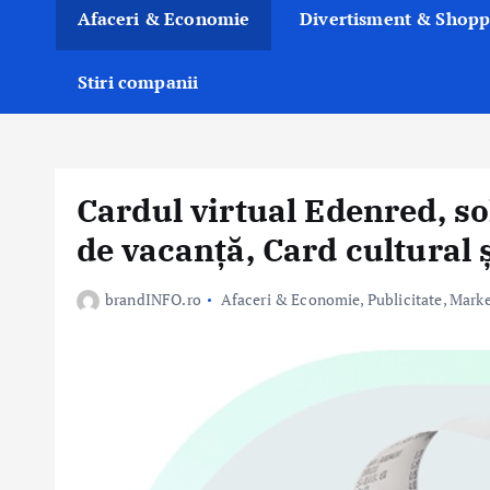
Afaceri & Economie
Divertisment & Shopp
Stiri companii
Cardul virtual Edenred, s
de vacanță, Card cultural 
brandINFO.ro
Afaceri & Economie
,
Publicitate, Mark