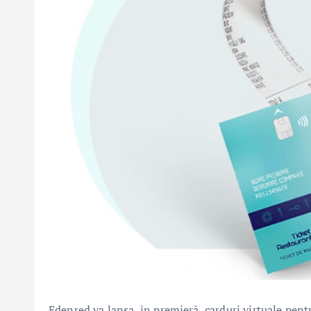
Edenred va lansa, în premieră, carduri virtuale pent