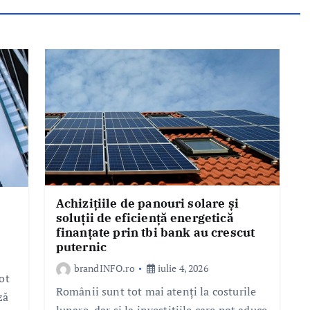
Achizițiile de panouri solare și
soluții de eficiență energetică
finanțate prin tbi bank au crescut
puternic
brandINFO.ro
iulie 4, 2026
ot
Românii sunt tot mai atenți la costurile
ză
lunare, dar și la investițiile care pot aduce