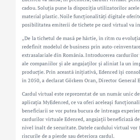
cadou. Soluția pune la dispoziția utilizatorilor acele
material plastic. Noile funcționalități digitale oferi
posibilitatea emiterii de tichete pe card virtual va in
„De la tichetul de masă pe hârtie, în ritm cu evoluț
redefinit modelul de business prin auto-reinventare 
extrasalariale din România. Introducerea cardurilor 
ale companiilor și ale angajaților și aliniat la un 
producție. Prin această inițiativă, Edenred își con
în 2050, a declarat Görkem Oran, Director General
Cardul virtual este reprezentat de un număr unic de c
aplicația MyEdenred, ce va oferi aceleași funcționali
beneficiarii se vor putea bucura de întreaga experie
cardurilor virtuale Edenred, angajații beneficiază d
nivel înalt de securitate. Datele cardului virtual vor
riscurile de a pierde sau deteriora cardul.