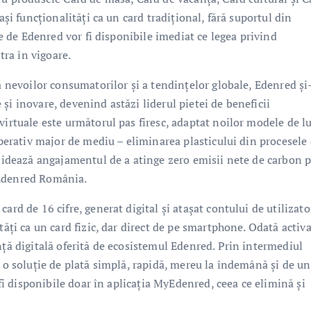
ași funcționalități ca un card tradițional, fără suportul din
te de Edenred vor fi disponibile imediat ce legea privind
tra în vigoare.
ia nevoilor consumatorilor și a tendințelor globale, Edenred și
și inovare, devenind astăzi liderul pietei de beneficii
virtuale este următorul pas firesc, adaptat noilor modele de l
imperativ major de mediu – eliminarea plasticului din procesele
solidează angajamentul de a atinge zero emisii nete de carbon 
 Edenred România.
ard de 16 cifre, generat digital și atașat contului de utilizato
tăți ca un card fizic, dar direct de pe smartphone. Odată activa
nță digitală oferită de ecosistemul Edenred. Prin intermediul
e o soluție de plată simplă, rapidă, mereu la îndemână și de un
 fi disponibile doar în aplicația MyEdenred, ceea ce elimină și