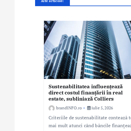
Alte articole:
î
n
a
r
t
i
c
o
l
e
Sustenabilitatea influențează
direct costul finanțării în real
estate, subliniază Colliers
brandINFO.ro
iulie 5, 2026
Criteriile de sustenabilitate contează t
mai mult atunci când băncile finanțea