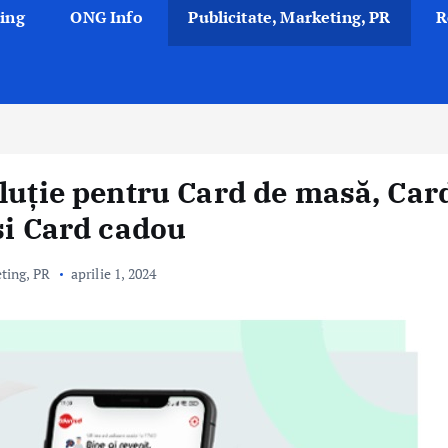
ing
ONG Info
Publicitate, Marketing, PR
R
oluție pentru Card de masă, Car
și Card cadou
eting, PR
aprilie 1, 2024