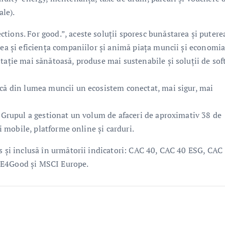
ale).
tions. For good.”, aceste soluții sporesc bunăstarea și putere
tea și eficiența companiilor și animă piața muncii și economi
tație mai sănătoasă, produse mai sustenabile și soluții de sof
acă din lumea muncii un ecosistem conectat, mai sigur, mai
, Grupul a gestionat un volum de afaceri de aproximativ 38 de
ii mobile, platforme online și carduri.
s și inclusă în următorii indicatori: CAC 40, CAC 40 ESG, CAC
SE4Good și MSCI Europe.