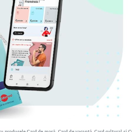
ru produsele Card de masă, Card de vacanță, Card cultural și C