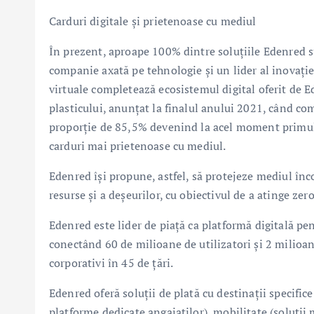
Carduri digitale și prietenoase cu mediul
În prezent, aproape 100% dintre soluțiile Edenred su
companie axată pe tehnologie și un lider al inovației
virtuale completează ecosistemul digital oferit de E
plasticului, anunțat la finalul anului 2021, când com
proporție de 85,5% devenind la acel moment primul 
carduri mai prietenoase cu mediul.
Edenred își propune, astfel, să protejeze mediul în
resurse și a deșeurilor, cu obiectivul de a atinge ze
Edenred este lider de piață ca platformă digitală pent
conectând 60 de milioane de utilizatori și 2 milioan
corporativi în 45 de țări.
Edenred oferă soluţii de plată cu destinaţii specific
platforme dedicate angajaților), mobilitate (soluți