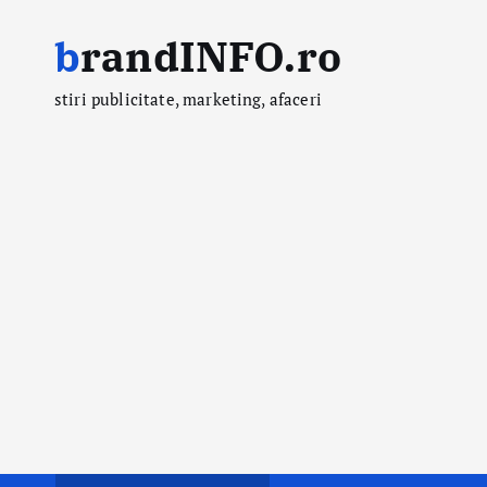
S
brandINFO.ro
k
i
stiri publicitate, marketing, afaceri
p
t
o
c
o
n
t
e
n
t