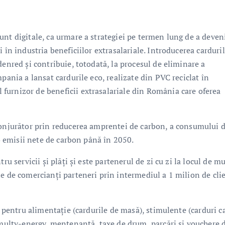
nt digitale, ca urmare a strategiei pe termen lung de a deven
 în industria beneficiilor extrasalariale. Introducerea carduri
denred și contribuie, totodată, la procesul de eliminare a
pania a lansat cardurile eco, realizate din PVC reciclat în
furnizor de beneficii extrasalariale din România care oferea
conjurător prin reducerea amprentei de carbon, a consumului 
ro emisii nete de carbon până în 2050.
ru servicii și plăți și este partenerul de zi cu zi la locul de m
e de comercianți parteneri prin intermediul a 1 milion de cli
e pentru alimentaţie (cardurile de masă), stimulente (carduri c
i multy-energy, mentenanță, taxe de drum, parcări și vouchere 