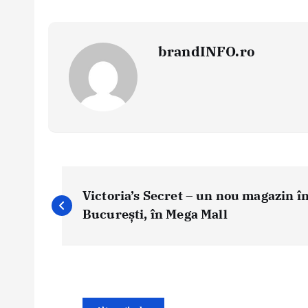
brandINFO.ro
N
a
Victoria’s Secret – un nou magazin î
v
București, în Mega Mall
i
g
a
r
e