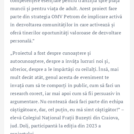
competențele esențiale pentru tranziția spre piața
muncii și pentru viața de adult. Acest proiect face
parte din strategia OMV Petrom de implicare activă
în dezvoltarea comunităților în care activează și
oferă tinerilor oportunități valoroase de dezvoltare
personală.”
„Proiectul a fost despre cunoaștere și
autocunoaştere, despre a învăța lucruri noi și,
ulterior, despre a le împărtăși cu ceilalți. Însă, mai
mult decât atât, genul acesta de eveniment te
învață cum să te comporți în public, cum să faci un
research corect, iar mai apoi cum să fii persuasiv în
argumentare. Nu contează dacă faci parte din echipa
câștigătoare, dar, cel puțin, eu mă simt câștigător!” –
elevă Colegiul Național Frații Buzești din Craiova,
jud. Dolj, participantă la ediția din 2023 a
proiectului