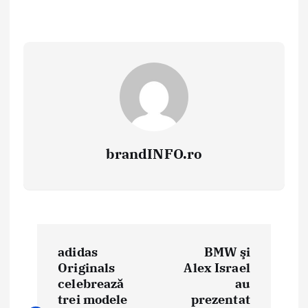
brandINFO.ro
N
adidas
BMW şi
a
Originals
Alex Israel
celebrează
au
v
trei modele
prezentat