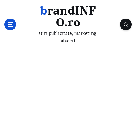
S
brandINF
k
i
O.ro
p
t
stiri publicitate, marketing,
o
afaceri
c
o
n
t
e
n
t