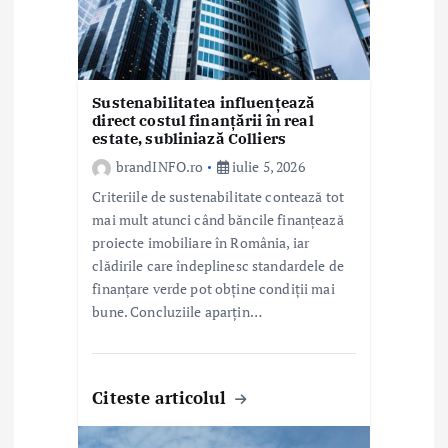
c
o
l
Sustenabilitatea influențează
e
direct costul finanțării în real
estate, subliniază Colliers
brandINFO.ro
iulie 5, 2026
Criteriile de sustenabilitate contează tot
mai mult atunci când băncile finanțează
proiecte imobiliare în România, iar
clădirile care îndeplinesc standardele de
finanțare verde pot obține condiții mai
bune. Concluziile aparțin…
Citeste articolul