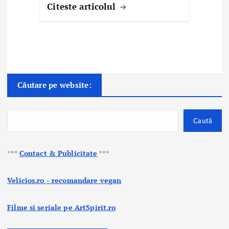
Citeste articolul
Căutare pe website:
Caută
***
Contact & Publicitate
***
Velicios.ro - recomandare vegan
Filme si seriale pe ArtSpirit.ro