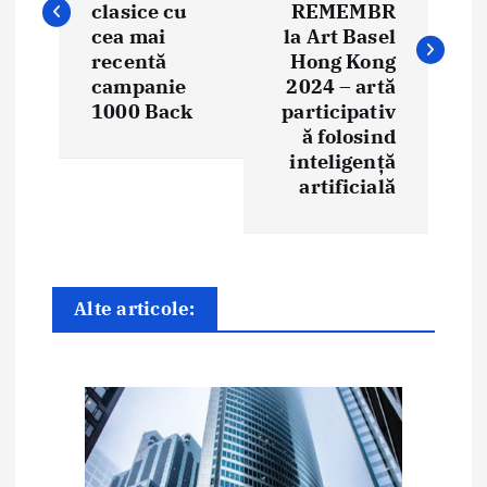
i
clasice cu
REMEMBR
cea mai
la Art Basel
g
recentă
Hong Kong
campanie
2024 – artă
a
1000 Back
participativ
ă folosind
r
inteligenţă
e
artificială
î
n
Alte articole:
a
r
t
i