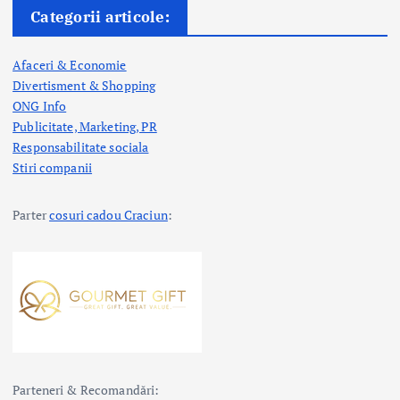
Categorii articole:
Afaceri & Economie
Divertisment & Shopping
ONG Info
Publicitate, Marketing, PR
Responsabilitate sociala
Stiri companii
Parter
cosuri cadou Craciun
:
Parteneri & Recomandări: