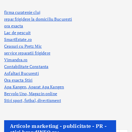
firma curatenie cluj
repar frigidere la domiciliu Bucuresti
ora exacta
Lac de pescuit
SmartEstate.ro
Ceasuri cu Pretz Mic
service reparatii frigidere
Vimandra.ro
Contabilitate Constanta
Asfaltari Bucuresti
Ora exacta Stiri
Apa Kangen, Aparat Apa Kangen
Bervolo Uno, Magazin online
Stiri sport, fotbal,
divertisment
Articole marketing - publicitate - PR -