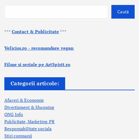
g
Caută
i
n
***
Contact & Publicitate
***
a
Velicios.ro - recomandare vegan
ț
Filme si seriale pe ArtSpirit.ro
i
e
Categorii articole:
a
Afaceri & Economie
r
Divertisment & Shopping
ONG Info
t
Publicitate, Marketing, PR
i
Responsabilitate sociala
Stiri companii