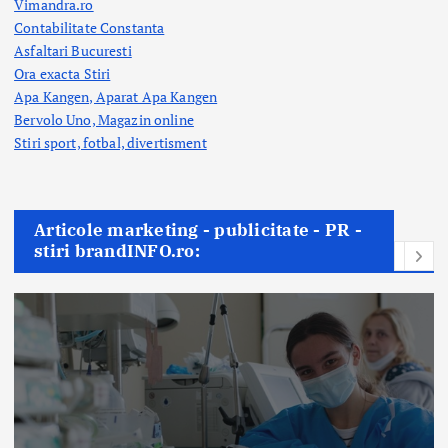
Vimandra.ro
Contabilitate Constanta
Asfaltari Bucuresti
Ora exacta Stiri
Apa Kangen, Aparat Apa Kangen
Bervolo Uno, Magazin online
Stiri sport, fotbal,
divertisment
Articole marketing - publicitate - PR -
stiri brandINFO.ro: