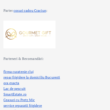
c
Parter
cosuri cadou Craciun
:
o
l
e
Parteneri & Recomandări:
firma curatenie cluj
repar frigidere la domiciliu Bucuresti
ora exacta
Lac de pescuit
SmartEstate.ro
Ceasuri cu Pretz Mic
service reparatii frigidere