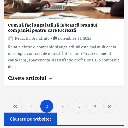
Cum să faci angajații să iubească brandul
companiei pentru care lucrează
Redactia BrandInfo
noiembrie 11, 2025
Relația dintre o companie și angajații săi este mai mult decât
un simplu contract de muncă. Într-o lume în care oamenii
caută sens, apartenență și satisfacție profesională, o companie
de…
Citeste articolul
1
2
3
…
12
P
Căutare pe website:
a