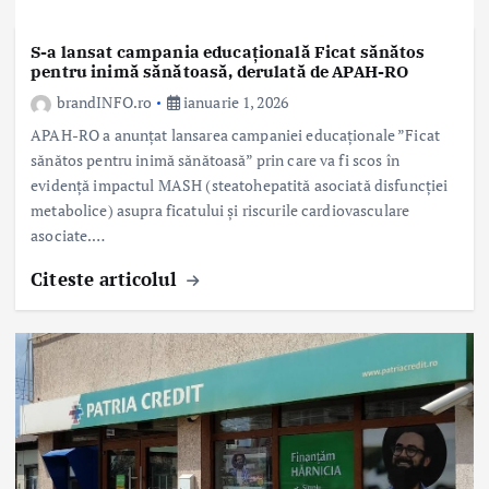
S-a lansat campania educațională Ficat sănătos
pentru inimă sănătoasă, derulată de APAH-RO
brandINFO.ro
ianuarie 1, 2026
APAH-RO a anunțat lansarea campaniei educaționale ”Ficat
sănătos pentru inimă sănătoasă” prin care va fi scos în
evidență impactul MASH (steatohepatită asociată disfuncției
metabolice) asupra ficatului și riscurile cardiovasculare
asociate.…
Citeste articolul