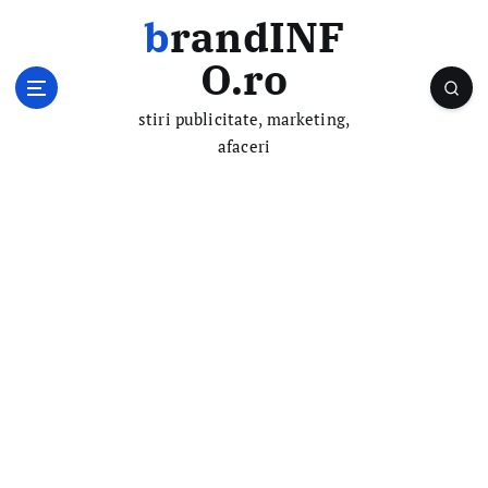
S
brandINF
k
i
O.ro
p
t
stiri publicitate, marketing,
o
afaceri
c
o
n
t
e
n
t