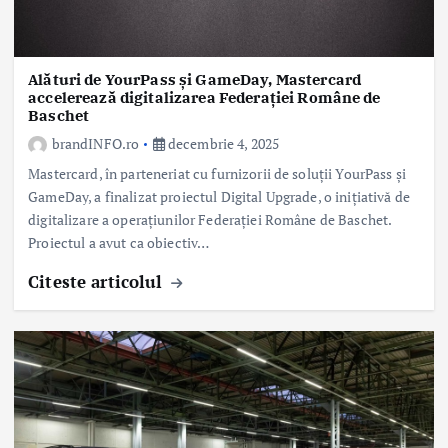
Alături de YourPass și GameDay, Mastercard
accelerează digitalizarea Federației Române de
Baschet
brandINFO.ro
decembrie 4, 2025
Mastercard, în parteneriat cu furnizorii de soluții YourPass și
GameDay, a finalizat proiectul Digital Upgrade, o inițiativă de
digitalizare a operațiunilor Federației Române de Baschet.
Proiectul a avut ca obiectiv…
Citeste articolul