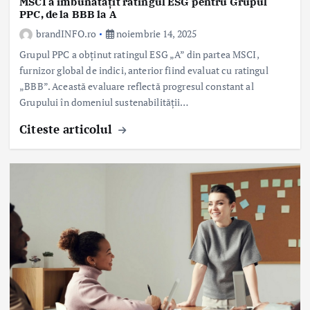
MSCI a îmbunătățit ratingul ESG pentru Grupul
PPC, de la BBB la A
brandINFO.ro
noiembrie 14, 2025
Grupul PPC a obținut ratingul ESG „A” din partea MSCI,
furnizor global de indici, anterior fiind evaluat cu ratingul
„BBB”. Această evaluare reflectă progresul constant al
Grupului în domeniul sustenabilității…
Citeste articolul