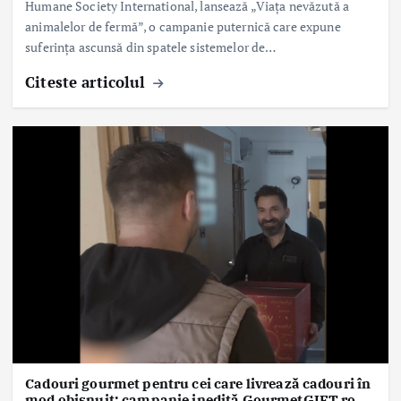
Humane Society International, lansează „Viața nevăzută a
animalelor de fermă”, o campanie puternică care expune
suferința ascunsă din spatele sistemelor de…
Citeste articolul
Cadouri gourmet pentru cei care livrează cadouri în
mod obișnuit: campanie inedită GourmetGIFT.ro