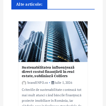
n
Alte articole:
a
r
t
i
c
o
l
Sustenabilitatea influențează
direct costul finanțării în real
estate, subliniază Colliers
e
brandINFO.ro
iulie 5, 2026
Criteriile de sustenabilitate contează tot
mai mult atunci când băncile finanțează
proiecte imobiliare în România, iar
clădirile care îndeplinesc standardele de