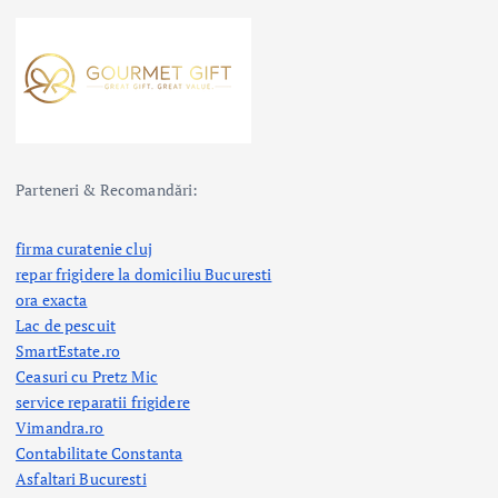
Parteneri & Recomandări:
firma curatenie cluj
repar frigidere la domiciliu Bucuresti
ora exacta
Lac de pescuit
SmartEstate.ro
Ceasuri cu Pretz Mic
service reparatii frigidere
Vimandra.ro
Contabilitate Constanta
Asfaltari Bucuresti