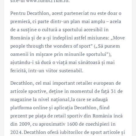
site-ul www.runbi21km.ro.
Pentru Decathlon, acest parteneriat nu este doar o
premieră, ci parte dintr-un plan mai amplu – acela
de a susține o cultură a sportului accesibil în
România și de a-și îndeplini astfel misiunea: „Move
people through the wonders of sport” („Să punem
oamenii în mișcare prin minunile sportului”),
ajutându-i să ducă o viață mai sănătoasă și mai
fericită, într-un viitor sustenabil.
Decathlon, cel mai important retailer european de
articole sportive, deține în momentul de față 31 de
magazine la nivel național,la care se adaugă
platforma online și aplicația Decathlon, fiind
prezent pe piața de retail sportiv din România încă
din 2009, cu aproximativ 1600 de coechipieri în
2024. Decathlon oferă iubitorilor de sport articole și