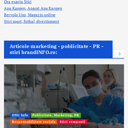
Ora exacta Stiri
Apa Kangen, Aparat Apa Kangen
Bervolo Uno, Magazin online
Stiri sport, fotbal,
divertisment
Articole marketing - publicitate - PR -
stiri brandINFO.ro:
ONG Info
Publicitate, Marketing, PR
Responsabilitate sociala
Stiri companii