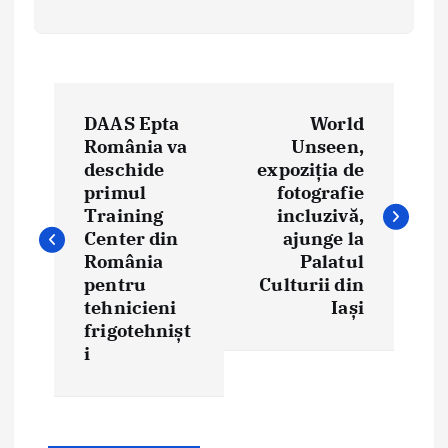
N
DAAS Epta
World
a
România va
Unseen,
deschide
expoziția de
v
primul
fotografie
i
Training
incluzivă,
Center din
ajunge la
g
România
Palatul
pentru
Culturii din
a
tehnicieni
Iași
frigotehnișt
r
i
e
î