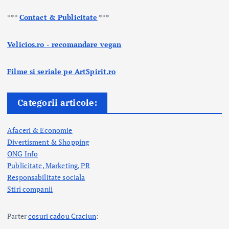
***
Contact & Publicitate
***
Velicios.ro - recomandare vegan
Filme si seriale pe ArtSpirit.ro
Categorii articole:
Afaceri & Economie
Divertisment & Shopping
ONG Info
Publicitate, Marketing, PR
Responsabilitate sociala
Stiri companii
Parter
cosuri cadou Craciun
: