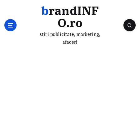
S
brandINF
k
i
O.ro
p
t
stiri publicitate, marketing,
o
afaceri
c
o
n
t
e
n
t