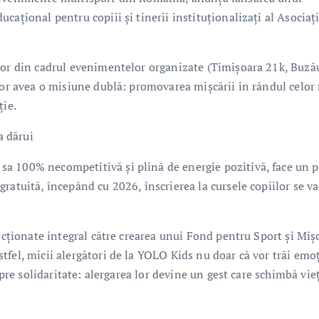
ațional pentru copiii și tinerii instituționalizați al Asociați
ilor din cadrul evenimentelor organizate (Timișoara 21k, Buză
vor avea o misiune dublă: promovarea mișcării în rândul celor 
ție.
a dărui
a 100% necompetitivă și plină de energie pozitivă, face un p
ratuită, începând cu 2026, înscrierea la cursele copiilor se va
ecționate integral către crearea unui Fond pentru Sport și Miș
fel, micii alergători de la YOLO Kids nu doar că vor trăi emo
spre solidaritate: alergarea lor devine un gest care schimbă vieț