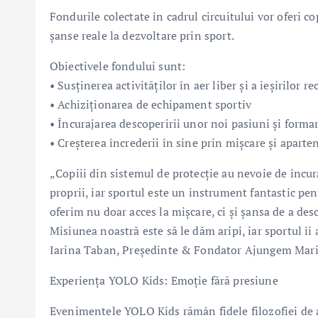
Fondurile colectate în cadrul circuitului vor oferi c
șanse reale la dezvoltare prin sport.
Obiectivele fondului sunt:
• Susținerea activităților în aer liber și a ieșirilor re
• Achiziționarea de echipament sportiv
• Încurajarea descoperirii unor noi pasiuni și forma
• Creșterea încrederii în sine prin mișcare și aparte
„Copiii din sistemul de protecție au nevoie de încura
proprii, iar sportul este un instrument fantastic pen
oferim nu doar acces la mișcare, ci și șansa de a des
Misiunea noastră este să le dăm aripi, iar sportul îi
Iarina Taban, Președinte & Fondator Ajungem Mari
Experiența YOLO Kids: Emoție fără presiune
Evenimentele YOLO Kids rămân fidele filozofiei de a