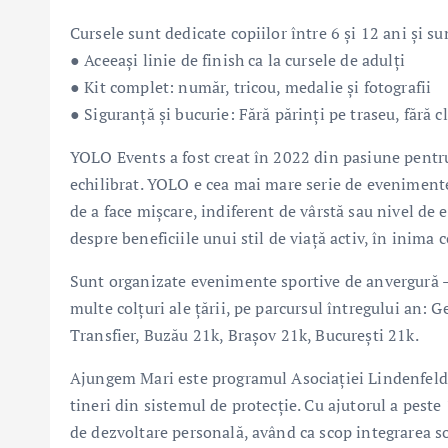
Cursele sunt dedicate copiilor între 6 și 12 ani și s
● Aceeași linie de finish ca la cursele de adulți
● Kit complet: număr, tricou, medalie și fotografii
● Siguranță și bucurie: Fără părinți pe traseu, fără 
YOLO Events a fost creat în 2022 din pasiune pentru
echilibrat. YOLO e cea mai mare serie de eveniment
de a face mișcare, indiferent de vârstă sau nivel de 
despre beneficiile unui stil de viață activ, în inima 
Sunt organizate evenimente sportive de anvergură – 
multe colțuri ale țării, pe parcursul întregului an: 
Transfier, Buzău 21k, Brașov 21k, București 21k.
Ajungem Mari este programul Asociației Lindenfeld, 
tineri din sistemul de protecție. Cu ajutorul a peste 
de dezvoltare personală, având ca scop integrarea soc