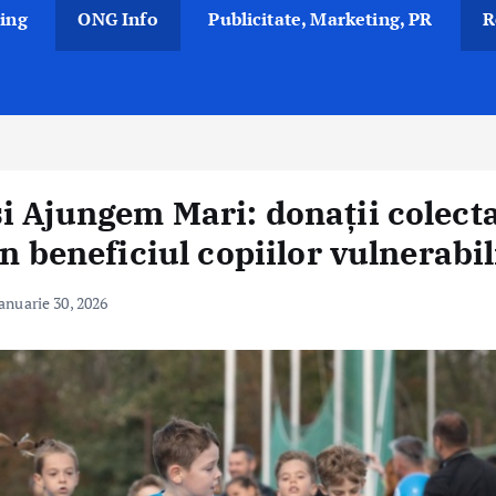
ing
ONG Info
Publicitate, Marketing, PR
R
i Ajungem Mari: donații colect
n beneficiul copiilor vulnerabil
anuarie 30, 2026