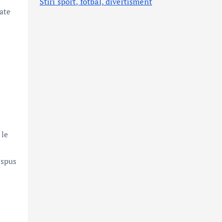
Stiri sport, fotbal,
divertisment
zate
 le
 spus