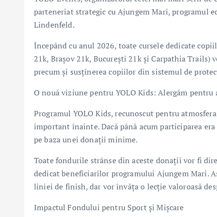
parteneriat strategic cu Ajungem Mari, programul educ
Lindenfeld.
Începând cu anul 2026, toate cursele dedicate copi
21k, Brașov 21k, București 21k și Carpathia Trails) 
precum și susținerea copiilor din sistemul de protec
O nouă viziune pentru YOLO Kids: Alergăm pentru 
Programul YOLO Kids, recunoscut pentru atmosfera s
important înainte. Dacă până acum participarea era g
pe baza unei donații minime.
Toate fondurile strânse din aceste donații vor fi dir
dedicat beneficiarilor programului Ajungem Mari. Ast
liniei de finish, dar vor învăța o lecție valoroasă de
Impactul Fondului pentru Sport și Mișcare