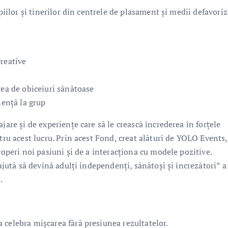
opiilor și tinerilor din centrele de plasament și medii defavori
creative
rea de obiceiuri sănătoase
nență la grup
jare și de experiențe care să le crească încrederea în forțele
tru acest lucru. Prin acest Fond, creat alături de YOLO Events,
coperi noi pasiuni și de a interacționa cu modele pozitive.
 ajută să devină adulți independenți, sănătoși și încrezători” a
.
 celebra mișcarea fără presiunea rezultatelor.