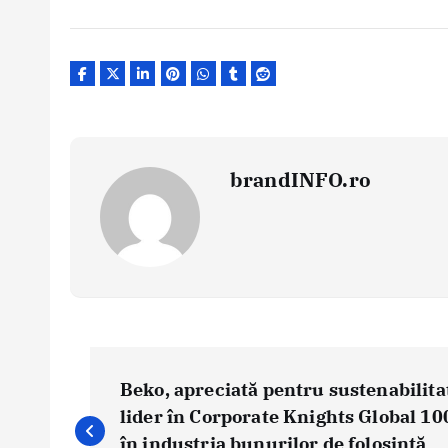
brandINFO.ro
N
a
Beko, apreciată pentru sustenabilita
v
lider în Corporate Knights Global 10
i
în industria bunurilor de folosință