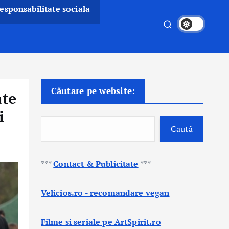
esponsabilitate sociala
Căutare pe website:
ate
i
Caută
***
Contact & Publicitate
***
Velicios.ro - recomandare vegan
Filme si seriale pe ArtSpirit.ro