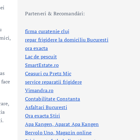
ei
Parteneri & Recomandări:
u
firma curatenie cluj
mici,
repar frigidere la domiciliu Bucuresti
ora exacta
Lac de pescuit
SmartEstate.ro
as
Ceasuri cu Pretz Mic
 face
service reparatii frigidere
Vimandra.ro
Contabilitate Constanta
care,
Asfaltari Bucuresti
ția
Ora exacta Stiri
i.
Apa Kangen, Aparat Apa Kangen
Bervolo Uno, Magazin online