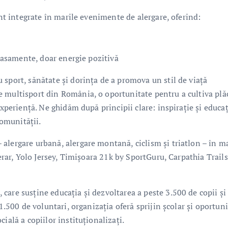
unt integrate în marile evenimente de alergare, oferind:
clasamente, doar energie pozitivă
 sport, sănătate și dorința de a promova un stil de viață
e multisport din România, o oportunitate pentru a cultiva plă
experiență. Ne ghidăm după principii clare: inspirație și educaț
comunității.
alergare urbană, alergare montană, ciclism și triatlon – în m
Gerar, Yolo Jersey, Timișoara 21k by SportGuru, Carpathia Trails
care susține educația și dezvoltarea a peste 3.500 de copii și
1.500 de voluntari, organizația oferă sprijin școlar și oportuni
ială a copiilor instituționalizați.