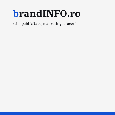
S
brandINFO.ro
k
i
stiri publicitate, marketing, afaceri
p
t
o
c
o
n
t
e
n
t