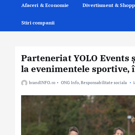
Afaceri & Economie
Divertisment & Shopp
Stiri companii
Parteneriat YOLO Events ș
la evenimentele sportive, î
brandINFO.ro
ONG Info
,
Responsabilitate sociala
i