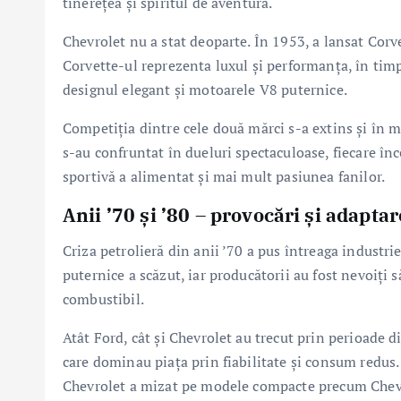
tinerețea și spiritul de aventură.
Chevrolet nu a stat deoparte. În 1953, a lansat Corv
Corvette-ul reprezenta luxul și performanța, în timp
designul elegant și motoarele V8 puternice.
Competiția dintre cele două mărci s-a extins și în 
s-au confruntat în dueluri spectaculoase, fiecare în
sportivă a alimentat și mai mult pasiunea fanilor.
Anii ’70 și ’80 – provocări și adaptar
Criza petrolieră din anii ’70 a pus întreaga industr
puternice a scăzut, iar producătorii au fost nevoiți 
combustibil.
Atât Ford, cât și Chevrolet au trecut prin perioade d
care dominau piața prin fiabilitate și consum redus. 
Chevrolet a mizat pe modele compacte precum Cheve