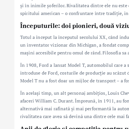
și în inimile șoferilor. Rivalitatea dintre ele nu est
spiritului american – o confruntare între tradiție, in
Începuturile: doi pionieri, două vizi
Totul a început la începutul secolului XX, când indu
un inventator vizionar din Michigan, a fondat com
mașini accesibile pentru omul de rând. Filosofia sa a
În 1908, Ford a lansat Model T, automobilul care a s
introduse de Ford, costurile de producție au scăzut 
Model T nu a fost doar un mijloc de transport – a fos
În același timp, un alt personaj ambițios, Louis Che
afaceri William C. Durant. Împreună, în 1911, au fo
alternativă mai rafinată și mai performantă la autom
rivalitatea care avea să devină una dintre cele mai f
Anii de glorie și competiția pentru p