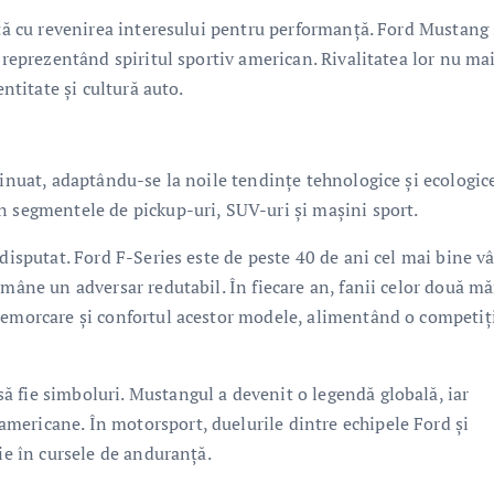
ată cu revenirea interesului pentru performanță. Ford Mustang 
 reprezentând spiritul sportiv american. Rivalitatea lor nu mai
entitate și cultură auto.
tinuat, adaptându-se la noile tendințe tehnologice și ecologice
n segmentele de pickup-uri, SUV-uri și mașini sport.
 disputat. Ford F-Series este de peste 40 de ani cel mai bine v
ămâne un adversar redutabil. În fiecare an, fanii celor două mă
remorcare și confortul acestor modele, alimentând o competiț
 fie simboluri. Mustangul a devenit o legendă globală, iar
mericane. În motorsport, duelurile dintre echipele Ford și
ie în cursele de anduranță.