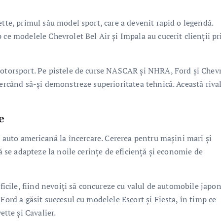
ette, primul său model sport, care a devenit rapid o legendă.
 ce modelele Chevrolet Bel Air și Impala au cucerit clienții pr
motorsport. Pe pistele de curse NASCAR și NHRA, Ford și Chev
cercând să-și demonstreze superioritatea tehnică. Această rival
e
ie auto americană la încercare. Cererea pentru mașini mari și
să se adapteze la noile cerințe de eficiență și economie de
ificile, fiind nevoiți să concureze cu valul de automobile japo
Ford a găsit succesul cu modelele Escort și Fiesta, în timp ce
tte și Cavalier.