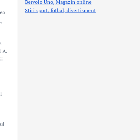
Bervolo Uno, Magazin online
Stiri sport, fotbal,
divertisment
rea
t,
a
l A.
ii
l
ul