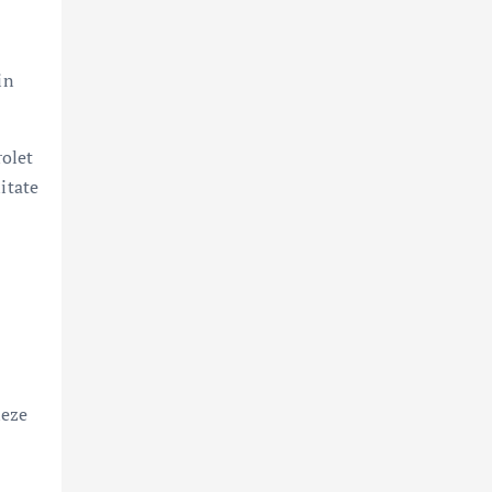
in
rolet
itate
neze