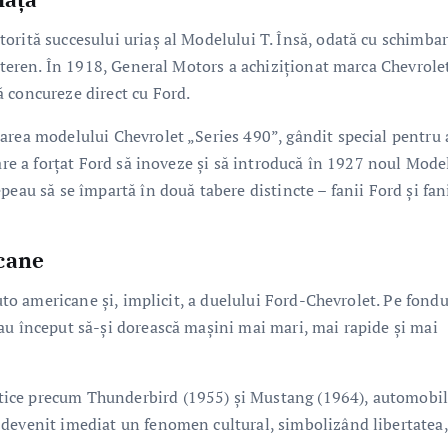
orită succesului uriaș al Modelului T. Însă, odată cu schimba
e teren. În 1918, General Motors a achiziționat marca Chevrole
 concureze direct cu Ford.
area modelului Chevrolet „Series 490”, gândit special pentru 
are a forțat Ford să inoveze și să introducă în 1927 noul Mode
peau să se împartă în două tabere distincte – fanii Ford și fan
cane
auto americane și, implicit, a duelului Ford-Chevrolet. Pe fondu
au început să-și dorească mașini mai mari, mai rapide și mai
ice precum Thunderbird (1955) și Mustang (1964), automobil
 devenit imediat un fenomen cultural, simbolizând libertatea,