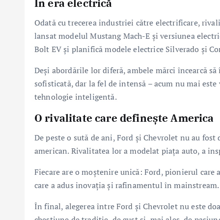
În era electrică
Odată cu trecerea industriei către electrificare, riva
lansat modelul Mustang Mach-E și versiunea electric
Bolt EV și planifică modele electrice Silverado și Co
Deși abordările lor diferă, ambele mărci încearcă să
sofisticată, dar la fel de intensă – acum nu mai este
tehnologie inteligentă.
O rivalitate care definește America
De peste o sută de ani, Ford și Chevrolet nu au fost 
american. Rivalitatea lor a modelat piața auto, a ins
Fiecare are o moștenire unică: Ford, pionierul care a
care a adus inovația și rafinamentul în mainstream.
În final, alegerea între Ford și Chevrolet nu este doa
chestiune de tradiție, de gust și, mai ales, de pasiu