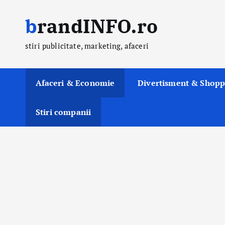
S
brandINFO.ro
k
i
stiri publicitate, marketing, afaceri
p
t
o
Afaceri & Economie
Divertisment & Shopp
c
o
Stiri companii
n
t
e
n
t