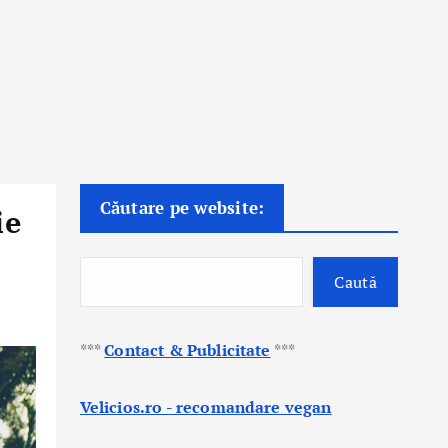
Căutare pe website:
ie
Caută
***
Contact & Publicitate
***
Velicios.ro - recomandare vegan