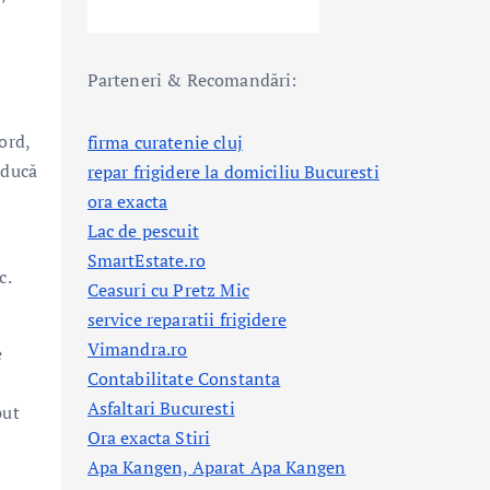
Parteneri & Recomandări:
ord,
firma curatenie cluj
oducă
repar frigidere la domiciliu Bucuresti
ora exacta
Lac de pescuit
SmartEstate.ro
c.
Ceasuri cu Pretz Mic
service reparatii frigidere
Vimandra.ro
e
Contabilitate Constanta
Asfaltari Bucuresti
put
Ora exacta Stiri
Apa Kangen, Aparat Apa Kangen