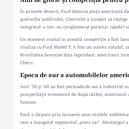
În primele decenii, Ford domina piața americană dat
gusturilor publicului, Chevrolet a început să câștig
integrând-o într-un conglomerat puternic capabil să
Un moment crucial în această competiție a fost lans
rivaliza cu Ford Model T. A fost un succes notabil, c
Rivalitatea devenise deja legendară: americanii înce
Chevy.
Epoca de aur a automobilelor ameri
Anii ’50 și ’60 au fost perioada de aur a industriei 
prosperității economice de după război, americanii 
luxoase.
Ford a răspuns prin lansarea unor modele emblemat
care a inaugurat segmentul „pony car”. Mustangul a