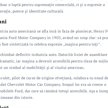
e doar o luptă pentru supremație comercială, ci și o expresie a
ovație, putere și identitate culturală.
uni
stria auto americană se afla încă în faza de pionierat. Henry F
pania Ford Motor Company în 1903, având un scop clar: să pr
 fost sintetizată în celebra expresie „mașina pentru toți”.
chimbat definitiv industria auto. Datorită liniei de asamblare
dramatic, iar mașina a devenit accesibilă pentru clasa de mijlo
t un simbol al mobilității și al visului american.
vrolet, pilot de curse de origine elvețiană, colabora cu omul d
ndat Chevrolet Motor Car Company. Scopul lor era să creeze o
obilele Ford, dar care să rămână totuși accesibilă. Așa a înce
aimoase din istorie.
iață