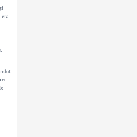
și
 era
.
ândut
rci
ie