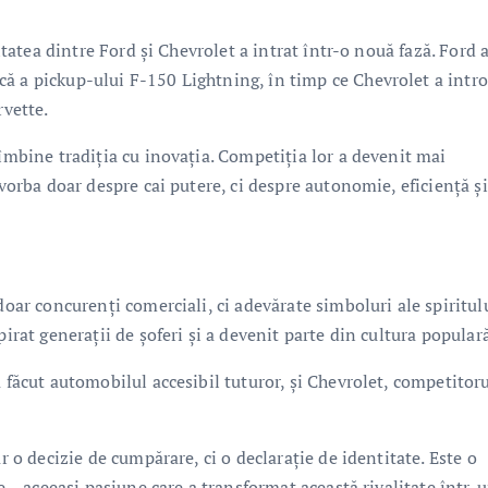
litatea dintre Ford și Chevrolet a intrat într-o nouă fază. Ford 
ă a pickup-ului F-150 Lightning, în timp ce Chevrolet a intr
rvette.
 îmbine tradiția cu inovația. Competiția lor a devenit mai
 vorba doar despre cai putere, ci despre autonomie, eficiență și
doar concurenți comerciali, ci adevărate simboluri ale spiritul
pirat generații de șoferi și a devenit parte din cultura popular
 făcut automobilul accesibil tuturor, și Chevrolet, competitor
r o decizie de cumpărare, ci o declarație de identitate. Este o
ne – aceeași pasiune care a transformat această rivalitate într-