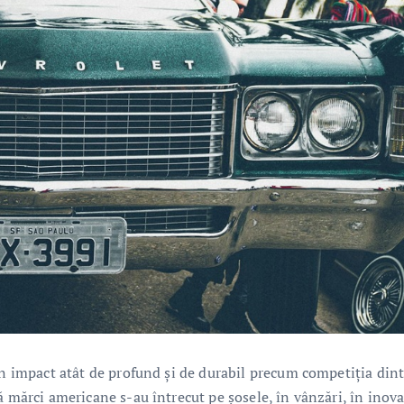
un impact atât de profund și de durabil precum competiția din
ă mărci americane s-au întrecut pe șosele, în vânzări, în inova