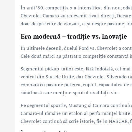
În anii ’80, competiția s-a intensificat din nou, od
Chevrolet Camaro au redevenit rivali direcți, fiecare
doar despre cifre de vânzări, ci și despre pasiune, id
Era modernă – tradiție vs. inovație
În ultimele decenii, duelul Ford vs. Chevrolet a con
Cele două mărci au păstrat o competiție constantă î
Segmentul pickup-urilor este, fără îndoială, cel mai
vehicul din Statele Unite, dar Chevrolet Silverado r
compară cu pasiune puterea, cuplul, capacitatea de 
sănătoasă care menține spiritul rivalității viu.
Pe segmentul sportiv, Mustang și Camaro continuă să
Camaro-ul rămâne un etalon al performanței brute a
Chevrolet continuă să scrie istorie, fie în NASCAR, f