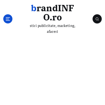
S
brandINF
k
i
O.ro
p
t
stiri publicitate, marketing,
o
afaceri
c
o
n
t
e
n
t