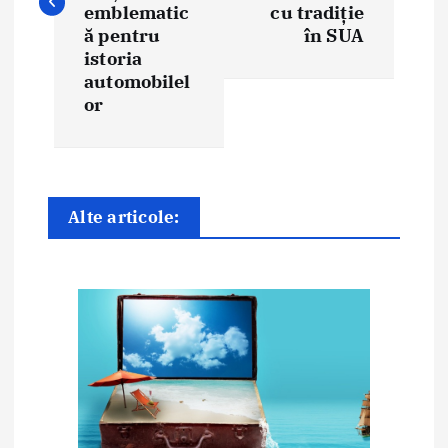
emblematic
cu tradiție
g
ă pentru
în SUA
istoria
a
automobilel
or
r
e
î
Alte articole:
n
a
r
t
i
c