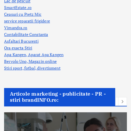
Lac de pescuit
SmartEstate.ro
Ceasuri cu Pretz Mic
service reparatii frigidere
Vimandra.ro
Contabilitate Constanta
Asfaltari Bucuresti
Ora exacta Stiri
Apa Kangen, Aparat Apa Kangen
Bervolo Uno, Magazin online
Stiri sport, fotbal,
divertisment
Articole marketing - publicitate - PR -
stiri brandINFO.ro: