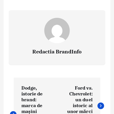
Redactia BrandInfo
N
Dodge,
Ford vs.
a
istorie de
Chevrolet:
brand:
un duel
v
marca de
istoric al
i
mașini
unor mărci