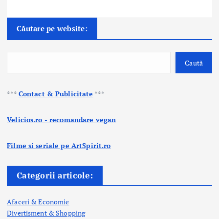
Căutare pe website:
Caută
***
Contact & Publicitate
***
Velicios.ro - recomandare vegan
Filme si seriale pe ArtSpirit.ro
Categorii articole:
Afaceri & Economie
Divertisment & Shopping