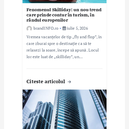
o
Fenomenul Skilliday: un nou trend
care prinde contur în turism, în
l
rândul europenilor
e
brandINFO.ro
iulie 5, 2026
Vremea vacanțelor de tip „fly and flop”, în
care zburai spre o destinație ca să te
relaxezi la soare, începe să apună . Locul
lor este luat de „skilliday”, un…
Citeste articolul