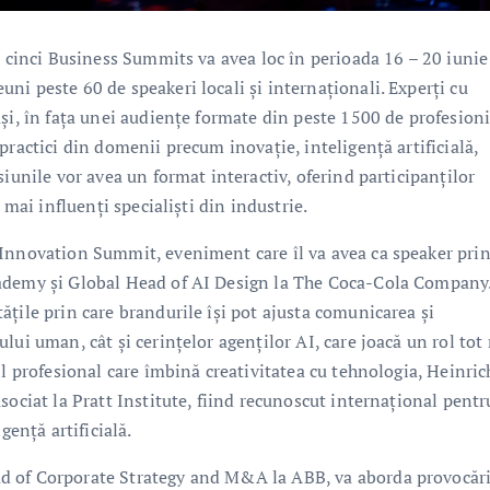
r cinci Business Summits va avea loc în perioada 16 – 20 iunie
i peste 60 de speakeri locali și internaționali. Experți cu
și, în fața unei audiențe formate din peste 1500 de profesioni
practici din domenii precum inovație, inteligență artificială,
iunile vor avea un format interactiv, oferind participanților
 mai influenți specialiști din industrie.
 Innovation Summit, eveniment care îl va avea ca speaker prin
cademy și Global Head of AI Design la The Coca-Cola Company.
țile prin care brandurile își pot ajusta comunicarea și
lui uman, cât și cerințelor agenților AI, care joacă un rol tot
il profesional care îmbină creativitatea cu tehnologia, Heinric
sociat la Pratt Institute, fiind recunoscut internațional pentr
gență artificială.
d of Corporate Strategy and M&A la ABB, va aborda provocări