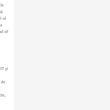
ile
uă
I-ul
la
ad of
IT și
 de
i
cle,