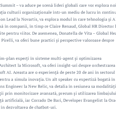
ummit – va aduce pe scenă lideri globali care vor explora no
luția culturii organizaționale într-un mediu de lucru în contin
n Lead la Novartis, va explora modul în care tehnologia și A
nă în companii, în timp ce Claire Renaud, Global HR Director 
vite pentru viitor. De asemenea, Donatella de Vita – Global He
relli, va oferi bune practici și perspective valoroase despre
im-plan experți în sisteme multi-agent și optimizarea
rchitect la Microsoft, va oferi insight-uri despre orchestrarea
ft AI. Aceasta are o experiență de peste 20 de ani în sectorul 
entru a simula inovația. Un alt speaker cu expertiză bogată în
s Engineer la New Relic, va detalia în sesiunea sa modalități
ii prin monitorizare avansată, precum și utilizarea limbajulu
ă artificială, iar Corrado De Bari, Developer Evangelist la Ora
 în dezvoltarea de chatbot-uri.