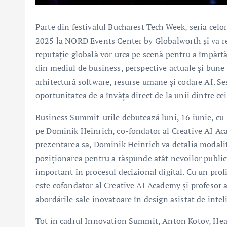
Parte din festivalul Bucharest Tech Week, seria celo
2025 la NORD Events Center by Globalworth și va reun
reputație globală vor urca pe scenă pentru a împărtă
din mediul de business, perspective actuale și bune 
arhitectură software, resurse umane și codare AI. Ses
oportunitatea de a învăța direct de la unii dintre cei
Business Summit-urile debutează luni, 16 iunie, cu
pe Dominik Heinrich, co-fondator al Creative AI A
prezentarea sa, Dominik Heinrich va detalia modalită
poziționarea pentru a răspunde atât nevoilor publicu
important în procesul decizional digital. Cu un prof
este cofondator al Creative AI Academy și profesor a
abordările sale inovatoare în design asistat de inteli
Tot în cadrul Innovation Summit, Anton Kotov, Hea