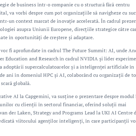
egie de business într-o companie cu o structură fără centru
tal, va vorbi despre cum pot organizațiile să navigheze cu suc
ntr-un context marcat de inovație accelerată. În cadrul prezen
ologiei asupra Uniunii Europene, direcțiile strategice către ca
ate în oportunități de creștere și adaptare.
ă vor fi aprofundate în cadrul The Future Summit: AI, unde An
r Education and Research în cadrul NVIDIA și lider experim
adoptării supercalculatoarelor și a inteligenței artificiale în
 de ani în domeniul HPC și AI, colaborând cu organizații de t
scară globală.
ative AI la Capgemini, va susține o prezentare despre modul 
nilor cu clienții în sectorul financiar, oferind soluții mai
re van der Laken, Strategy and Programs Lead la UKI AI Centre 
dicată viitorului agenților inteligenți, în care participanții vo