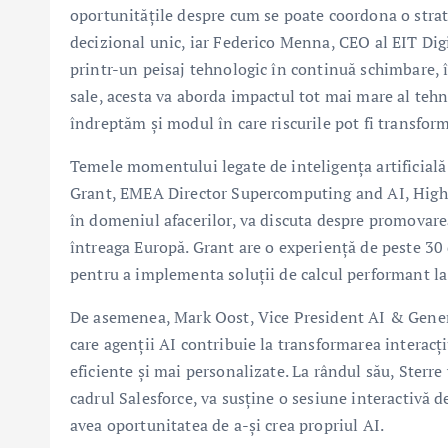
oportunitățile despre cum se poate coordona o strat
decizional unic, iar Federico Menna, CEO al EIT Digi
printr-un peisaj tehnologic în continuă schimbare, î
sale, acesta va aborda impactul tot mai mare al tehn
îndreptăm și modul în care riscurile pot fi transform
Temele momentului legate de inteligența artificial
Grant, EMEA Director Supercomputing and AI, Highe
în domeniul afacerilor, va discuta despre promovarea 
întreaga Europă. Grant are o experiență de peste 30
pentru a implementa soluții de calcul performant la 
De asemenea, Mark Oost, Vice President AI & Gener
care agenții AI contribuie la transformarea interacțiu
eficiente și mai personalizate. La rândul său, Ster
cadrul Salesforce, va susține o sesiune interactivă de
avea oportunitatea de a-și crea propriul AI.