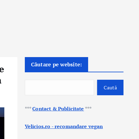
Căutare pe website:
e
h
Caută
***
Contact & Publicitate
***
Velicios.ro - recomandare vegan