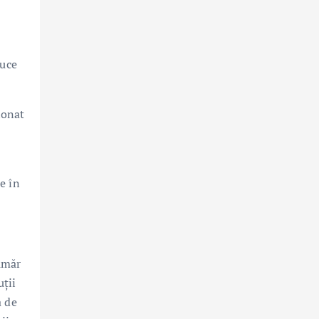
duce
ionat
e în
umăr
uții
a de