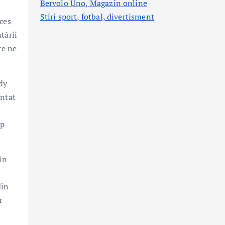
Bervolo Uno, Magazin online
Stiri sport, fotbal,
divertisment
ces
tării
re ne
dy
entat
op
în
din
r