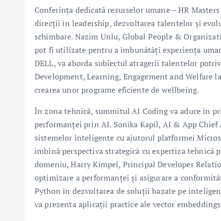
Conferința dedicată resurselor umane – HR Masters S
direcții în leadership, dezvoltarea talentelor și evo
schimbare. Nazim Unlu, Global People & Organizatio
pot fi utilizate pentru a îmbunătăți experiența uma
DELL, va aborda subiectul atragerii talentelor potri
Development, Learning, Engagement and Welfare la Pi
crearea unor programe eficiente de wellbeing.
În zona tehnică, summitul AI Coding va aduce în pr
performanței prin AI. Sonika Kapil, AI & App Chief A
sistemelor inteligente cu ajutorul platformei Microso
îmbină perspectiva strategică cu expertiza tehnică p
domeniu, Harry Kimpel, Principal Developer Relation
optimizare a performanței și asigurare a conformităț
Python în dezvoltarea de soluții bazate pe inteligenț
va prezenta aplicații practice ale vector embeddings