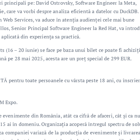
ri principali pe: David Ostrovsky, Software Engineer la Meta,
ie, care va vorbi despre analiza eficientă a datelor cu DuckDB.
Web Services, va aduce în atenția audienței cele mai bune
ellos, Senior Principal Software Engineer la Red Hat, va intro
 aplicată din experiența sa practică.
s (16 – 20 iunie) se face pe baza unui bilet ce poate fi achiziț
ă pe 28 mai 2025, acesta are un preț special de 299 EUR.
TĂ pentru toate persoanele cu vârsta peste 18 ani, cu înscrier
UM Expo.
evenimente din România, atât ca cifră de afaceri, cât și ca n
15 ai în domeniu. Organizația acoperă întregul spectru de sol
za companiei variază de la producția de evenimente și livrare