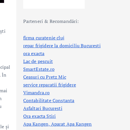
Parteneri & Recomandări:
ști
firma curatenie cluj
repar frigidere la domiciliu Bucuresti
ora exacta
Lac de pescuit
cipal
SmartEstate.ro
 În
Ceasuri cu Pretz Mic
service reparatii frigidere
 mai
Vimandra.ro
h
Contabilitate Constanta
u
Asfaltari Bucuresti
Ora exacta Stiri
Apa Kangen, Aparat Apa Kangen
le și