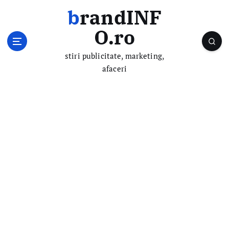
S
brandINF
k
i
O.ro
p
t
stiri publicitate, marketing,
o
afaceri
c
o
n
t
e
n
t