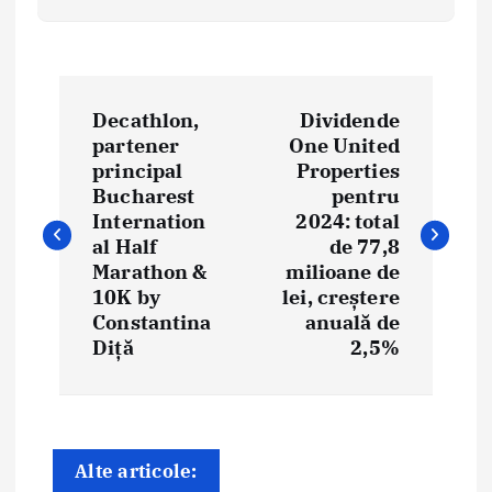
N
Decathlon,
Dividende
a
partener
One United
principal
Properties
v
Bucharest
pentru
i
Internation
2024: total
al Half
de 77,8
g
Marathon &
milioane de
10K by
lei, creștere
a
Constantina
anuală de
Diță
2,5%
r
e
î
Alte articole: