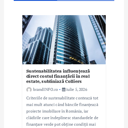
n
a
r
t
i
c
o
Sustenabilitatea influențează
direct costul finanțării în real
l
estate, subliniază Colliers
e
brandINFO.ro
iulie 5, 2026
Criteriile de sustenabilitate contează tot
mai mult atunci când băncile finanțează
proiecte imobiliare în România, iar
clădirile care îndeplinesc standardele de
finanțare verde pot obține condiții mai