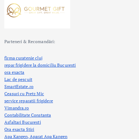
Parteneri & Recomandări:
firma curatenie cluj
repar frigidere la domiciliu Bucuresti
ora exacta
Lac de pescuit
SmartEstate.ro
Ceasuri cu Pretz Mic
service reparatii frigidere
Vimandra.ro
Contabilitate Constanta
Asfaltari Bucuresti
Ora exacta Stiri
Apa Kangen, Aparat Apa Kangen