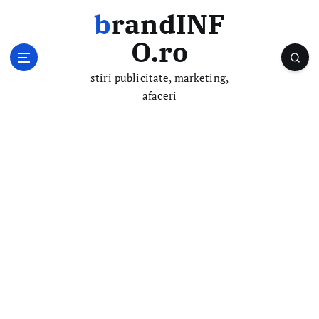
S
brandINF
k
i
O.ro
p
t
stiri publicitate, marketing,
o
afaceri
c
o
n
t
e
n
t