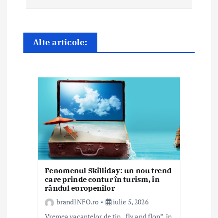
r
e
î
Alte articole:
n
a
r
t
i
c
Fenomenul Skilliday: un nou trend
o
care prinde contur în turism, în
rândul europenilor
l
brandINFO.ro
iulie 5, 2026
Vremea vacanțelor de tip „fly and flop”, în