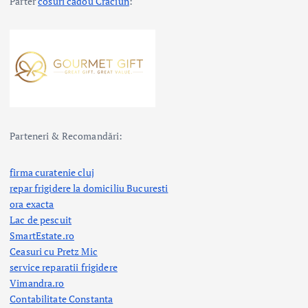
Parter
cosuri cadou Craciun
:
Parteneri & Recomandări:
firma curatenie cluj
repar frigidere la domiciliu Bucuresti
ora exacta
Lac de pescuit
SmartEstate.ro
Ceasuri cu Pretz Mic
service reparatii frigidere
Vimandra.ro
Contabilitate Constanta