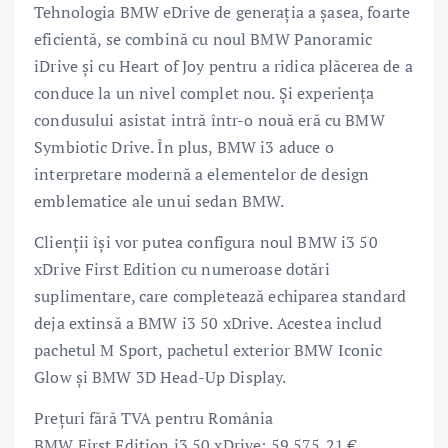
Tehnologia BMW eDrive de generația a șasea, foarte
eficientă, se combină cu noul BMW Panoramic
iDrive și cu Heart of Joy pentru a ridica plăcerea de a
conduce la un nivel complet nou. Și experiența
condusului asistat intră într-o nouă eră cu BMW
Symbiotic Drive. În plus, BMW i3 aduce o
interpretare modernă a elementelor de design
emblematice ale unui sedan BMW.
Clienţii își vor putea configura noul BMW i3 50
xDrive First Edition cu numeroase dotări
suplimentare, care completează echiparea standard
deja extinsă a BMW i3 50 xDrive. Acestea includ
pachetul M Sport, pachetul exterior BMW Iconic
Glow și BMW 3D Head-Up Display.
Preţuri fără TVA pentru România
BMW First Edition i3 50 xDrive: 59.575,21 €