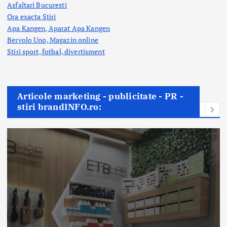
Asfaltari Bucuresti
Ora exacta Stiri
Apa Kangen, Aparat Apa Kangen
Bervolo Uno, Magazin online
Stiri sport, fotbal,
divertisment
Articole marketing - publicitate - PR -
stiri brandINFO.ro: