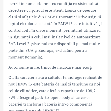
benzii în zone urbane – cu condiția ca sistemul să
detecteze că şoferul este atent. Logica de operare
clară și afișajele din BMW Panoramic iDrive asigură
faptul că rularea asistată în BMW i3 este intuitivă și
controlabilă în orice moment, permițând utilizarea
în siguranță a celui mai înalt nivel de automatizare
SAE Level 2 (sistemul este disponibil pe mai multe
pieţe din SUA şi Euoropa, excluzând pentru
moment România).
Autonomie mare, timpi de încărcare mai scurți
O altă caracteristică a saltului tehnologic realizat de
noul BMW i3 este bateria de înaltă tensiune cu noi
celule cilindrice, care oferă o capacitate de 108,7
kWh. Designul pack-to-open-body al carcasei
bateriei transformă bateria într-o componentă
structurală a noului BMW i3.