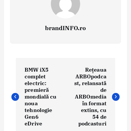
brandINFO.ro
N
BMW iX5
Rețeaua
a
complet
ARBOpodca
electric:
st, relansată
v
premieră
de
i
mondială cu
ARBOmedia
noua
în format
g
tehnologie
extins, cu
Gen6
54 de
a
eDrive
podcasturi