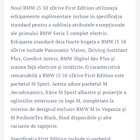
Noul BMW i3 50 xDrive First Edition utilizează
echipamente suplimentare incluse în specificația
standard pentru a sublinia atributele excepționale
ale primului BMW Seria 3 complet electric.
Echiparea standard deja foarte bogată a BMW i3 50
xDrive include Panoramic Vision, Driving Assistant
Plus, Comfort Access, BMW Digital Key Plus și
scaune față electrice și încălzite. O caracteristică
remarcabilă a BMW i3 50 xDrive First Edition este
pachetul M Sport. Acesta aduce pachetul M
Aerodynamics, frâne M Sport albastre și proiecție a
oglinzilor exterioare cu logo M, completate la
interior de designul exclusiv BMW M în Veganza și
M PerformTex Black, fiind disponibile și alte
variante de tapițerie.
Specificația First Edition include și pachetul