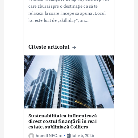
e
care zburai spre o destinație ca să te
relaxezi la soare, începe să apună . Locul
lor este luat de „skilliday”, un…
Citeste articolul
Sustenabilitatea influențează
direct costul finanțării în real
estate, subliniază Colliers
brandINFO.ro
iulie 5, 2026