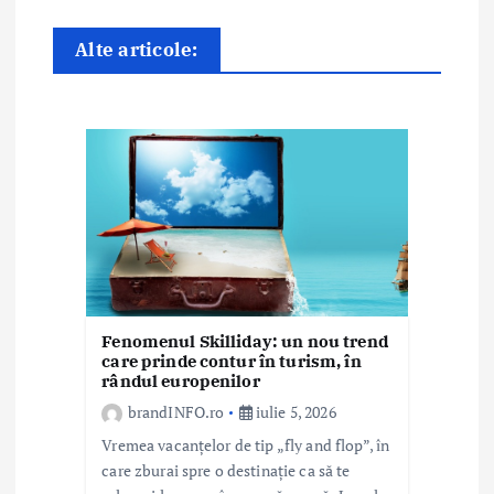
r
e
Alte articole:
î
n
a
r
t
i
Fenomenul Skilliday: un nou trend
c
care prinde contur în turism, în
rândul europenilor
o
brandINFO.ro
iulie 5, 2026
l
Vremea vacanțelor de tip „fly and flop”, în
care zburai spre o destinație ca să te