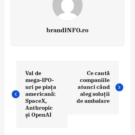
brandINFO.ro
N
Val de
Ce caută
a
mega-IPO-
companiile
uri pe piața
atunci când
v
americană:
aleg soluții
i
SpaceX,
de ambalare
Anthropic
g
și OpenAI
a