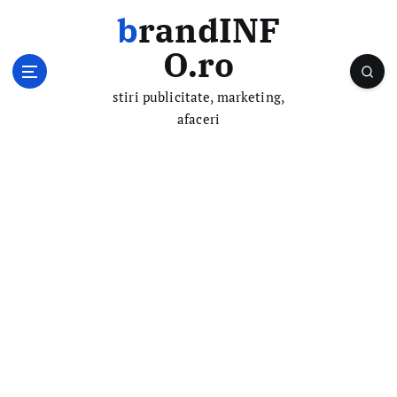
S
brandINF
k
i
O.ro
p
t
stiri publicitate, marketing,
o
afaceri
c
o
n
t
e
n
t