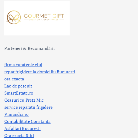
Parteneri & Recomandări:
firma curatenie cluj
repar frigidere la domiciliu Bucuresti
ora exacta
Lac de pescuit
SmartEstate.ro
Ceasuri cu Pretz Mic
service reparatii frigidere
Vimandra.ro
Contabilitate Constanta
Asfaltari Bucuresti
Ora exacta Stiri