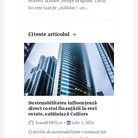
e
relaxezi la soare, începe să apună . Locul
lor este luat de „skilliday”, un…
Citeste articolul
Sustenabilitatea influențează
direct costul finanțării în real
estate, subliniază Colliers
brandINFO.ro
iulie 5, 2026
Criteriile de sustenabilitate contează tot