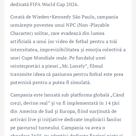
dedicată FIFA World Cup 2026.
Creată de Wieden+Kennedy São Paulo, campania
urmărește povestea unui NPC (Non-Playable
Character) solitar, care evadează din lumea
artificială a unui joc video de fotbal pentru a trăi
intensitatea, imprevizibilitatea și emoția colectivă a
unei Cupe Mondiale reale. Pe fundalul unei
reinterpretări a piesei „Mr. Lonely”, filmul
transmite ideea că pasiunea pentru fotbal este prea
puternică pentru a putea fi simulată.
Campania este lansată sub platforma globală „Când
crezi, devine real” și va fi implementată în 14 țări
din America de Sud și Europa, fiind susținută de
activări live și inițiative dedicate implicării fanilor
pe parcursul turneului. Campania va avea o
abordare 360°, cu adaptări dedicate fiecărei piețe și