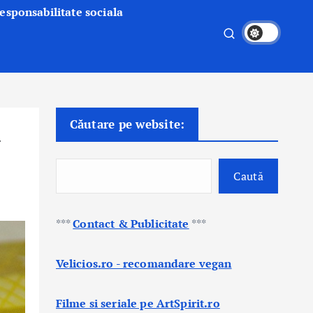
esponsabilitate sociala
Căutare pe website:
l
Caută
***
Contact & Publicitate
***
Velicios.ro - recomandare vegan
Filme si seriale pe ArtSpirit.ro