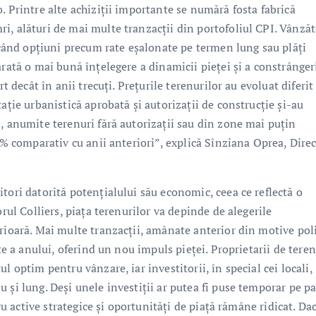
. Printre alte achiziții importante se numără fosta fabrică
i, alături de mai multe tranzacții din portofoliul CPI. Vânzăt
ducând opțiuni precum rate eșalonate pe termen lung sau plăți
arată o mai bună înțelegere a dinamicii pieței și a constrânger
t decât în anii trecuți. Prețurile terenurilor au evoluat diferit
ație urbanistică aprobată și autorizații de construcție și-au
, anumite terenuri fără autorizații sau din zone mai puțin
0% comparativ cu anii anteriori”, explică Sînziana Oprea, Dire
tori datorită potențialului său economic, ceea ce reflectă o
orul Colliers, piața terenurilor va depinde de alegerile
rioară. Mai multe tranzacții, amânate anterior din motive poli
te a anului, oferind un nou impuls pieței. Proprietarii de teren
l optim pentru vânzare, iar investitorii, în special cei locali,
 și lung. Deși unele investiții ar putea fi puse temporar pe p
tru active strategice și oportunități de piață rămâne ridicat. Da