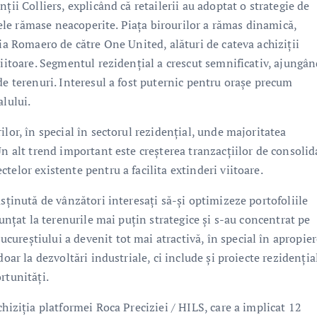
ții Colliers, explicând că retailerii au adoptat o strategie de
le rămase neacoperite. Piața birourilor a rămas dinamică,
ția Romaero de către One United, alături de cateva achiziții
viitoare. Segmentul rezidențial a crescut semnificativ, ajungân
de terenuri. Interesul a fost puternic pentru orașe precum
alului.
lor, în special în sectorul rezidențial, unde majoritatea
Un alt trend important este creșterea tranzacțiilor de consolid
telor existente pentru a facilita extinderi viitoare.
usținută de vânzători interesați să-și optimizeze portofoliile
nunțat la terenurile mai puțin strategice și s-au concentrat pe
ureștiului a devenit tot mai atractivă, în special în apropie
oar la dezvoltări industriale, ci include și proiecte rezidențial
rtunități.
hiziția platformei Roca Preciziei / HILS, care a implicat 12