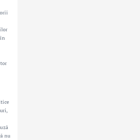
orii
ilor
 în
ctor
tice
uri,
auză
că nu