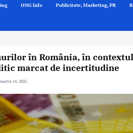
ing
ONG Info
Publicitate, Marketing, PR
R
urilor în România, în contextu
itic marcat de incertitudine
martie 14, 2025