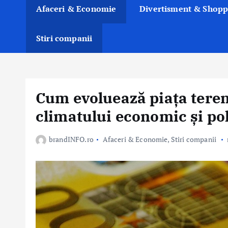
Afaceri & Economie
Divertisment & Shopp
Stiri companii
Cum evoluează piața teren
climatului economic și pol
brandINFO.ro
Afaceri & Economie
,
Stiri companii