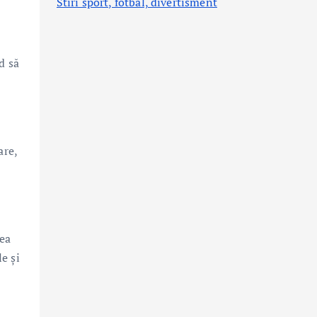
Stiri sport, fotbal,
divertisment
d să
are,
rea
e și