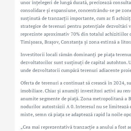
unor înțelegeri de lungă durată, precizează consultan
consolidare și expansiune, concentrându-se pe zone
susținută de tranzacții importante, cum ar fi achizi
strategice de terenuri pentru potențiale dezvoltări 
reprezinte aproximativ 70% din totalul achizitiilor 
Timișoara, Brașov, Constanța și zona extinsă a litor
Investitorii locali rămân dominanți pe piața terenuri
dezvoltatorilor sunt susținuți de capital autohton. 
unde dezvoltatorii cumpără terenuri adiacente proiec
Oferta de terenuri a continuat să crească în 2024, s
imobiliare. Chiar și anumiți investitori activi au re
anumite segmente de piață. Zona metropolitană a Buc
nodurilor autostrăzii A 0. Interesul nu se limitează d
mixte, semn că piața se adaptează rapid la noile opo
„Cea mai reprezentativă tranzacție a anului a fost ac