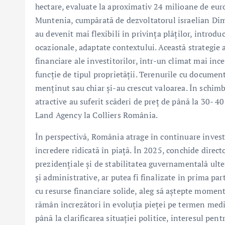
hectare, evaluate la aproximativ 24 milioane de euro
Muntenia, cumpărată de dezvoltatorul israelian Dimr
au devenit mai flexibili în privința plăților, intro
ocazionale, adaptate contextului. Această strategie 
financiare ale investitorilor, într-un climat mai incer
funcție de tipul proprietății. Terenurile cu document
menținut sau chiar și-au crescut valoarea. În schimb
atractive au suferit scăderi de preț de până la 30- 4
Land Agency la Colliers România.
În perspectivă, România atrage în continuare investi
încredere ridicată în piață. În 2025, conchide direct
prezidențiale și de stabilitatea guvernamentală ulte
și administrative, ar putea fi finalizate în prima par
cu resurse financiare solide, aleg să aștepte momentu
rămân încrezători în evoluția pieței pe termen mediu
până la clarificarea situației politice, interesul pen