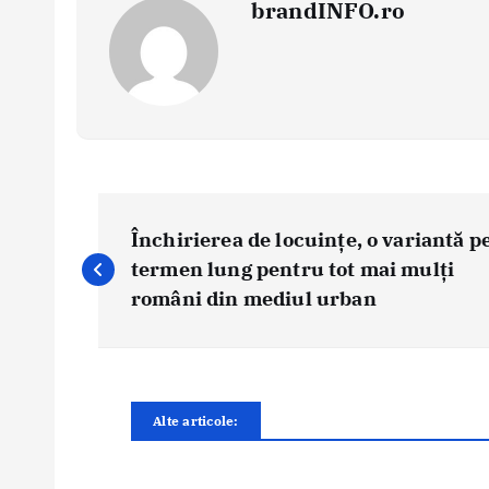
brandINFO.ro
N
a
Închirierea de locuințe, o variantă p
v
termen lung pentru tot mai mulți
i
români din mediul urban
g
a
r
e
Alte articole:
î
n