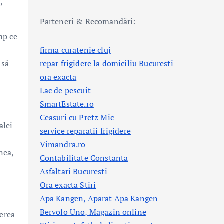
,
Parteneri & Recomandări:
mp ce
firma curatenie cluj
repar frigidere la domiciliu Bucuresti
 să
ora exacta
Lac de pescuit
SmartEstate.ro
Ceasuri cu Pretz Mic
alei
service reparatii frigidere
Vimandra.ro
nea,
Contabilitate Constanta
Asfaltari Bucuresti
Ora exacta Stiri
Apa Kangen, Aparat Apa Kangen
Bervolo Uno, Magazin online
derea