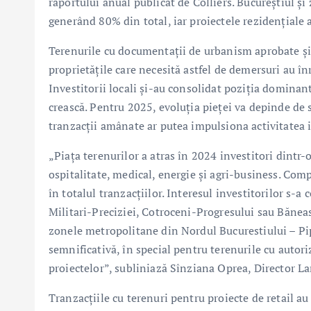
raportului anual publicat de Colliers. Bucureștiul și
generând 80% din total, iar proiectele rezidențiale 
Terenurile cu documentații de urbanism aprobate și-
proprietățile care necesită astfel de demersuri au în
Investitorii locali și-au consolidat poziția dominant
crească. Pentru 2025, evoluția pieței va depinde de 
tranzacții amânate ar putea impulsiona activitatea i
„Piața terenurilor a atras în 2024 investitori dintr-o
ospitalitate, medical, energie și agri-business. Comp
în totalul tranzacțiilor. Interesul investitorilor s-
Militari-Preciziei, Cotroceni-Progresului sau Bănea
zonele metropolitane din Nordul Bucurestiului – Pipe
semnificativă, în special pentru terenurile cu autor
proiectelor”, subliniază Sînziana Oprea, Director L
Tranzacțiile cu terenuri pentru proiecte de retail a