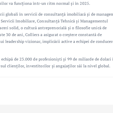
rilor va funcționa într-un ritm normal și în 2025.
rii globali în servicii de consultanță imobiliară și de manag
 – Servicii Imobiliare, Consultanță Tehnică și Managementul
ceri solid, o cultură antreprenorială și o filosofie unică de
ste 30 de ani, Colliers a asigurat o creștere constantă de
i leadership vizionar, implicării active a echipei de conducer
 echipă de 23.000 de profesioniști și 99 de miliarde de dolari 
ul clienților, investitorilor și angajaților săi la nivel global.