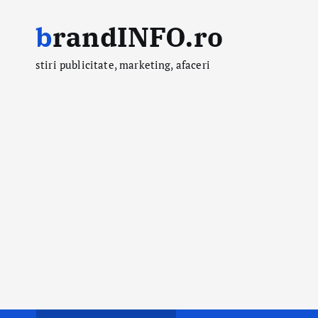
S
brandINFO.ro
k
i
stiri publicitate, marketing, afaceri
p
t
o
c
o
n
t
e
n
t