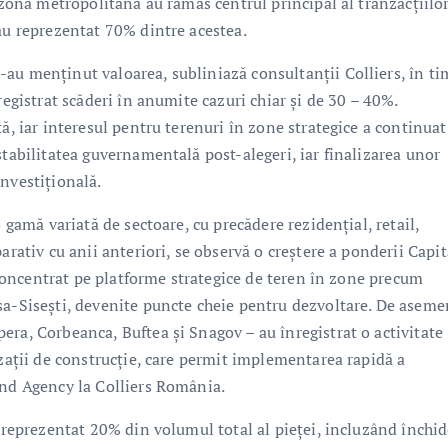
 zona metropolitană au rămas centrul principal al tranzacțiilor
au reprezentat 70% dintre acestea.
au menținut valoarea, subliniază consultanții Colliers, în ti
registrat scăderi în anumite cazuri chiar și de 30 – 40%.
ă, iar interesul pentru terenuri în zone strategice a continuat
stabilitatea guvernamentală post-alegeri, iar finalizarea unor
nvestițională.
 gamă variată de sectoare, cu precădere rezidențial, retail,
arativ cu anii anteriori, se observă o creștere a ponderii Capit
a concentrat pe platforme strategice de teren în zone precum
sa-Sisești, devenite puncte cheie pentru dezvoltare. De aseme
ra, Corbeanca, Buftea și Snagov – au înregistrat o activitate
izații de construcție, care permit implementarea rapidă a
and Agency la Colliers România.
u reprezentat 20% din volumul total al pieței, incluzând închi