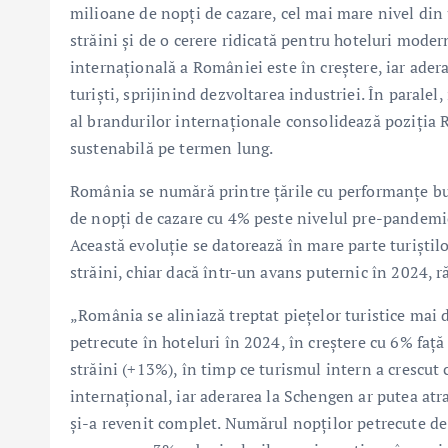
milioane de nopți de cazare, cel mai mare nivel din 
străini și de o cerere ridicată pentru hoteluri modern
internațională a României este în creștere, iar ade
turiști, sprijinind dezvoltarea industriei. În paralel
al brandurilor internaționale consolidează poziția R
sustenabilă pe termen lung.
România se numără printre țările cu performanțe bun
de nopți de cazare cu 4% peste nivelul pre-pandemic
Această evoluție se datorează în mare parte turiștil
străini, chiar dacă într-un avans puternic în 2024, 
„România se aliniază treptat piețelor turistice mai
petrecute în hoteluri în 2024, în creștere cu 6% față
străini (+13%), în timp ce turismul intern a crescut
internațional, iar aderarea la Schengen ar putea atr
și-a revenit complet. Numărul nopților petrecute de