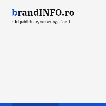
S
brandINFO.ro
k
i
stiri publicitate, marketing, afaceri
p
t
o
c
o
n
t
e
n
t