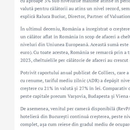
cu aproape 3% sub nivelurile maxime atinse în perioa
valută pentru călătorii au atins un nivel record, sem
explică Raluca Buciuc, Director, Partner of Valuation
În ultimul deceniu, România a înregistrat o creștere 
un călător aflat în România în scop de afaceri a chel
niveluri din Uniunea Europeană. Această sumă este 
euro). Cu toate acestea, România se remarcă prin a tr
2023, cheltuielile per călătorie de afaceri au cres
Potrivit raportului anual publicat de Colliers, care a
cu renume, tariful mediu zilnic (ADR) a depășit nive
creștere cu 21% în valută și 27% în lei. Comparativ 
peste capitale precum Varșovia, Budapesta și Viena 
De asemenea, venitul per cameră disponibilă (RevPA
hotelieră din București continuă creșterea, peste ni
complet, așa cum reiese din gradul mediu de ocupar