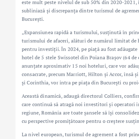
este mult peste nivelul de sub 50% din 2020-2021, î
subliniază și discrepanța dintre turismul de agremen
București.
„Expansiunea rapidă a turismului, susținută în princ
turismului de afaceri, alături de numărul limitat de
pentru investiții. În 2024, pe piață au fost adăugat
hotel de 5 stele Swissotel din Poiana Brașov (64 de
anunțate aproximativ 15 noi hoteluri, care vor adău
consacrate, precum Marriott, Hilton și Accor, însă ș
și Corinthia, vor intra pe piața din București cu pro
Această dinamică, adaugă directorul Colliers, confir
care continuă să atragă noi investitori și operatori 
regiune, România are toate șansele să își consolidez
cu perspective promițătoare pentru o creștere susți
La nivel european, turismul de agrement a fost princi