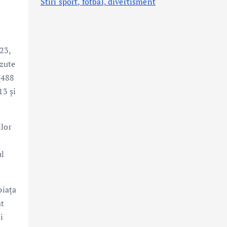
Stiri sport, fotbal,
divertisment
023,
ăzute
(488
13 și
ilor
ul
piața
at
i