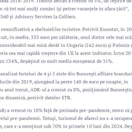
da 2018-2019. Traficul aerian a crescut cu 5%, iar ieșirile de
n că tot mai mulți români își petrec vacanțele în afara țării”,
360 și Advisory Services la Colliers.
semnificativă a cheltuielilor turistice. Potrivit Eurostat, în 2
tuit, în medie, 333 euro per călătorie, unul dintre cele mai sc
considerabil mai mică decât în Ungaria (562 euro) și Polonia 
eia cea mai rapidă creștere din UE la acest indicator. Între 20
cut cu 134%, depășind cu mult media europeană de 31%.
 analizat hoteluri de 4 și 5 stele din București afiliate brandur
lurile din 2019, ajungând la peste 140 de euro pe noapte, în
cu anul trecut, ADR-ul a crescut cu 8%, poziționând București
ca dinamică, potrivit datelor STR.
R) a crescut cu 10% față de perioada pre-pandemie, semn că 
velul pre-pandemic. Totuși, turismul de afaceri nu s-a recuper
e, care s-a menținut sub 70% în primele 10 luni din 2024. Deș