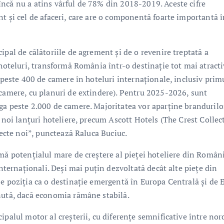
ncă nu a atins vârful de 78% din 2018-2019. Aceste cifre
t și cel de afaceri, care are o componentă foarte importantă 
ipal de călătoriile de agrement și de o revenire treptată a
 hoteluri, transformă România într-o destinație tot mai atract
e peste 400 de camere în hoteluri internaționale, inclusiv prim
 camere, cu planuri de extindere). Pentru 2025-2026, sunt
ga peste 2.000 de camere. Majoritatea vor aparține brandurilo
i noi lanțuri hoteliere, precum Ascott Hotels (The Crest Collec
iecte noi”, punctează Raluca Buciuc.
mă potențialul mare de creștere al pieței hoteliere din Român
internaționali. Deși mai puțin dezvoltată decât alte piețe din
e poziția ca o destinație emergentă în Europa Centrală și de E
nută, dacă economia rămâne stabilă.
palul motor al creșterii, cu diferențe semnificative între nord