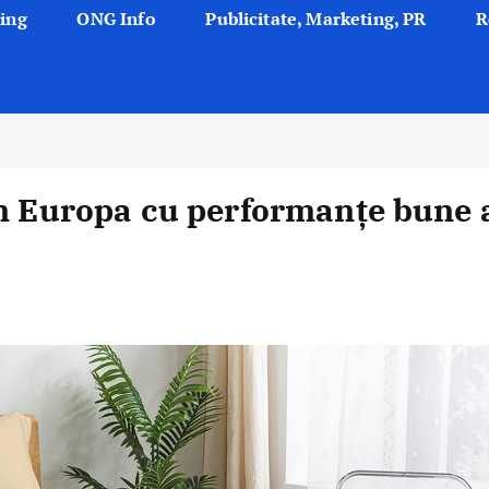
ing
ONG Info
Publicitate, Marketing, PR
R
in Europa cu performanțe bune 