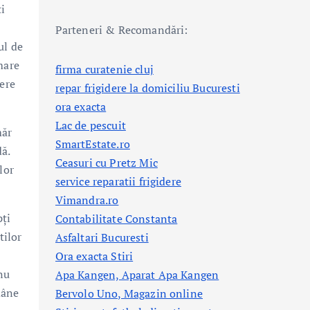
ti
Parteneri & Recomandări:
ul de
 mare
firma curatenie cluj
tere
repar frigidere la domiciliu Bucuresti
ora exacta
Lac de pescuit
măr
SmartEstate.ro
ă.
Ceasuri cu Pretz Mic
lor
service reparatii frigidere
Vimandra.ro
pți
Contabilitate Constanta
tilor
Asfaltari Bucuresti
Ora exacta Stiri
 nu
Apa Kangen, Aparat Apa Kangen
mâne
Bervolo Uno, Magazin online