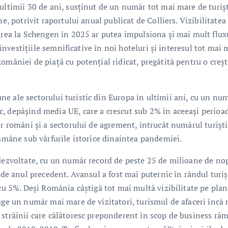
ultimii 30 de ani, susținut de un număr tot mai mare de turiș
e, potrivit raportului anual publicat de Colliers. Vizibilitatea
rarea la Schengen în 2025 ar putea impulsiona și mai mult flux
, investițiile semnificative în noi hoteluri și interesul tot mai
omâniei de piață cu potențial ridicat, pregătită pentru o creș
e ale sectorului turistic din Europa în ultimii ani, cu un nu
, depășind media UE, care a crescut sub 2% în aceeași perioad
or români și a sectorului de agrement, întrucât numărul turiști
rămâne sub vârfurile istorice dinaintea pandemiei.
 dezvoltate, cu un număr record de peste 25 de milioane de no
 de anul precedent. Avansul a fost mai puternic în rândul turiș
 cu 5%. Deși România câștigă tot mai multă vizibilitate pe plan
age un număr mai mare de vizitatori, turismul de afaceri încă
 străinii care călătoresc preponderent în scop de business ră