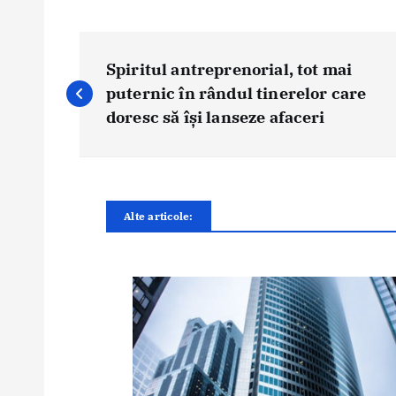
N
a
Spiritul antreprenorial, tot mai
v
puternic în rândul tinerelor care
i
doresc să își lanseze afaceri
g
a
r
e
Alte articole:
î
n
a
r
t
i
c
o