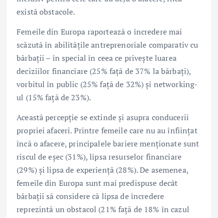
există obstacole.
Femeile din Europa raportează o încredere mai
scăzută în abilitățile antreprenoriale comparativ cu
bărbații – în special în ceea ce privește luarea
deciziilor financiare (25% față de 37% la bărbați),
vorbitul în public (25% față de 32%) și networking-
ul (15% față de 23%).
Această percepție se extinde și asupra conducerii
propriei afaceri. Printre femeile care nu au înființat
încă o afacere, principalele bariere menționate sunt
riscul de eșec (31%), lipsa resurselor financiare
(29%) și lipsa de experiență (28%). De asemenea,
femeile din Europa sunt mai predispuse decât
bărbații să considere că lipsa de încredere
reprezintă un obstacol (21% față de 18% în cazul