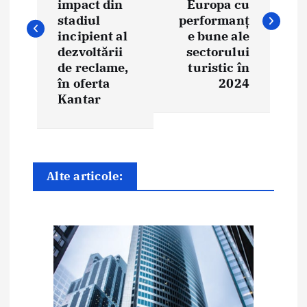
impact din
Europa cu
i
stadiul
performanț
incipient al
e bune ale
g
dezvoltării
sectorului
de reclame,
turistic în
a
în oferta
2024
Kantar
r
e
î
Alte articole:
n
a
r
t
i