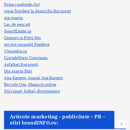
firma curatenie cluj
repar frigidere la domiciliu Bucuresti
ora exacta
Lac de pescuit
SmartEstate.ro
Ceasuri cu Pretz Mic
service reparatii frigidere
Vimandra.ro
Contabilitate Constanta
Asfaltari Bucuresti
Ora exacta Stiri
Apa Kangen, Aparat Apa Kangen
Bervolo Uno, Magazin online
Stiri sport, fotbal,
divertisment
Articole marketing - publicitate - PR -
stiri brandINFO.ro: