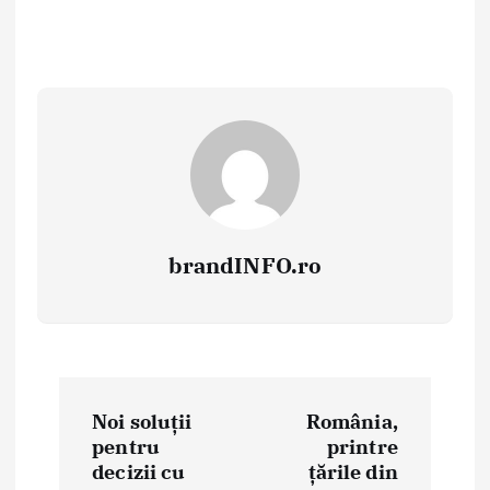
brandINFO.ro
N
Noi soluții
România,
a
pentru
printre
decizii cu
țările din
v