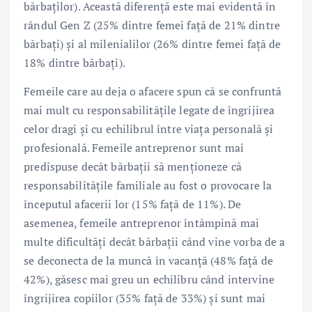
bărbaților). Această diferență este mai evidentă în
rândul Gen Z (25% dintre femei față de 21% dintre
bărbați) și al milenialilor (26% dintre femei față de
18% dintre bărbați).
Femeile care au deja o afacere spun că se confruntă
mai mult cu responsabilitățile legate de îngrijirea
celor dragi și cu echilibrul între viața personală și
profesională. Femeile antreprenor sunt mai
predispuse decât bărbații să menționeze că
responsabilitățile familiale au fost o provocare la
începutul afacerii lor (15% față de 11%). De
asemenea, femeile antreprenor întâmpină mai
multe dificultăți decât bărbații când vine vorba de a
se deconecta de la muncă în vacanță (48% față de
42%), găsesc mai greu un echilibru când intervine
îngrijirea copiilor (35% față de 33%) și sunt mai