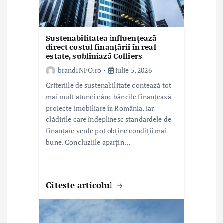
c
o
Sustenabilitatea influențează
direct costul finanțării în real
l
estate, subliniază Colliers
e
brandINFO.ro
iulie 5, 2026
Criteriile de sustenabilitate contează tot
mai mult atunci când băncile finanțează
proiecte imobiliare în România, iar
clădirile care îndeplinesc standardele de
finanțare verde pot obține condiții mai
bune. Concluziile aparțin…
Citeste articolul