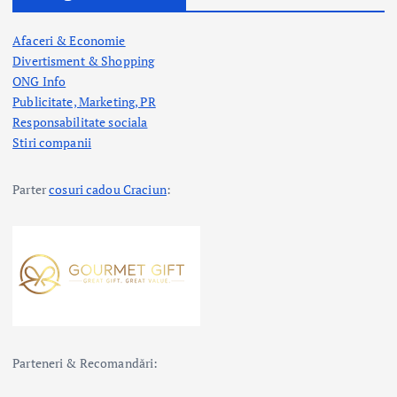
Afaceri & Economie
Divertisment & Shopping
ONG Info
Publicitate, Marketing, PR
Responsabilitate sociala
Stiri companii
Parter
cosuri cadou Craciun
:
Parteneri & Recomandări: