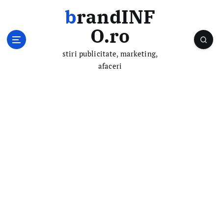
S
brandINF
k
i
O.ro
p
t
stiri publicitate, marketing,
o
afaceri
c
o
n
t
e
n
t