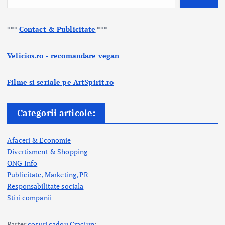
***
Contact & Publicitate
***
Velicios.ro - recomandare vegan
Filme si seriale pe ArtSpirit.ro
Categorii articole:
Afaceri & Economie
Divertisment & Shopping
ONG Info
Publicitate, Marketing, PR
Responsabilitate sociala
Stiri companii
Parter
cosuri cadou Craciun
: