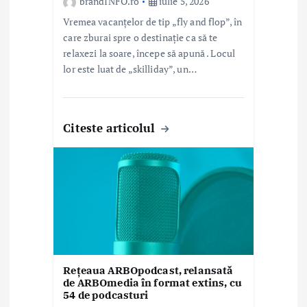
brandINFO.ro
iulie 5, 2026
Vremea vacanțelor de tip „fly and flop”, în
care zburai spre o destinație ca să te
relaxezi la soare, începe să apună . Locul
lor este luat de „skilliday”, un…
Citeste articolul
Rețeaua ARBOpodcast, relansată
de ARBOmedia în format extins, cu
54 de podcasturi