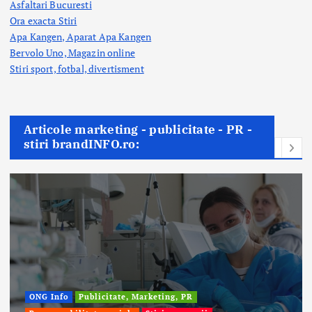
Asfaltari Bucuresti
Ora exacta Stiri
Apa Kangen, Aparat Apa Kangen
Bervolo Uno, Magazin online
Stiri sport, fotbal,
divertisment
Articole marketing - publicitate - PR -
stiri brandINFO.ro: