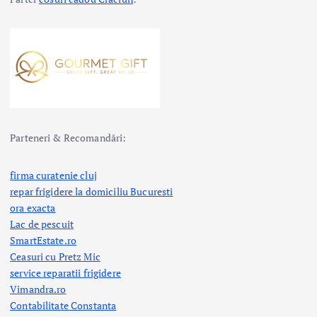
Parteneri & Recomandări:
firma curatenie cluj
repar frigidere la domiciliu Bucuresti
ora exacta
Lac de pescuit
SmartEstate.ro
Ceasuri cu Pretz Mic
service reparatii frigidere
Vimandra.ro
Contabilitate Constanta