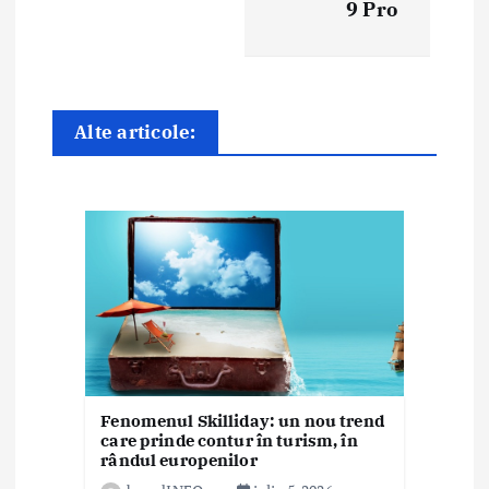
n
9 Pro
a
r
t
Alte articole:
i
c
o
l
e
Fenomenul Skilliday: un nou trend
care prinde contur în turism, în
rândul europenilor