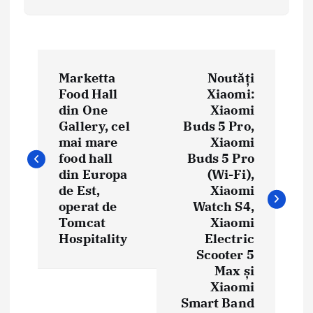
N
Marketta
Noutăți
a
Food Hall
Xiaomi:
din One
Xiaomi
v
Gallery, cel
Buds 5 Pro,
i
mai mare
Xiaomi
food hall
Buds 5 Pro
g
din Europa
(Wi-Fi),
de Est,
Xiaomi
a
operat de
Watch S4,
Tomcat
Xiaomi
r
Hospitality
Electric
e
Scooter 5
Max și
î
Xiaomi
Smart Band