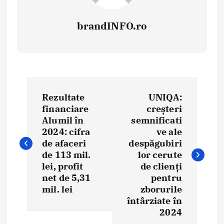
brandINFO.ro
N
Rezultate
UNIQA:
a
financiare
creșteri
Alumil în
semnificati
v
2024: cifra
ve ale
i
de afaceri
despăgubiri
de 113 mil.
lor cerute
g
lei, profit
de clienți
net de 5,31
pentru
a
mil. lei
zborurile
întârziate în
r
2024