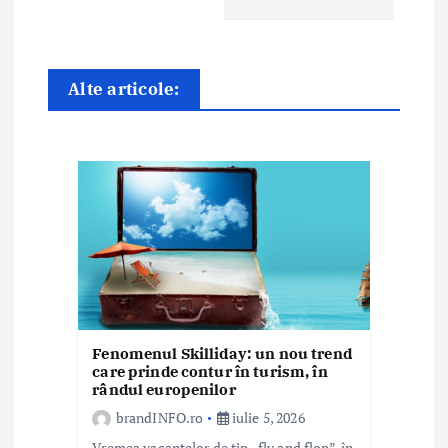
e
î
n
Alte articole:
a
r
t
i
c
o
Fenomenul Skilliday: un nou trend
l
care prinde contur în turism, în
rândul europenilor
e
brandINFO.ro
iulie 5, 2026
Vremea vacanțelor de tip „fly and flop”, în