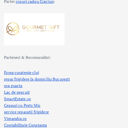
Parter
cosuri cadou Craciun
:
Parteneri & Recomandări:
firma curatenie cluj
repar frigidere la domiciliu Bucuresti
ora exacta
Lac de pescuit
SmartEstate.ro
Ceasuri cu Pretz Mic
service reparatii frigidere
Vimandra.ro
Contabilitate Constanta