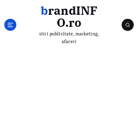
S
brandINF
k
i
O.ro
p
t
stiri publicitate, marketing,
o
afaceri
c
o
n
t
e
n
t