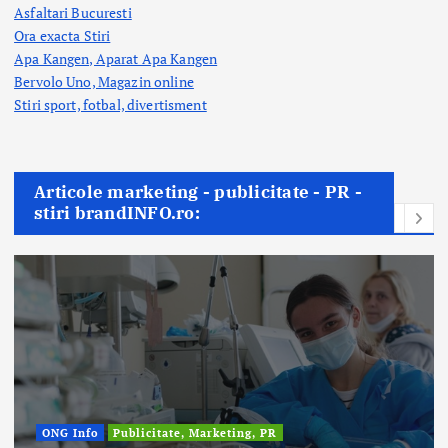
Asfaltari Bucuresti
Ora exacta Stiri
Apa Kangen, Aparat Apa Kangen
Bervolo Uno, Magazin online
Stiri sport, fotbal,
divertisment
Articole marketing - publicitate - PR -
stiri brandINFO.ro: