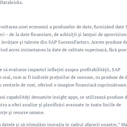
Databricks.
voltarea unei economii a produselor de date, furnizând date
i – de la date financiare, de achiziții și lanțuri de aprovizion
învățare și talente din SAP SuccessFactors. Aceste produse d
rind acces instantaneu la date de calitate superioară, fără pro
 să evalueze impactul inflației asupra profitabilității, SAP
 real, cum ar fi indicele prețurilor de consum, cu produse de 
u centrele de cost, oferind o imagine financiară cuprinzătoare
i capabilități denumite insight apps, ce utilizează produse 
ru a oferi analize și planificări avansate în toate liniile de
anțe și resurse umane.
 datele și să stimulăm inovația în cadrul afacerii noastre,” M