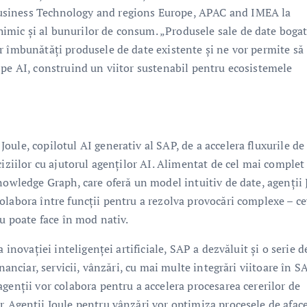
usiness Technology and regions Europe, APAC and IMEA la
mic și al bunurilor de consum. „Produsele sale de date boga
r îmbunătăți produsele de date existente și ne vor permite să
 pe AI, construind un viitor sustenabil pentru ecosistemele
ule, copilotul AI generativ al SAP, de a accelera fluxurile de
iziilor cu ajutorul agenților AI. Alimentat de cel mai complet
nowledge Graph, care oferă un model intuitiv de date, agenții 
olabora între funcții pentru a rezolva provocări complexe – ce
nu poate face în mod nativ.
 inovației inteligenței artificiale, SAP a dezvăluit și o serie d
nanciar, servicii, vânzări, cu mai multe integrări viitoare în S
genții vor colabora pentru a accelera procesarea cererilor de
. Agenții Joule pentru vânzări vor optimiza procesele de aface