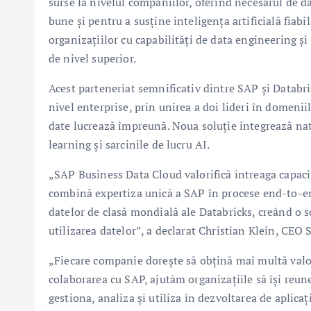
surse la nivelul companiilor, oferind necesarul de da
bune și pentru a susține inteligența artificială fiabi
organizațiilor cu capabilități de data engineering și
de nivel superior.
Acest parteneriat semnificativ dintre SAP și Databr
nivel enterprise, prin unirea a doi lideri în domeniil
date lucrează împreună. Noua soluție integrează nat
learning și sarcinile de lucru AI.
„SAP Business Data Cloud valorifică întreaga capaci
combină expertiza unică a SAP în procese end-to-end
datelor de clasă mondială ale Databricks, creând o s
utilizarea datelor”, a declarat Christian Klein, CEO 
„Fiecare companie dorește să obțină mai multă valoar
colaborarea cu SAP, ajutăm organizațiile să își reune
gestiona, analiza și utiliza în dezvoltarea de aplica