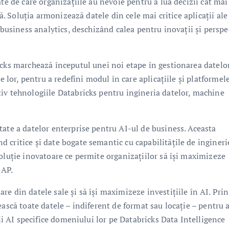
te de care organizațiile au nevoie pentru a lua decizii cât mai
lă. Soluția armonizează datele din cele mai critice aplicații ale
 business analytics, deschizând calea pentru inovații și perspe
icks marchează începutul unei noi etape în gestionarea datelor
e lor, pentru a redefini modul în care aplicațiile și platformel
iv tehnologiile Databricks pentru ingineria datelor, machine
tate a datelor enterprise pentru AI-ul de business. Aceasta
 critice și date bogate semantic cu capabilitățile de ingineri
oluție inovatoare ce permite organizațiilor să își maximizeze
SAP.
e din datele sale și să își maximizeze investițiile în AI. Prin
ască toate datele – indiferent de format sau locație – pentru a
ții AI specifice domeniului lor pe Databricks Data Intelligence