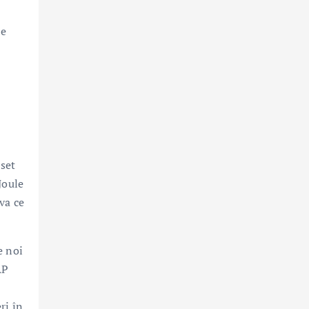
te
 set
Joule
va ce
e noi
AP
ri în