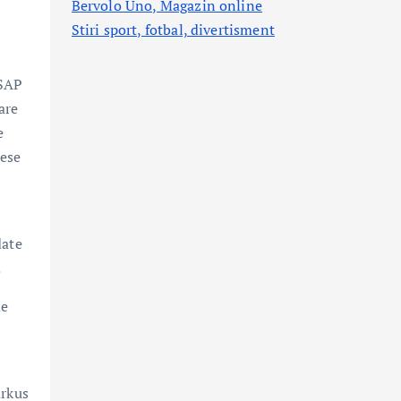
Bervolo Uno, Magazin online
Stiri sport, fotbal,
divertisment
 SAP
are
e
cese
date
.
de
arkus