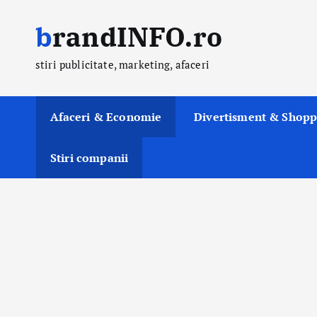
S
brandINFO.ro
k
i
stiri publicitate, marketing, afaceri
p
t
o
Afaceri & Economie
Divertisment & Shopp
c
o
Stiri companii
n
t
e
n
t