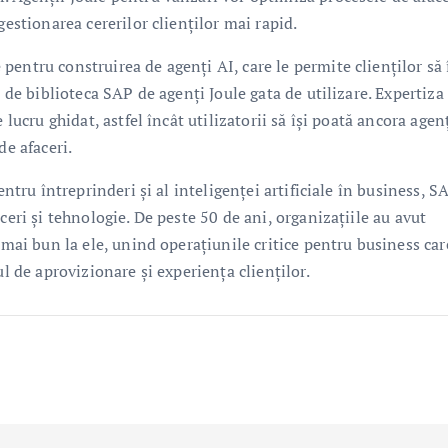
gestionarea cererilor clienților mai rapid.
entru construirea de agenți AI, care le permite clienților să 
i de biblioteca SAP de agenți Joule gata de utilizare. Expertiz
 lucru ghidat, astfel încât utilizatorii să își poată ancora agenț
de afaceri.
entru întreprinderi și al inteligenței artificiale în business, S
ceri și tehnologie. De peste 50 de ani, organizațiile au avut
 mai bun la ele, unind operațiunile critice pentru business car
ul de aprovizionare și experiența clienților.