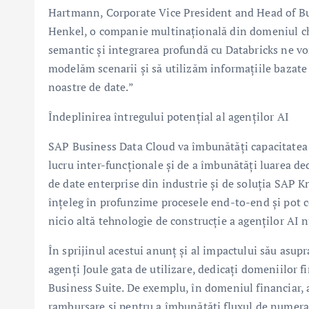
Hartmann, Corporate Vice President and Head of B
Henkel, o companie multinațională din domeniul chi
semantic și integrarea profundă cu Databricks ne vo
modelăm scenarii și să utilizăm informațiile bazate
noastre de date.”
Îndeplinirea întregului potențial al agenților AI
SAP Business Data Cloud va îmbunătăți capacitatea Jo
lucru inter-funcționale și de a îmbunătăți luarea dec
de date enterprise din industrie și de soluția SAP K
înțeleg în profunzime procesele end-to-end și pot c
nicio altă tehnologie de construcție a agenților AI 
În sprijinul acestui anunț și al impactului său asupra
agenți Joule gata de utilizare, dedicați domeniilor fi
Business Suite. De exemplu, în domeniul financiar, a
rambursare și pentru a îmbunătăți fluxul de numerar