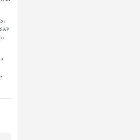
își
a SAP
ii
AP
e