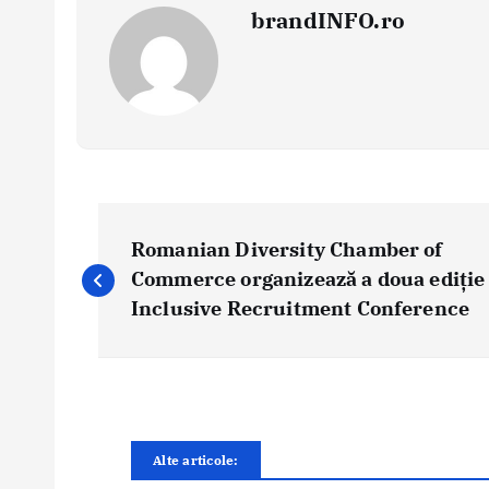
brandINFO.ro
N
a
Romanian Diversity Chamber of
v
Commerce organizează a doua ediție
i
Inclusive Recruitment Conference
g
a
r
e
î
Alte articole:
n