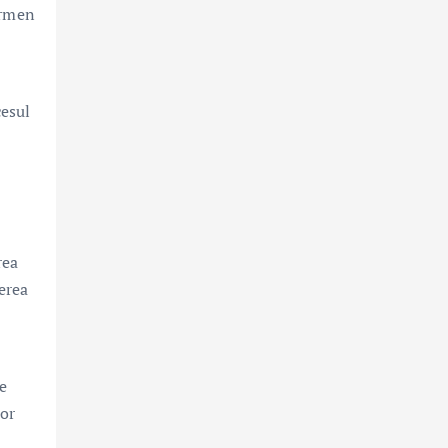
ermen
cesul
rea
terea
e
lor