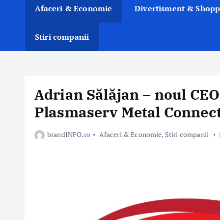
Afaceri & Economie
Divertisment & Shopp
Stiri companii
Adrian Sălăjan – noul CEO
Plasmaserv Metal Connec
brandINFO.ro
Afaceri & Economie
,
Stiri companii