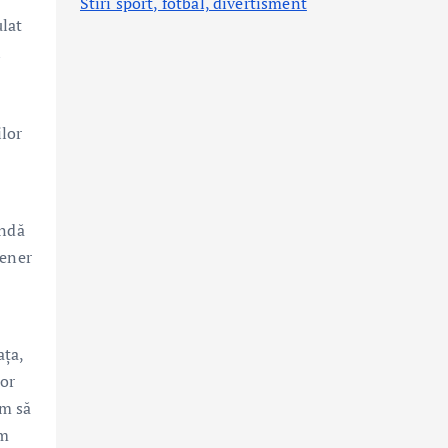
Stiri sport, fotbal,
divertisment
ulat
n
ilor
undă
tener
ața,
lor
im să
em