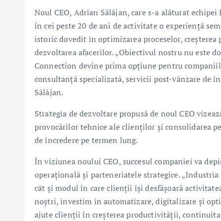
Noul CEO, Adrian Sălăjan, care s-a alăturat echipei
în cei peste 20 de ani de activitate o experiență se
istoric dovedit în optimizarea proceselor, creștere
dezvoltarea afacerilor. „Obiectivul nostru nu este d
Connection devine prima opțiune pentru companiile c
consultanță specializată, servicii post-vânzare de în
Sălăjan.
Strategia de dezvoltare propusă de noul CEO vizează
provocărilor tehnice ale clienților și consolidarea
de încredere pe termen lung.
În viziunea noului CEO, succesul companiei va depind
operațională și parteneriatele strategice. „Industria
cât și modul în care clienții își desfășoară activita
noștri, investim în automatizare, digitalizare și opt
ajute clienții în creșterea productivității, continui