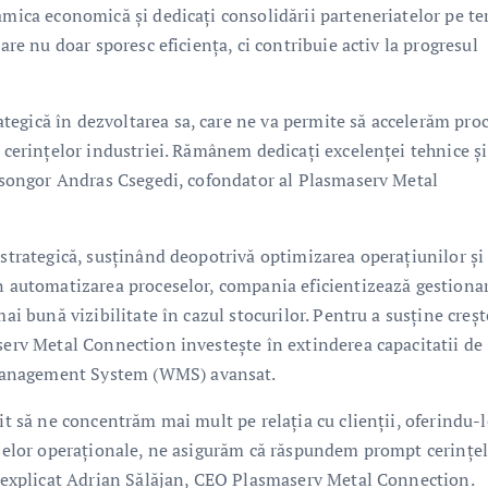
namica economică și dedicați consolidării parteneriatelor pe t
are nu doar sporesc eficiența, ci contribuie activ la progresul
egică în dezvoltarea sa, care ne va permite să accelerăm pro
e cerințelor industriei. Rămânem dedicați excelenței tehnice și
t Csongor Andras Csegedi, cofondator al Plasmaserv Metal
 strategică, susținând deopotrivă optimizarea operațiunilor și
in automatizarea proceselor, compania eficientizează gestiona
mai bună vizibilitate în cazul stocurilor. Pentru a susține creș
serv Metal Connection investește în extinderea capacitatii de
Management System (WMS) avansat.
it să ne concentrăm mai mult pe relația cu clienții, oferindu-l
ceselor operaționale, ne asigurăm că răspundem prompt cerințe
 a explicat Adrian Sălăjan, CEO Plasmaserv Metal Connection.