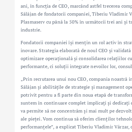
ani, în funcția de CEO, marcând astfel trecerea com
Sălăjan de fondatorii companiei, Tiberiu Vladimir V
Plasmaserv cu până la 50% în următorii trei ani și 
industrie.
Fondatorii companiei își mențin un rol activ în strat
inovare. Strategia elaborată de noul CEO și validată
optimizare operațională și consolidarea relațiilor cu
performante, ci soluții integrate nevoilor lor, consul
„Prin recrutarea unui nou CEO, compania noastră in
Sălăjan și abilitățile de strategie și management op
potrivit pentru a fi parte din noua etapă de transfo
suntem în continuare complet implicați și dedicați 
va permite să ne concentrăm și mai mult pe dezvolt
ale pieței. Vom continua să oferim clienților tehnolo
performanțele”, a explicat Tiberiu Vladimir Vărzar