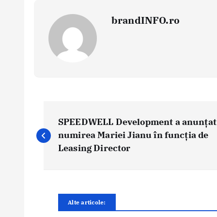
brandINFO.ro
N
a
SPEEDWELL Development a anunțat
v
numirea Mariei Jianu în funcția de
i
Leasing Director
g
a
r
e
Alte articole:
î