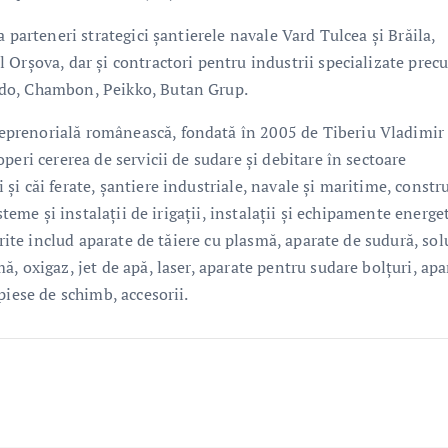
 parteneri strategici șantierele navale Vard Tulcea și Brăila,
 Orșova, dar și contractori pentru industrii specializate prec
rdo, Chambon, Peikko, Butan Grup.
prenorială românească, fondată în 2005 de Tiberiu Vladimir
peri cererea de servicii de sudare și debitare în sectoare
i căi ferate, șantiere industriale, navale și maritime, constru
steme și instalații de irigații, instalații și echipamente energet
erite includ aparate de tăiere cu plasmă, aparate de sudură, sol
, oxigaz, jet de apă, laser, aparate pentru sudare bolțuri, apa
piese de schimb, accesorii.