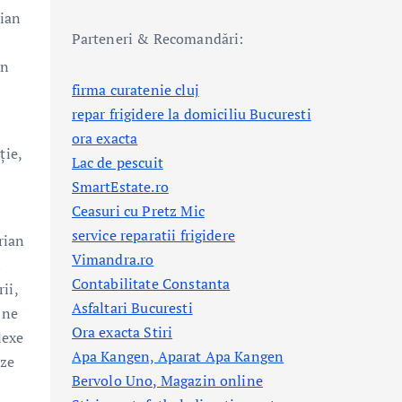
rian
Parteneri & Recomandări:
in
firma curatenie cluj
repar frigidere la domiciliu Bucuresti
ora exacta
ție,
Lac de pescuit
SmartEstate.ro
Ceasuri cu Pretz Mic
service reparatii frigidere
rian
Vimandra.ro
l
Contabilitate Constanta
ii,
Asfaltari Bucuresti
 ne
Ora exacta Stiri
lexe
Apa Kangen, Aparat Apa Kangen
eze
Bervolo Uno, Magazin online