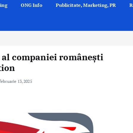
ing
ONG Info
Publicitate, Marketing, PR
R
 al companiei românești
tion
februarie 13, 2025