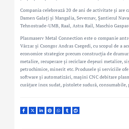
Compania celebrează 20 de ani de activitate și are ca
Damen Galați și Mangalia, Severnav, Șantierul Naval
Tehnostrade-UMB, Raal, Astra Rail, Maschio Gaspa
Plasmaserv Metal Connection este o companie antre
Vărzar și Csongor Andras Csegedi, cu scopul de a aco
economice strategice precum construcția de drumuri ș
metalice, recuperare și reciclare deșeuri metalice, si
petrochimice, minerit etc. Produsele și serviciile of
software și automatizări, mașini CNC debitare plasmă
curățare inox sudat, pistolete sudură, consumabile, 