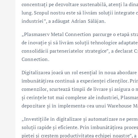
concentrați pe dezvoltare sustenabilă, atenți la di
lung. Scopul nostru este să livrăm soluții integrate c
industriei”, a adăugat Adrian Sălăjan.
„Plasmaserv Metal Connection parcurge o etapă strat
de inovație și să livrăm soluții tehnologice adaptat
consolidării parteneriatelor strategice”, a declara
Connection.
Digitalizarea joacă un rol esențial în noua abordare
îmbunătățirea continuă a experienței clienților. Pr
comenzilor, scurtează timpii de livrare și asigura o 
și cerințele tot mai complexe ale industriei, Plasma
depozitare și în implementa-rea unui Warehouse 
„Investițiile în digitalizare și automatizare ne perm
soluții rapide și eficiente. Prin îmbunătățirea pro
pieței și creștem productivitatea echipei noastre”,