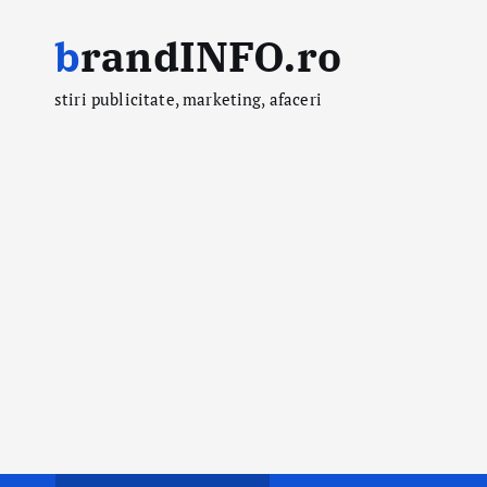
S
brandINFO.ro
k
i
stiri publicitate, marketing, afaceri
p
t
o
c
o
n
t
e
n
t