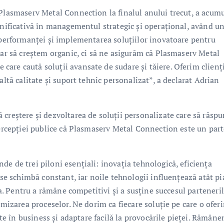
 Plasmaserv Metal Connection la finalul anului trecut, a acum
mnificativă în managementul strategic și operațional, având u
a performanței și implementarea soluțiilor inovatoare pentru
oar să creștem organic, ci să ne asigurăm că Plasmaserv Metal
are caută soluții avansate de sudare și tăiere. Oferim clienț
altă calitate și suport tehnic personalizat”, a declarat Adrian
 creștere și dezvoltarea de soluții personalizate care să răsp
 percepției publice că Plasmaserv Metal Connection este un par
e de trei piloni esențiali: inovația tehnologică, eficiența
 se schimbă constant, iar noile tehnologii influențează atât pi
tea. Pentru a rămâne competitivi și a susține succesul parteneri
imizarea proceselor. Ne dorim ca fiecare soluție pe care o ofer
tate în business și adaptare facilă la provocările pieței. Rămân