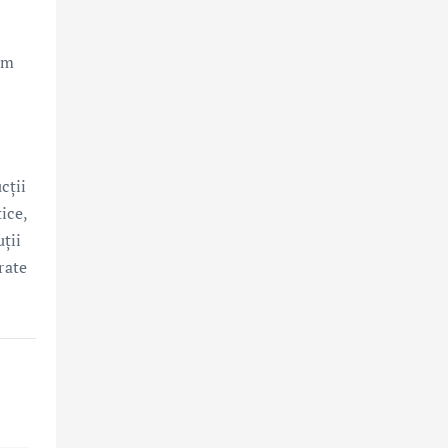
um
cții
ice,
uții
rate