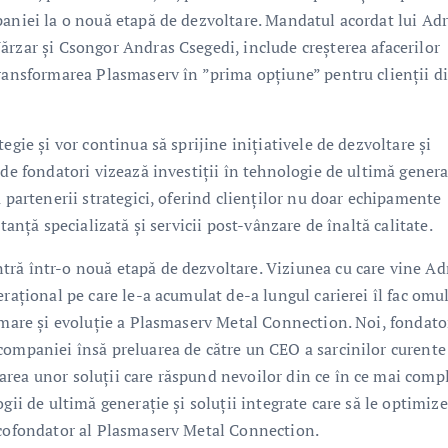
paniei la o nouă etapă de dezvoltare. Mandatul acordat lui Ad
ărzar și Csongor Andras Csegedi, include creșterea afacerilor
transformarea Plasmaserv în ”prima opțiune” pentru clienții d
egie și vor continua să sprijine inițiativele de dezvoltare și
 de fondatori vizează investiții în tehnologie de ultimă genera
 partenerii strategici, oferind clienților nu doar echipamente
tanță specializată și servicii post-vânzare de înaltă calitate.
tră într-o nouă etapă de dezvoltare. Viziunea cu care vine Ad
erațional pe care le-a acumulat de-a lungul carierei îl fac omu
rmare și evoluție a Plasmaserv Metal Connection. Noi, fondator
companiei însă preluarea de către un CEO a sarcinilor curente
area unor soluții care răspund nevoilor din ce în ce mai comp
gii de ultimă generație și soluții integrate care să le optimiz
, cofondator al Plasmaserv Metal Connection.