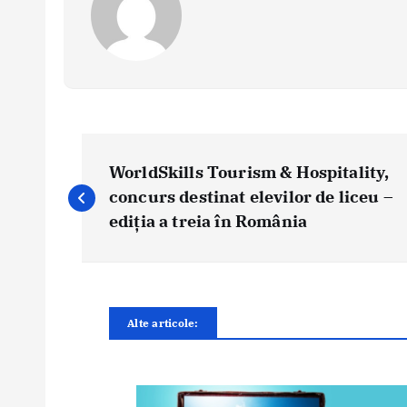
N
a
WorldSkills Tourism & Hospitality,
v
concurs destinat elevilor de liceu –
i
ediția a treia în România
g
a
r
e
Alte articole:
î
n
a
r