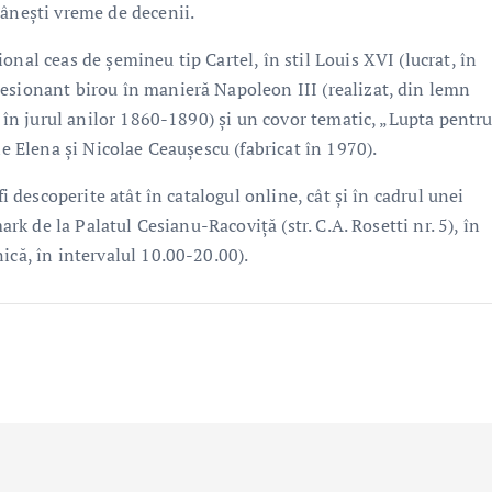
mânești vreme de decenii.
nal ceas de șemineu tip Cartel, în stil Louis XVI (lucrat, în
esionant birou în manieră Napoleon III (realizat, din lemn
, în jurul anilor 1860-1890) și un covor tematic, „Lupta pentr
le Elena și Nicolae Ceaușescu (fabricat în 1970).
fi descoperite atât în catalogul online, cât și în cadrul unei
ark de la Palatul Cesianu-Racoviță (str. C.A. Rosetti nr. 5), în
ică, în intervalul 10.00-20.00).