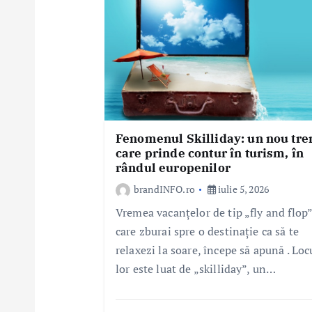
t
i
c
o
l
e
Fenomenul Skilliday: un nou tre
care prinde contur în turism, în
rândul europenilor
brandINFO.ro
iulie 5, 2026
Vremea vacanțelor de tip „fly and flop”
care zburai spre o destinație ca să te
relaxezi la soare, începe să apună . Loc
lor este luat de „skilliday”, un…