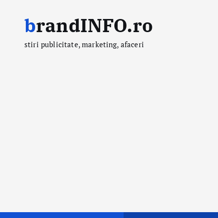
S
brandINFO.ro
k
i
stiri publicitate, marketing, afaceri
p
t
o
c
o
n
t
e
n
t