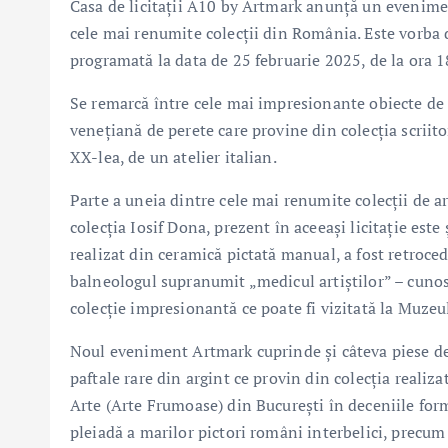
Casa de licitații A10 by Artmark anunță un eveniment
cele mai renumite colecții din România. Este vorba de
programată la data de 25 februarie 2025, de la ora 1
Se remarcă între cele mai impresionante obiecte de 
venețiană de perete care provine din colecția scriito
XX-lea, de un atelier italian.
Parte a uneia dintre cele mai renumite colecții de a
colecția Iosif Dona, prezent în aceeași licitație este
realizat din ceramică pictată manual, a fost retroce
balneologul supranumit „medicul artiștilor” – cunosc
colecție impresionantă ce poate fi vizitată la Muzeu
Noul eveniment Artmark cuprinde și câteva piese de m
paftale rare din argint ce provin din colecția realiz
Arte (Arte Frumoase) din București în deceniile form
pleiadă a marilor pictori români interbelici, precum 