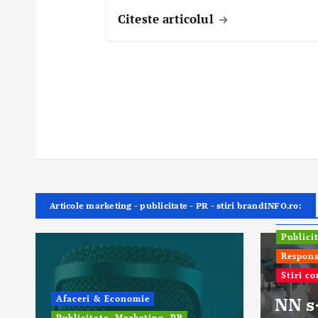
Citeste articolul
Articole marketing - publicitate - PR - stiri brandINFO.ro:
ONG In
Publici
Respons
Stiri c
Afaceri & Economie
NN s
Publicitate, Marketing, PR