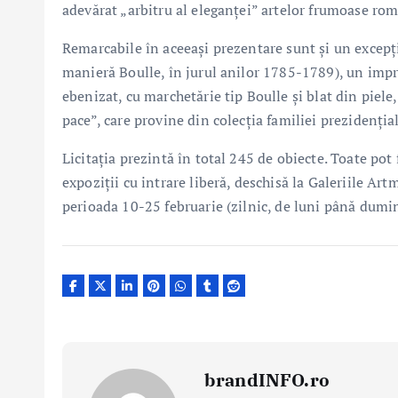
adevărat „arbitru al eleganței” artelor frumoase ro
Remarcabile în aceeași prezentare sunt și un excepțio
manieră Boulle, în jurul anilor 1785-1789), un impr
ebenizat, cu marchetărie tip Boulle și blat din piele
pace”, care provine din colecția familiei prezidenția
Licitația prezintă în total 245 de obiecte. Toate pot 
expoziții cu intrare liberă, deschisă la Galeriile Artm
perioada 10-25 februarie (zilnic, de luni până dumin
brandINFO.ro