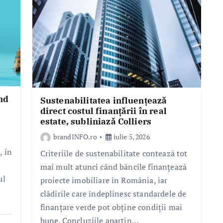
nd
Sustenabilitatea influențează
direct costul finanțării în real
estate, subliniază Colliers
brandINFO.ro
iulie 5, 2026
, în
Criteriile de sustenabilitate contează tot
mai mult atunci când băncile finanțează
ul
proiecte imobiliare în România, iar
clădirile care îndeplinesc standardele de
finanțare verde pot obține condiții mai
bune. Concluziile aparțin…