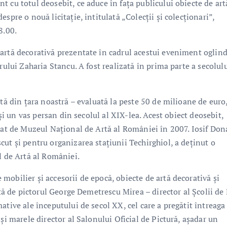
 cu totul deosebit, ce aduce în fața publicului obiecte de art
spre o nouă licitație, intitulată „Colecții și colecționari”,
8.00.
artă decorativă prezentate în cadrul acestui eveniment oglin
rului Zaharia Stancu. A fost realizată în prima parte a secolulu
rtă din țara noastră – evaluată la peste 50 de milioane de euro
 și un vas persan din secolul al XIX-lea. Acest obiect deosebit,
dat de Muzeul Național de Artă al României în 2007. Iosif Don
ut și pentru organizarea stațiunii Techirghiol, a deținut o
l de Artă al României.
obilier și accesorii de epocă, obiecte de artă decorativă și
ată de pictorul George Demetrescu Mirea – director al Școlii de 
ative ale începutului de secol XX, cel care a pregătit întreaga
și marele director al Salonului Oficial de Pictură, așadar un