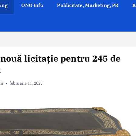
ing
ONG Info
Publicitate, Marketing, PR
R
o nouă licitație pentru 245 de
k
ii
februarie 11, 2025