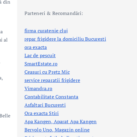
ă din
Parteneri & Recomandări:
firma curatenie cluj
da
repar frigidere la domiciliu Bucuresti
i al
ora exacta
Lac de pescuit
,
SmartEstate.ro
Ceasuri cu Pretz Mic
a,
service reparatii frigidere
Vimandra.ro
Contabilitate Constanta
Asfaltari Bucuresti
Ora exacta Stiri
Belle
Apa Kangen, Aparat Apa Kangen
Bervolo Uno, Magazin online