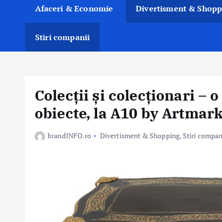
Afaceri & Economie
Divertisment & Shopp
Stiri companii
Colecții și colecționari – 
obiecte, la A10 by Artmar
brandINFO.ro
Divertisment & Shopping
,
Stiri compan