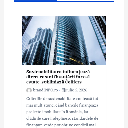
î
n
a
r
t
i
c
Sustenabilitatea influențează
direct costul finanțării în real
o
estate, subliniază Colliers
brandINFO.ro
iulie 5, 2026
l
Criteriile de sustenabilitate contează tot
e
mai mult atunci când băncile finanțează
proiecte imobiliare în România, iar
clădirile care îndeplinesc standardele de
finanțare verde pot obține condiții mai