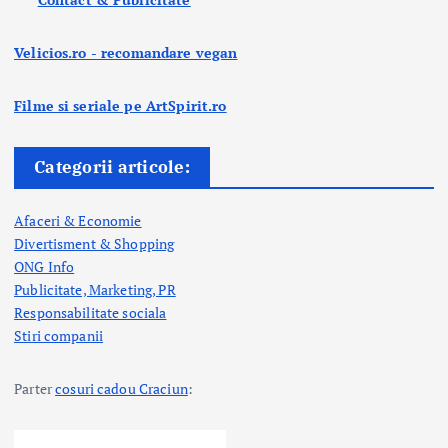
Velicios.ro - recomandare vegan
Filme si seriale pe ArtSpirit.ro
Categorii articole:
Afaceri & Economie
Divertisment & Shopping
ONG Info
Publicitate, Marketing, PR
Responsabilitate sociala
Stiri companii
Parter
cosuri cadou Craciun
: