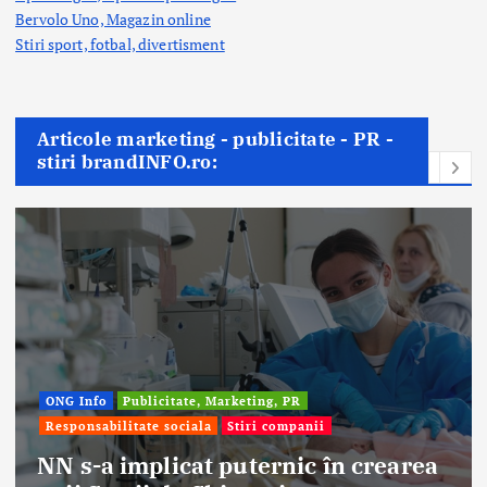
Bervolo Uno, Magazin online
Stiri sport, fotbal,
divertisment
Articole marketing - publicitate - PR -
stiri brandINFO.ro:
Afaceri & Economie
Publicitate, Marketing, PR
Stiri companii
area