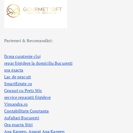
Parteneri & Recomandări:
firma curatenie cluj
repar frigidere la domiciliu Bucuresti
ora exacta
Lac de pescuit
SmartEstate.ro
Ceasuri cu Pretz Mic
service reparatii frigidere
Vimandra.ro
Contabilitate Constanta
Asfaltari Bucuresti
Ora exacta Stiri
Apa Kangen, Aparat Apa Kangen