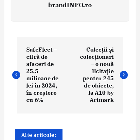
brandINFO.ro
N
SafeFleet –
Colecții și
a
cifră de
colecționari
afaceri de
– o nouă
v
25,5
licitație
i
milioane de
pentru 245
lei în 2024,
de obiecte,
g
în creștere
la A10 by
cu 6%
Artmark
a
r
e
Alte articole: