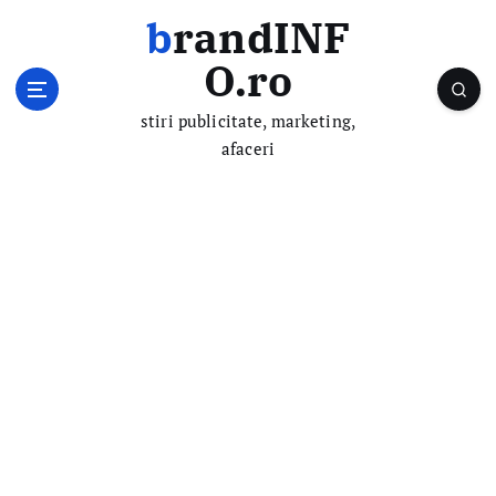
S
brandINF
k
i
O.ro
p
t
stiri publicitate, marketing,
o
afaceri
c
o
n
t
e
n
t