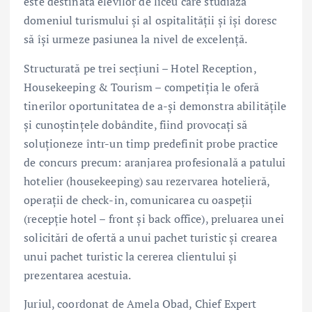
este destinată elevilor de liceu care studiază
domeniul turismului și al ospitalității și își doresc
să își urmeze pasiunea la nivel de excelență.
Structurată pe trei secțiuni – Hotel Reception,
Housekeeping & Tourism – competiția le oferă
tinerilor oportunitatea de a-și demonstra abilitățile
și cunoștințele dobândite, fiind provocați să
soluționeze într-un timp predefinit probe practice
de concurs precum: aranjarea profesională a patului
hotelier (housekeeping) sau rezervarea hotelieră,
operații de check-in, comunicarea cu oaspeții
(recepție hotel – front și back office), preluarea unei
solicitări de ofertă a unui pachet turistic și crearea
unui pachet turistic la cererea clientului și
prezentarea acestuia.
Juriul, coordonat de Amela Obad, Chief Expert