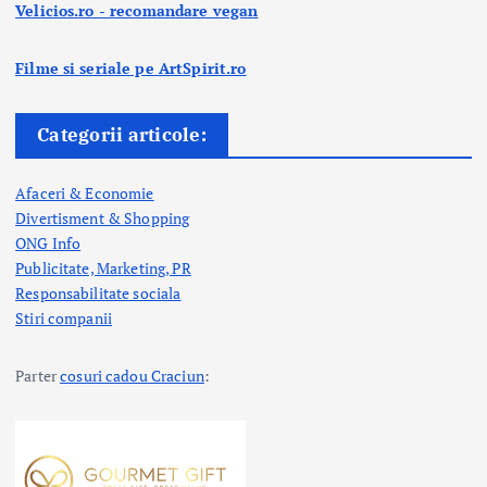
Velicios.ro - recomandare vegan
Filme si seriale pe ArtSpirit.ro
Categorii articole:
Afaceri & Economie
Divertisment & Shopping
ONG Info
Publicitate, Marketing, PR
Responsabilitate sociala
Stiri companii
Parter
cosuri cadou Craciun
: