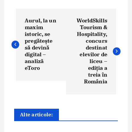
N
Aurul, la un
WorldSkills
a
maxim
Tourism &
istoric, se
Hospitality,
v
pregătește
concurs
i
să devină
destinat
digital –
elevilor de
g
analiză
liceu –
eToro
ediția a
a
treia în
România
r
e
î
Alte articole:
n