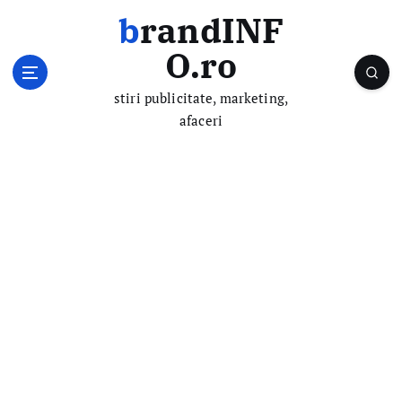
S
brandINF
k
i
O.ro
p
t
stiri publicitate, marketing,
o
afaceri
c
o
n
t
e
n
t