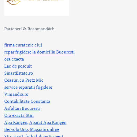
Parteneri & Recomandări:
firma curatenie cluj
repar frigidere la domiciliu Bucuresti
ora exacta
Lac de pescuit
SmartEstate.ro
Ceasuri cu Pretz Mic
service reparatii frigidere
Vimandra.ro
Contabilitate Constanta
Asfaltari Bucuresti
Ora exacta Stiri
Apa Kangen, Aparat Apa Kangen
Bervolo Uno, Magazin online
Stiri sport, fotbal,
divertisment