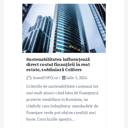
a
r
t
i
c
o
Sustenabilitatea influențează
direct costul finanțării în real
l
estate, subliniază Colliers
e
brandINFO.ro
iulie 5, 2026
Criteriile de sustenabilitate contează tot
mai mult atunci când băncile finanțează
proiecte imobiliare în România, iar
clădirile care îndeplinesc standardele de
finanțare verde pot obține condiții mai
bune. Concluziile aparțin…