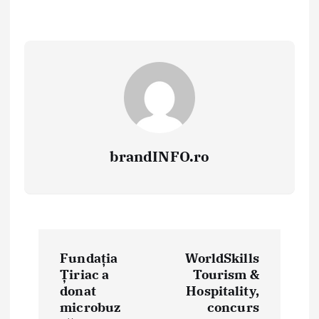
brandINFO.ro
N
Fundația
WorldSkills
a
Țiriac a
Tourism &
donat
Hospitality,
v
microbuz
concurs