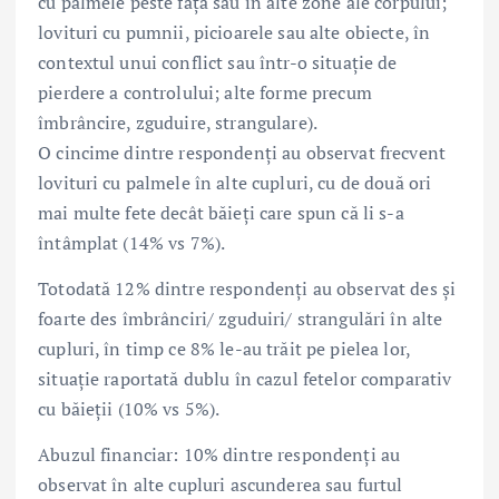
cu palmele peste față sau în alte zone ale corpului;
lovituri cu pumnii, picioarele sau alte obiecte, în
contextul unui conflict sau într-o situație de
pierdere a controlului; alte forme precum
îmbrâncire, zguduire, strangulare).
O cincime dintre respondenți au observat frecvent
lovituri cu palmele în alte cupluri, cu de două ori
mai multe fete decât băieți care spun că li s-a
întâmplat (14% vs 7%).
Totodată 12% dintre respondenți au observat des și
foarte des îmbrânciri/ zguduiri/ strangulări în alte
cupluri, în timp ce 8% le-au trăit pe pielea lor,
situație raportată dublu în cazul fetelor comparativ
cu băieții (10% vs 5%).
Abuzul financiar: 10% dintre respondenți au
observat în alte cupluri ascunderea sau furtul