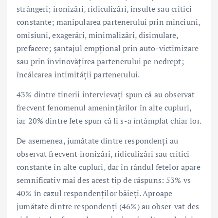
strângeri; ironizări, ridiculizări, insulte sau critici
constante; manipularea partenerului prin minciuni,
omisiuni, exagerări, minimalizări, disimulare,
prefacere; șantajul empțional prin auto-victimizare
sau prin învinovățirea partenerului pe nedrept;
încălcarea intimității partenerului.
43% dintre tinerii intervievați spun că au observat
frecvent fenomenul amenințărilor în alte cupluri,
iar 20% dintre fete spun că li s-a întâmplat chiar lor.
De asemenea, jumătate dintre respondenți au
observat frecvent ironizări, ridiculizări sau critici
constante în alte cupluri, dar în rândul fetelor apare
semnificativ mai des acest tip de răspuns: 53% vs
40% în cazul respondenților băieți. Aproape
jumătate dintre respondenți (46%) au obser-vat des