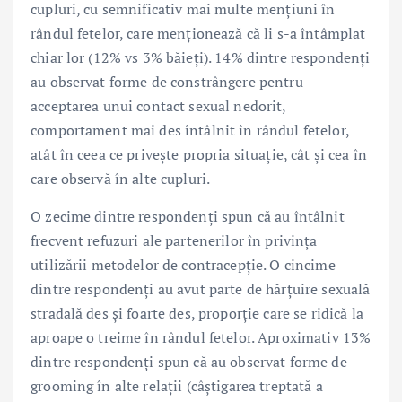
cupluri, cu semnificativ mai multe mențiuni în
rândul fetelor, care menționează că li s-a întâmplat
chiar lor (12% vs 3% băieți). 14% dintre respondenți
au observat forme de constrângere pentru
acceptarea unui contact sexual nedorit,
comportament mai des întâlnit în rândul fetelor,
atât în ceea ce privește propria situație, cât și cea în
care observă în alte cupluri.
O zecime dintre respondenți spun că au întâlnit
frecvent refuzuri ale partenerilor în privința
utilizării metodelor de contracepție. O cincime
dintre respondenți au avut parte de hărțuire sexuală
stradală des și foarte des, proporție care se ridică la
aproape o treime în rândul fetelor. Aproximativ 13%
dintre respondenți spun că au observat forme de
grooming în alte relații (câștigarea treptată a