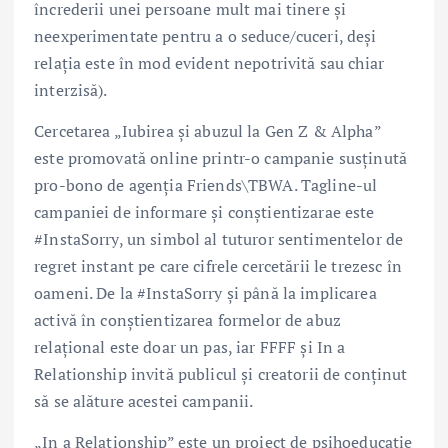
încrederii unei persoane mult mai tinere și
neexperimentate pentru a o seduce/cuceri, deși
relația este în mod evident nepotrivită sau chiar
interzisă).
Cercetarea „Iubirea și abuzul la Gen Z & Alpha”
este promovată online printr-o campanie susținută
pro-bono de agenția Friends\TBWA. Tagline-ul
campaniei de informare și conștientizarae este
#InstaSorry, un simbol al tuturor sentimentelor de
regret instant pe care cifrele cercetării le trezesc în
oameni. De la #InstaSorry și până la implicarea
activă în conștientizarea formelor de abuz
relațional este doar un pas, iar FFFF și In a
Relationship invită publicul și creatorii de conținut
să se alăture acestei campanii.
„In a Relationship” este un proiect de psihoeducație