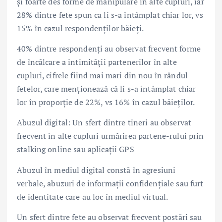
și foarte des forme de manipulare în alte cupluri, iar
28% dintre fete spun ca li s-a întâmplat chiar lor, vs
15% în cazul respondenților băieți.
40% dintre respondenți au observat frecvent forme
de încălcare a intimității partenerilor în alte
cupluri, cifrele fiind mai mari din nou în rândul
fetelor, care menționează că li s-a întâmplat chiar
lor în proporție de 22%, vs 16% în cazul băieților.
Abuzul digital: Un sfert dintre tineri au observat
frecvent în alte cupluri urmărirea partene-rului prin
stalking online sau aplicații GPS
Abuzul în mediul digital constă în agresiuni
verbale, abuzuri de informații confidențiale sau furt
de identitate care au loc în mediul virtual.
Un sfert dintre fete au observat frecvent postări sau