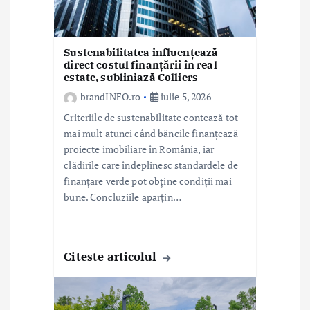
c
o
l
Sustenabilitatea influențează
direct costul finanțării în real
estate, subliniază Colliers
e
brandINFO.ro
iulie 5, 2026
Criteriile de sustenabilitate contează tot
mai mult atunci când băncile finanțează
proiecte imobiliare în România, iar
clădirile care îndeplinesc standardele de
finanțare verde pot obține condiții mai
bune. Concluziile aparțin…
Citeste articolul