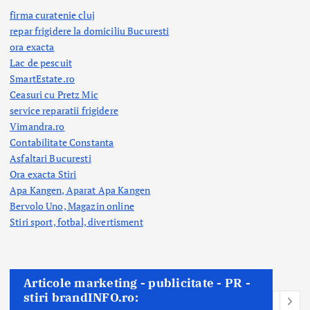
firma curatenie cluj
repar frigidere la domiciliu Bucuresti
ora exacta
Lac de pescuit
SmartEstate.ro
Ceasuri cu Pretz Mic
service reparatii frigidere
Vimandra.ro
Contabilitate Constanta
Asfaltari Bucuresti
Ora exacta Stiri
Apa Kangen, Aparat Apa Kangen
Bervolo Uno, Magazin online
Stiri sport, fotbal,
divertisment
Articole marketing - publicitate - PR -
stiri brandINFO.ro: