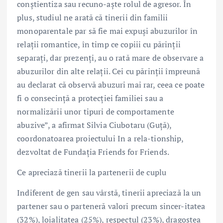
conștientiza sau recuno-aște rolul de agresor. În
plus, studiul ne arată că tinerii din familii
monoparentale par să fie mai expuși abuzurilor în
relații romantice, în timp ce copiii cu părinții
separați, dar prezenți, au o rată mare de observare a
abuzurilor din alte relații. Cei cu părinții împreună
au declarat că observă abuzuri mai rar, ceea ce poate
fi o consecință a protecției familiei sau a
normalizării unor tipuri de comportamente
abuzive”, a afirmat Silvia Ciubotaru (Guță),
coordonatoarea proiectului In a rela-tionship,
dezvoltat de Fundația Friends for Friends.
Ce apreciază tinerii la partenerii de cuplu
Indiferent de gen sau vârstă, tinerii apreciază la un
partener sau o parteneră valori precum sincer-itatea
(32%), loialitatea (25%), respectul (23%), dragostea