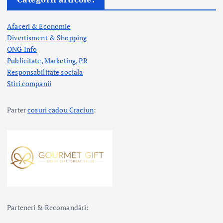
Afaceri & Economie
Divertisment & Shopping
ONG Info
Publicitate, Marketing, PR
Responsabilitate sociala
Stiri companii
Parter
cosuri cadou Craciun
:
Parteneri & Recomandări: