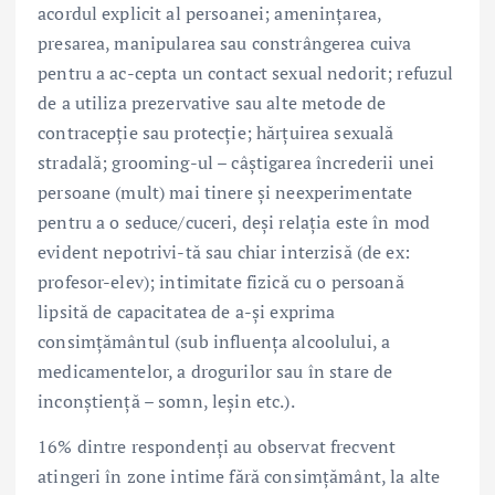
acordul explicit al persoanei; amenințarea,
presarea, manipularea sau constrângerea cuiva
pentru a ac-cepta un contact sexual nedorit; refuzul
de a utiliza prezervative sau alte metode de
contracepție sau protecție; hărțuirea sexuală
stradală; grooming-ul – câștigarea încrederii unei
persoane (mult) mai tinere și neexperimentate
pentru a o seduce/cuceri, deși relația este în mod
evident nepotrivi-tă sau chiar interzisă (de ex:
profesor-elev); intimitate fizică cu o persoană
lipsită de capacitatea de a-și exprima
consimțământul (sub influența alcoolului, a
medicamentelor, a drogurilor sau în stare de
inconștiență – somn, leșin etc.).
16% dintre respondenți au observat frecvent
atingeri în zone intime fără consimțământ, la alte