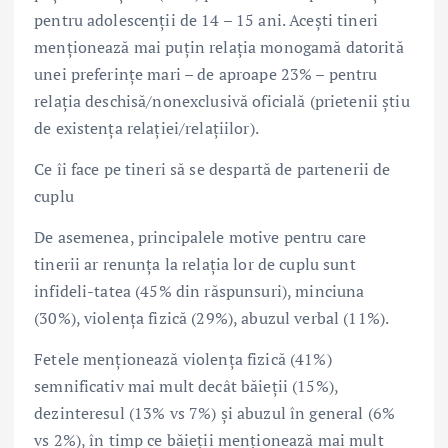
pentru adolescenții de 14 – 15 ani. Acești tineri
menționează mai puțin relația monogamă datorită
unei preferințe mari – de aproape 23% – pentru
relația deschisă/nonexclusivă oficială (prietenii știu
de existența relației/relațiilor).
Ce îi face pe tineri să se despartă de partenerii de
cuplu
De asemenea, principalele motive pentru care
tinerii ar renunța la relația lor de cuplu sunt
infideli-tatea (45% din răspunsuri), minciuna
(30%), violența fizică (29%), abuzul verbal (11%).
Fetele menționează violența fizică (41%)
semnificativ mai mult decât băieții (15%),
dezinteresul (13% vs 7%) și abuzul în general (6%
vs 2%), în timp ce băieții menționează mai mult