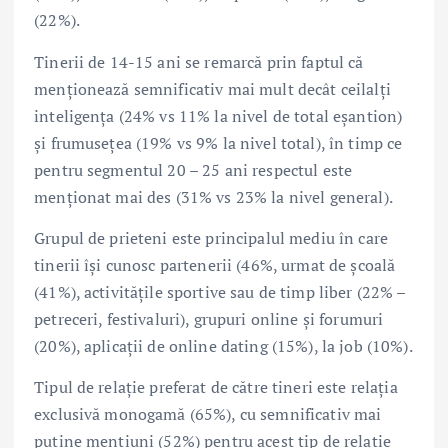
(22%).
Tinerii de 14-15 ani se remarcă prin faptul că
menționează semnificativ mai mult decât ceilalți
inteligența (24% vs 11% la nivel de total eșantion)
și frumusețea (19% vs 9% la nivel total), în timp ce
pentru segmentul 20 – 25 ani respectul este
menționat mai des (31% vs 23% la nivel general).
Grupul de prieteni este principalul mediu în care
tinerii își cunosc partenerii (46%, urmat de școală
(41%), activitățile sportive sau de timp liber (22% –
petreceri, festivaluri), grupuri online și forumuri
(20%), aplicații de online dating (15%), la job (10%).
Tipul de relație preferat de către tineri este relația
exclusivă monogamă (65%), cu semnificativ mai
puține mențiuni (52%) pentru acest tip de relație