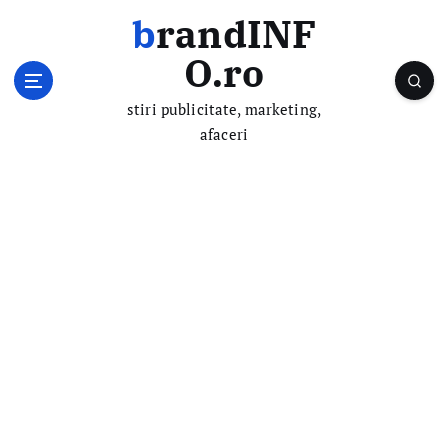
S
brandINF
k
i
O.ro
p
t
stiri publicitate, marketing,
o
afaceri
c
o
n
t
e
n
t