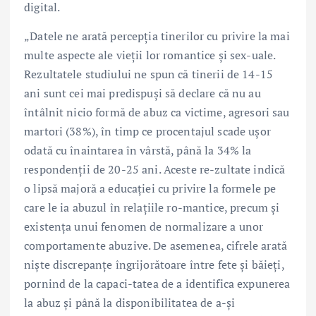
digital.
„Datele ne arată percepția tinerilor cu privire la mai
multe aspecte ale vieții lor romantice și sex-uale.
Rezultatele studiului ne spun că tinerii de 14-15
ani sunt cei mai predispuși să declare că nu au
întâlnit nicio formă de abuz ca victime, agresori sau
martori (38%), în timp ce procentajul scade ușor
odată cu înaintarea în vârstă, până la 34% la
respondenții de 20-25 ani. Aceste re-zultate indică
o lipsă majoră a educației cu privire la formele pe
care le ia abuzul în relațiile ro-mantice, precum și
existența unui fenomen de normalizare a unor
comportamente abuzive. De asemenea, cifrele arată
niște discrepanțe îngrijorătoare între fete și băieți,
pornind de la capaci-tatea de a identifica expunerea
la abuz și până la disponibilitatea de a-și