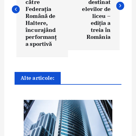
i
către
destinat
Federația
elevilor de
g
Română de
liceu –
Haltere,
ediția a
a
încurajând
treia în
performanț
România
r
a sportivă
e
î
n
Alte articole:
a
r
t
i