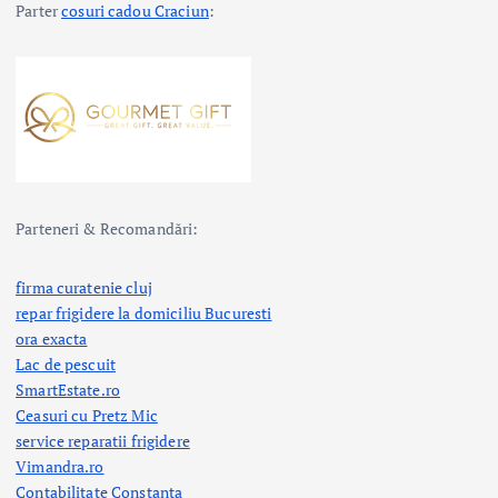
Parter
cosuri cadou Craciun
:
Parteneri & Recomandări:
firma curatenie cluj
repar frigidere la domiciliu Bucuresti
ora exacta
Lac de pescuit
SmartEstate.ro
Ceasuri cu Pretz Mic
service reparatii frigidere
Vimandra.ro
Contabilitate Constanta