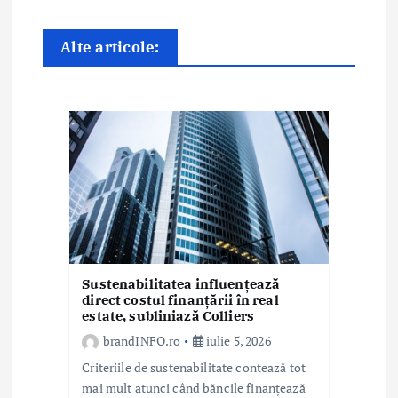
î
n
Alte articole:
a
r
t
i
c
o
l
Sustenabilitatea influențează
direct costul finanțării în real
estate, subliniază Colliers
e
brandINFO.ro
iulie 5, 2026
Criteriile de sustenabilitate contează tot
mai mult atunci când băncile finanțează