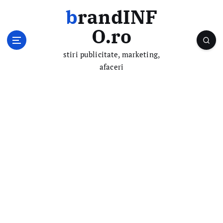
S
brandINF
k
i
O.ro
p
t
stiri publicitate, marketing,
o
afaceri
c
o
n
t
e
n
t