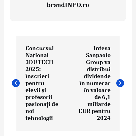
brandINFO.ro
N
Concursul
Intesa
a
Național
Sanpaolo
3DUTECH
Group va
v
2025:
distribui
i
înscrieri
dividende
pentru
în numerar
g
elevii și
în valoare
profesorii
de 6,1
a
pasionați de
miliarde
noi
EUR pentru
r
tehnologii
2024
e