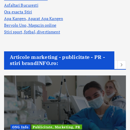
Asfaltari Bucuresti
Ora exacta Stiri
Apa Kangen, Aparat Apa Kangen
Bervolo Uno, Magazin online
Stiri sport, fotbal,
divertisment
Articole marketing - publicitate - PR -
stiri brandINFO.ro:
ONG Info
Publicitate, Marketing, PR