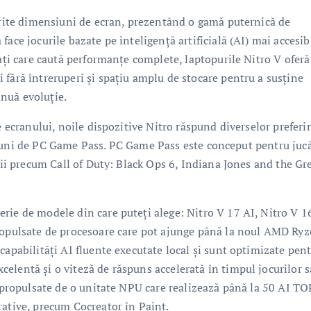
ferite dimensiuni de ecran, prezentând o gamă puternică de
ace jocurile bazate pe inteligență artificială (AI) mai accesibi
rați care caută performanțe complete, laptopurile Nitro V oferă
 fără întreruperi și spațiu amplu de stocare pentru a susține
inuă evoluție.
e ecranului, noile dispozitive Nitro răspund diverselor preferin
rei luni de PC Game Pass. PC Game Pass este conceput pentru jucă
ării precum Call of Duty: Black Ops 6, Indiana Jones and the Gr
rie de modele din care puteți alege: Nitro V 17 AI, Nitro V 1
propulsate de procesoare care pot ajunge până la noul AMD R
capabilități AI fluente executate local și sunt optimizate pen
elentă și o viteză de răspuns accelerată în timpul jocurilor 
t propulsate de o unitate NPU care realizează până la 50 AI T
rative, precum Cocreator în Paint.