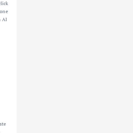
lick
Zone
a AI
ste
,