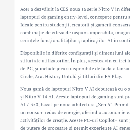
Acer a dezvăluit la CES noua sa serie Nitro V în di
laptopuri de gaming entry-level, concepute pentru a f
Ideale pentru studenții, creatorii și gamerii consac
combinație de viteză de răspuns impecabilă, imagini
cerințele funcționalităților și aplicațiilor AI în cont
Disponibile în diferite configurații și dimensiuni al
stiluri ale utilizatorilor. În plus, acestea vin cu t
de PC, și include jocuri disponibile de la data lans
Circle, Ara: History Untold și titluri din EA Play.
Noua gamă de laptopuri Nitro V AI debutează cu o se
și Nitro V 14 AI. Aceste laptopuri de gaming sunt 
AI 7 350, bazat pe noua arhitectură „Zen 5”. Permit 
un consum redus de energie, oferind o autonomie exc
activităților de creație. Aceste PC-uri Copilot+ sun
de putere de procesare și permit experiențe AI gene