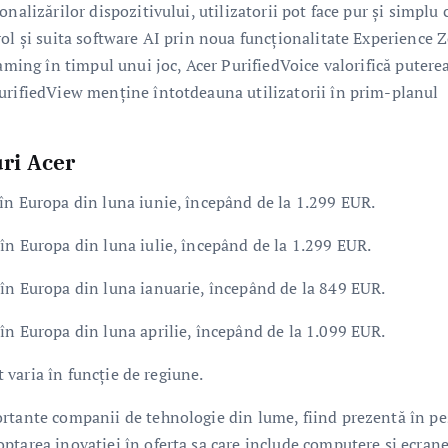
alizărilor dispozitivului, utilizatorii pot face pur și simplu c
rol și suita software AI prin noua funcționalitate Experience 
eaming în timpul unui joc, Acer PurifiedVoice valorifică putere
PurifiedView menține întotdeauna utilizatorii în prim-planul
uri Acer
în Europa din luna iunie, începând de la 1.299 EUR.
în Europa din luna iulie, începând de la 1.299 EUR.
 în Europa din luna ianuarie, începând de la 849 EUR.
în Europa din luna aprilie, începând de la 1.099 EUR.
t varia în funcție de regiune.
ortante companii de tehnologie din lume, fiind prezentă în pe
ptarea inovației în oferta sa care include computere și ecrane