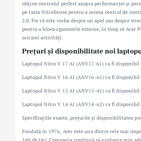
obține controlul perfect asupra performanței și person
pe tasta NitroSense pentru a accesa centrul de cont
2.0. Fie că este vorba despre un apel sau despre str
pentru a bloca zgomotele externe, în timp ce Acer 
oricărei activități.
Prețuri și disponibilitate noi laptop
Laptopul Nitro V 17 AI (ANV17-61) va fi disponibil 
Laptopul Nitro V 16 AI (ANV16-61) va fi disponibil 
Laptopul Nitro V 15 AI (ANV15-41) va fi disponibil
Laptopul Nitro V 14 AI (ANV14-62) va fi disponibil 
Specificațiile exacte, prețurile și disponibilitatea po
Fondată în 1976, Acer este una dintre cele mai imp
160 de țări. Compania continuă să evolueze prin ado