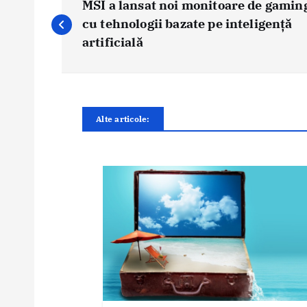
a
MSI a lansat noi monitoare de gamin
v
cu tehnologii bazate pe inteligență
i
artificială
g
a
r
e
Alte articole:
î
n
a
r
t
i
c
o
l
e