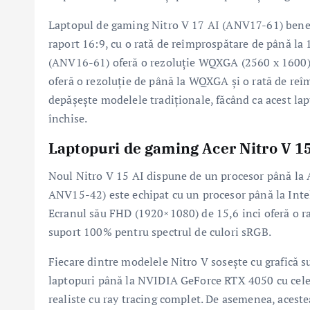
Laptopul de gaming Nitro V 17 AI (ANV17-61) benefi
raport 16:9, cu o rată de reîmprospătare de până la
(ANV16-61) oferă o rezoluție WQXGA (2560 x 1600)
oferă o rezoluție de până la WQXGA și o rată de reîm
depășește modelele tradiționale, făcând ca acest lap
închise.
Laptopuri de gaming Acer Nitro V 1
Noul Nitro V 15 AI dispune de un procesor până l
ANV15-42) este echipat cu un procesor până la Intel
Ecranul său FHD (1920×1080) de 15,6 inci oferă o r
suport 100% pentru spectrul de culori sRGB.
Fiecare dintre modelele Nitro V sosește cu grafică 
laptopuri până la NVIDIA GeForce RTX 4050 cu cele
realiste cu ray tracing complet. De asemenea, acest