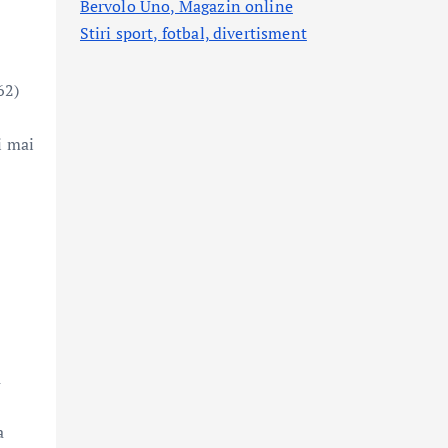
Bervolo Uno, Magazin online
Stiri sport, fotbal,
divertisment
62)
i mai
u
a