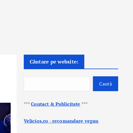
Căutare pe website:
Caută
***
Contact & Publicitate
***
Velicios.ro - recomandare vegan