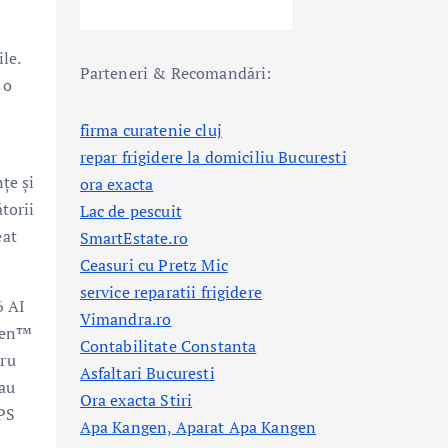
le.
Parteneri & Recomandări:
 o
firma curatenie cluj
repar frigidere la domiciliu Bucuresti
țe și
ora exacta
torii
Lac de pescuit
eat
SmartEstate.ro
Ceasuri cu Pretz Mic
service reparatii frigidere
6 AI
Vimandra.ro
yzen™
Contabilitate Constanta
tru
Asfaltari Bucuresti
sau
Ora exacta Stiri
OPS
Apa Kangen, Aparat Apa Kangen