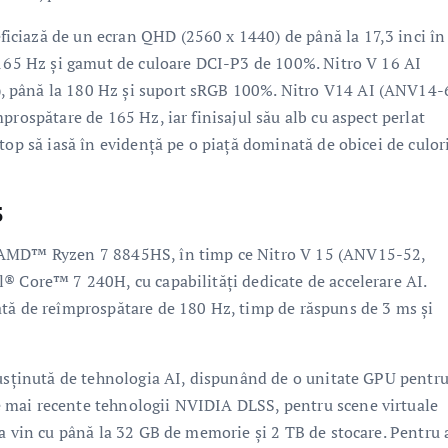
ciază de un ecran QHD (2560 x 1440) de până la 17,3 inci în
 165 Hz și gamut de culoare DCI-P3 de 100%. Nitro V 16 AI
, până la 180 Hz și suport sRGB 100%. Nitro V14 AI (ANV14-
prospătare de 165 Hz, iar finisajul său alb cu aspect perlat
top să iasă în evidență pe o piață dominată de obicei de culor
5
a AMD™ Ryzen 7 8845HS, în timp ce Nitro V 15 (ANV15-52,
® Core™ 7 240H, cu capabilități dedicate de accelerare AI.
ată de reîmprospătare de 180 Hz, timp de răspuns de 3 ms și
susținută de tehnologia AI, dispunând de o unitate GPU pentr
 mai recente tehnologii NVIDIA DLSS, pentru scene virtuale
ea vin cu până la 32 GB de memorie și 2 TB de stocare. Pentru 