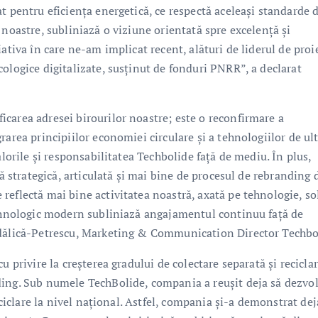
t pentru eficiența energetică, ce respectă aceleași standarde 
 noastre, subliniază o viziune orientată spre excelență și
ativa în care ne-am implicat recent, alături de liderul de proi
ologice digitalizate, susținut de fonduri PNRR”, a declarat
carea adresei birourilor noastre; este o reconfirmare a
rarea principiilor economiei circulare și a tehnologiilor de ul
alorile și responsabilitatea Techbolide față de mediu. În plus,
ră strategică, articulată și mai bine de procesul de rebranding 
eflectă mai bine activitatea noastră, axată pe tehnologie, sol
tehnologic modern subliniază angajamentul continuu față de
ădălică-Petrescu, Marketing & Communication Director Techbo
 privire la creșterea gradului de colectare separată și reciclar
ding. Sub numele TechBolide, compania a reușit deja să dezvo
eciclare la nivel național. Astfel, compania și-a demonstrat dej