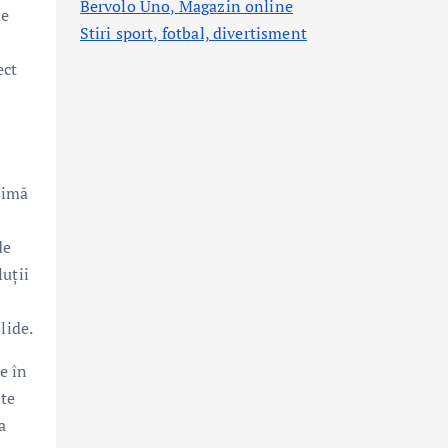
Bervolo Uno, Magazin online
de
Stiri sport, fotbal,
divertisment
ect
timă
de
uții
lide.
e în
lte
a