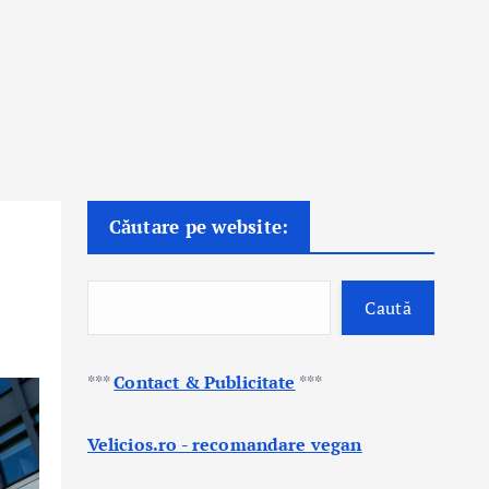
Căutare pe website:
Caută
***
Contact & Publicitate
***
Velicios.ro - recomandare vegan