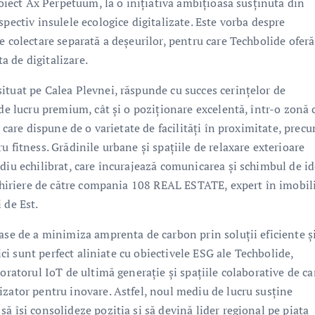
roiect Ax Perpetuum, la o inițiativă ambițioasă susținută din
pectiv insulele ecologice digitalizate. Este vorba despre
e colectare separată a deșeurilor, pentru care Techbolide oferă
 de digitalizare.
ituat pe Calea Plevnei, răspunde cu succes cerințelor de
 de lucru premium, cât și o poziționare excelentă, într-o zonă 
i care dispune de o varietate de facilități în proximitate, prec
 fitness. Grădinile urbane și spațiile de relaxare exterioare
diu echilibrat, care încurajează comunicarea și schimbul de id
închiriere de către compania 108 REAL ESTATE, expert în imobil
 de Est.
ase de a minimiza amprenta de carbon prin soluții eficiente ș
aici sunt perfect aliniate cu obiectivele ESG ale Techbolide,
oratorul IoT de ultimă generație și spațiile colaborative de ca
izator pentru inovare. Astfel, noul mediu de lucru susține
ă își consolideze poziția și să devină lider regional pe piața