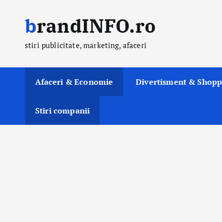
S
brandINFO.ro
k
i
stiri publicitate, marketing, afaceri
p
t
o
Afaceri & Economie
Divertisment & Shopp
c
o
Stiri companii
n
t
e
n
t