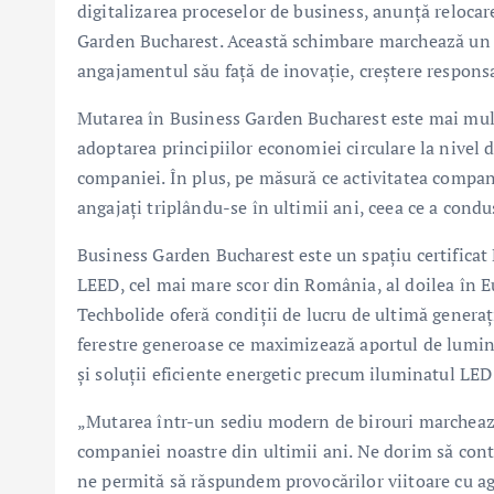
digitalizarea proceselor de business, anunță relocar
Garden Bucharest. Această schimbare marchează un
angajamentul său față de inovație, creștere responsa
Mutarea în Business Garden Bucharest este mai mult
adoptarea principiilor economiei circulare la nivel d
companiei. În plus, pe măsură ce activitatea compani
angajați triplându-se în ultimii ani, ceea ce a cond
Business Garden Bucharest este un spațiu certifica
LEED, cel mai mare scor din România, al doilea în Eu
Techbolide oferă condiții de lucru de ultimă generați
ferestre generoase ce maximizează aportul de lumin
și soluții eficiente energetic precum iluminatul LED
„Mutarea într-un sediu modern de birouri marchează
companiei noastre din ultimii ani. Ne dorim să con
ne permită să răspundem provocărilor viitoare cu agil