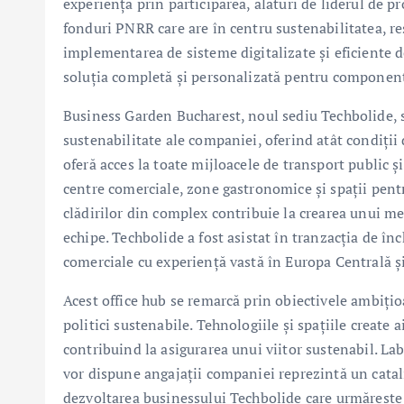
experiența prin participarea, alături de liderul de p
fonduri PNRR care are în centru sustenabilitatea, res
implementarea de sisteme digitalizate și eficiente d
soluția completă și personalizată pentru componenta
Business Garden Bucharest, noul sediu Techbolide, s
sustenabilitate ale companiei, oferind atât condiții
oferă acces la toate mijloacele de transport public ș
centre comerciale, zone gastronomice și spații pentru
clădirilor din complex contribuie la crearea unui me
echipe. Techbolide a fost asistat în tranzacția de 
comerciale cu experiență vastă în Europa Centrală și
Acest office hub se remarcă prin obiectivele ambițio
politici sustenabile. Tehnologiile și spațiile create 
contribuind la asigurarea unui viitor sustenabil. Lab
vor dispune angajații companiei reprezintă un catal
dezvoltarea businessului Techbolide care urmărește s