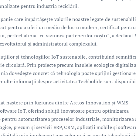
nalizate pentru industria reciclării.
anie care împărtășește valorile noastre legate de sustenabili
put pentru a oferi un mediu de lucru modern, certificat pentru
i, perfect aliniat cu viziunea partenerilor noștri”, a declarat
voltatorul și administratorul complexului.
iilor și tehnologiilor IoT sustenabile, contribuind semnific
ie circulară. Prin proiecte precum insulele ecologice digitaliz
pania dovedește concret că tehnologia poate sprijini gestionar
 multe informații despre activitatea Techbolide sunt disponibi
luat naștere prin fuziunea dintre Arctos Innovation și WMS
oftware IoT, oferind soluții inovatoare pentru optimizarea
e pentru automatizarea proceselor industriale, monitorizarea 
ogice, precum și servicii ERP, CRM, aplicații mobile și softwar
digitală prin implementarea celor mai avansate tehnologii și