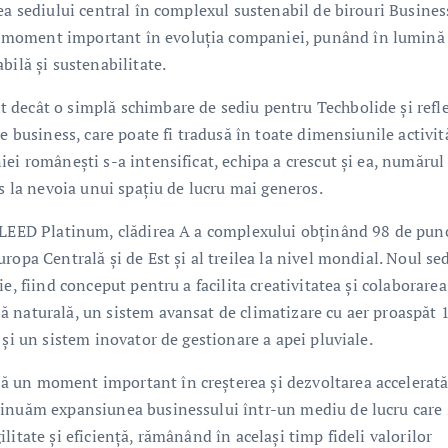
ea sediului central în complexul sustenabil de birouri Busines
 moment important în evoluția companiei, punând în lumină
bilă și sustenabilitate.
 decât o simplă schimbare de sediu pentru Techbolide și refl
e business, care poate fi tradusă în toate dimensiunile activit
ei românești s-a intensificat, echipa a crescut și ea, numărul
us la nevoia unui spațiu de lucru mai generos.
t LEED Platinum, clădirea A a complexului obținând 98 de pun
ropa Centrală și de Est și al treilea la nivel mondial. Noul se
e, fiind conceput pentru a facilita creativitatea și colaborarea
ă naturală, un sistem avansat de climatizare cu aer proaspăt
 și un sistem inovator de gestionare a apei pluviale.
 un moment important în creșterea și dezvoltarea accelerată
tinuăm expansiunea businessului într-un mediu de lucru care 
itate și eficiență, rămânând în același timp fideli valorilor