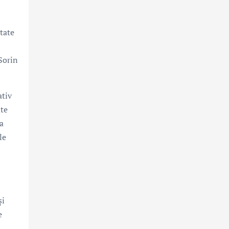
tate
 Sorin
ativ
ate
ea
le
și
e