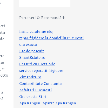
s
Parteneri & Recomandări:
ectă
firma curatenie cluj
ății
repar frigidere la domiciliu Bucuresti
 de
ora exacta
Lac de pescuit
cte
SmartEstate.ro
diu
Ceasuri cu Pretz Mic
, cu
service reparatii frigidere
 100%
Vimandra.ro
Contabilitate Constanta
Asfaltari Bucuresti
 a
Ora exacta Stiri
să
Apa Kangen, Aparat Apa Kangen