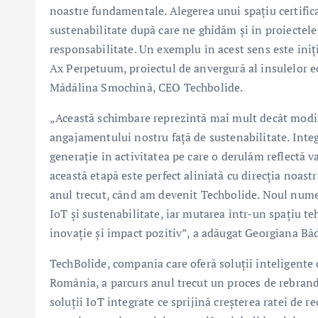
noastre fundamentale. Alegerea unui spațiu certifica
sustenabilitate după care ne ghidăm și în proiectele
responsabilitate. Un exemplu în acest sens este iniți
Ax Perpetuum, proiectul de anvergură al insulelor ec
Mădălina Smochină, CEO Techbolide.
„Această schimbare reprezintă mai mult decât modifi
angajamentului nostru față de sustenabilitate. Integ
generație în activitatea pe care o derulăm reflectă v
această etapă este perfect aliniată cu direcția noast
anul trecut, când am devenit Techbolide. Noul nume r
IoT și sustenabilitate, iar mutarea într-un spațiu 
inovație și impact pozitiv”, a adăugat Georgiana B
TechBolide, compania care oferă soluții inteligente cu
România, a parcurs anul trecut un proces de rebran
soluții IoT integrate ce sprijină creșterea ratei de r