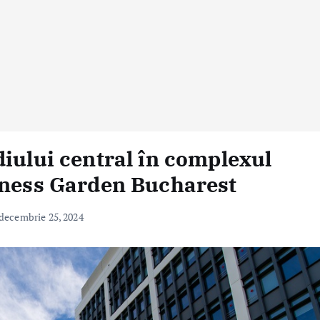
diului central în complexul
iness Garden Bucharest
decembrie 25, 2024