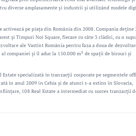
ntru diverse amplasamente și industrii și utilizând modele dig
re activează pe piața din România din 2008. Compania deține 
st și Timpuri Noi Square, fiecare cu câte 3 clădiri, cu o supr
dezvoltare ale Vastint România pentru faza a doua de dezvoltar
al companiei și îl aduc la 150.000 m² de spații de birouri și
Estate specializată în tranzacții corporate pe segmentele offi
țată în anul 2009 în Cehia și de atunci s-a extins în Slovacia,
nființare, 108 Real Estate a intermediat cu succes tranzacții d