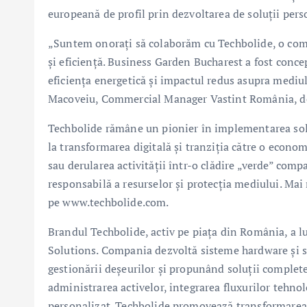
europeană de profil prin dezvoltarea de soluții perso
„Suntem onorați să colaborăm cu Techbolide, o comp
și eficiență. Business Garden Bucharest a fost conce
eficiența energetică și impactul redus asupra mediulu
Macoveiu, Commercial Manager Vastint România, dez
Techbolide rămâne un pionier în implementarea soluț
la transformarea digitală și tranziția către o econom
sau derularea activității într-o clădire „verde” com
responsabilă a resurselor și protecția mediului. Mai
pe www.techbolide.com.
Brandul Techbolide, activ pe piața din România, a 
Solutions. Compania dezvoltă sisteme hardware și s
gestionării deșeurilor și propunând soluții complet
administrarea activelor, integrarea fluxurilor tehnol
personalizat. Techbolide promovează transformarea 