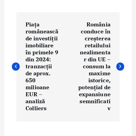
N
Piața
România
a
românească
conduce în
de investiții
creșterea
v
imobiliare
retailului
i
în primele 9
nealimenta
din 2024:
r din UE –
g
tranzacții
consum la
de aprox.
maxime
a
650
istorice,
milioane
potențial de
r
EUR –
expansiune
e
analiză
semnificati
Colliers
v
î
n