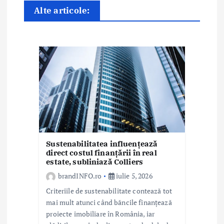
a
Alte articole:
r
t
i
c
o
l
e
Sustenabilitatea influențează
direct costul finanțării în real
estate, subliniază Colliers
brandINFO.ro
iulie 5, 2026
Criteriile de sustenabilitate contează tot
mai mult atunci când băncile finanțează
proiecte imobiliare în România, iar