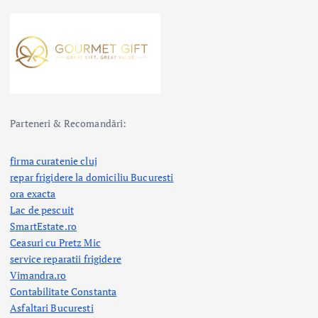
Parteneri & Recomandări:
firma curatenie cluj
repar frigidere la domiciliu Bucuresti
ora exacta
Lac de pescuit
SmartEstate.ro
Ceasuri cu Pretz Mic
service reparatii frigidere
Vimandra.ro
Contabilitate Constanta
Asfaltari Bucuresti