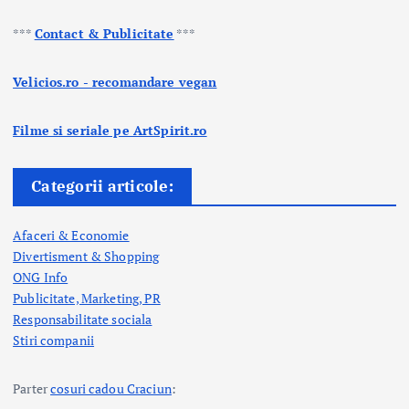
***
Contact & Publicitate
***
Velicios.ro - recomandare vegan
Filme si seriale pe ArtSpirit.ro
Categorii articole:
Afaceri & Economie
Divertisment & Shopping
ONG Info
Publicitate, Marketing, PR
Responsabilitate sociala
Stiri companii
Parter
cosuri cadou Craciun
: