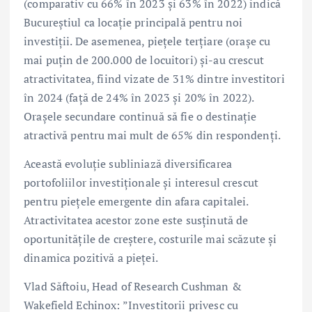
(comparativ cu 66% în 2023 și 63% în 2022) indică
Bucureștiul ca locație principală pentru noi
investiții. De asemenea, piețele terțiare (orașe cu
mai puțin de 200.000 de locuitori) și-au crescut
atractivitatea, fiind vizate de 31% dintre investitori
în 2024 (față de 24% în 2023 și 20% în 2022).
Orașele secundare continuă să fie o destinație
atractivă pentru mai mult de 65% din respondenți.
Această evoluție subliniază diversificarea
portofoliilor investiționale și interesul crescut
pentru piețele emergente din afara capitalei.
Atractivitatea acestor zone este susținută de
oportunitățile de creștere, costurile mai scăzute și
dinamica pozitivă a pieței.
Vlad Săftoiu, Head of Research Cushman &
Wakefield Echinox: ”Investitorii privesc cu