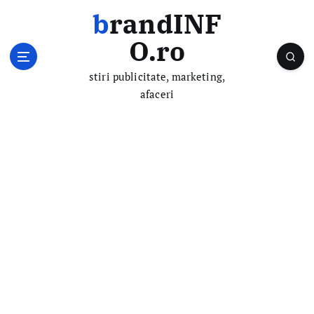
S
brandINF
k
i
O.ro
p
t
stiri publicitate, marketing,
o
afaceri
c
o
n
t
e
n
t