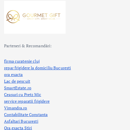
Parteneri & Recomandări:
firma curatenie cluj
repar frigidere la domiciliu Bucuresti
ora exacta
Lac de pescuit
SmartEstate.ro
Ceasuri cu Pretz Mic
service reparatii frigidere
Vimandra.ro
Contabilitate Constanta
Asfaltari Bucuresti
Ora exacta Stiri