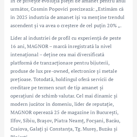
În ce privește evoluția pieței de amanet pentru anul
următor, Cosmin Popovici precizează: „Estimăm că
în 2025 industria de amanet își va menține trendul
ascendent și va avea o creștere de cel puțin 20% „.
Lider al industriei de profil cu experiență de peste
16 ani, MAGNOR – marcă înregistrată la nivel
intenațional – deține cea mai diversificată
platformă de tranzacționare pentru bijuterii,
produse de lux pre-owned, electronice și metale
prețioase. Totodată, holdingul oferă servicii de
creditare pe termen scurt de tip amanet și
operațiuni de schimb valutar. Cel mai dinamic și
modern jucător în domeniu, lider de reputație,
MAGNOR operează 25 de magazine în Bucureşti,
Ilfov, Sibiu, Braşov, Piatra Neamţ, Focşani, Bacău,
Craiova, Galaţi şi Constanţa, Tg. Mureş, Buzău și