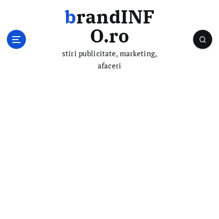
S
brandINF
k
i
O.ro
p
t
stiri publicitate, marketing,
o
afaceri
c
o
n
t
e
n
t