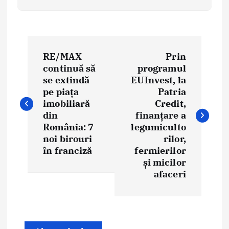
N
RE/MAX
Prin
a
continuă să
programul
se extindă
EUInvest, la
v
pe piața
Patria
i
imobiliară
Credit,
din
finanțare a
g
România: 7
legumiculto
noi birouri
rilor,
a
în franciză
fermierilor
și micilor
r
afaceri
e
î