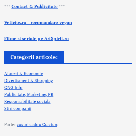
***
Contact & Publicitate
***
Velicios.ro - recomandare vegan
Filme si seriale pe ArtSpirit.ro
Categorii articole:
Afaceri & Economie
Divertisment & Shopping
ONG Info
Publicitate, Marketing, PR
Responsabilitate sociala
Stiri companii
Parter
cosuri cadou Craciun
: