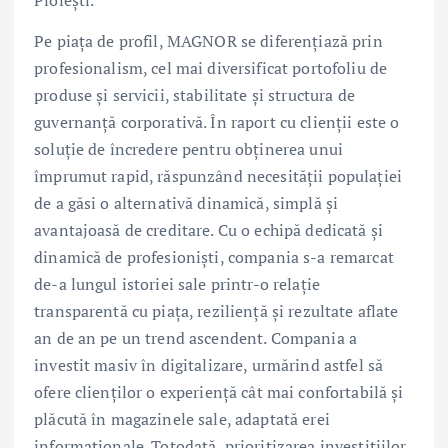
Ploieşti.
Pe piața de profil, MAGNOR se diferențiază prin
profesionalism, cel mai diversificat portofoliu de
produse și servicii, stabilitate și structura de
guvernanță corporativă. În raport cu clienții este o
soluţie de încredere pentru obţinerea unui
împrumut rapid, răspunzând necesității populației
de a găsi o alternativă dinamică, simplă și
avantajoasă de creditare. Cu o echipă dedicată și
dinamică de profesioniști, compania s-a remarcat
de-a lungul istoriei sale printr-o relație
transparentă cu piața, reziliență și rezultate aflate
an de an pe un trend ascendent. Compania a
investit masiv în digitalizare, urmărind astfel să
ofere clienților o experiență cât mai confortabilă și
plăcută în magazinele sale, adaptată erei
informaționale. Totodată, prioritizarea investițiilor