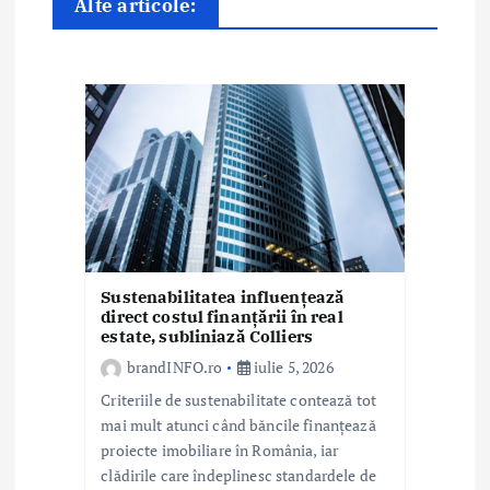
n
Alte articole:
a
r
t
i
c
o
l
Sustenabilitatea influențează
direct costul finanțării în real
estate, subliniază Colliers
e
brandINFO.ro
iulie 5, 2026
Criteriile de sustenabilitate contează tot
mai mult atunci când băncile finanțează
proiecte imobiliare în România, iar
clădirile care îndeplinesc standardele de