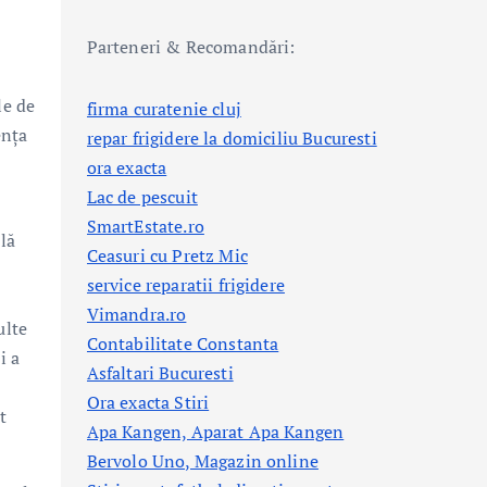
Parteneri & Recomandări:
le de
firma curatenie cluj
ența
repar frigidere la domiciliu Bucuresti
ora exacta
Lac de pescuit
SmartEstate.ro
lă
Ceasuri cu Pretz Mic
service reparatii frigidere
Vimandra.ro
ulte
Contabilitate Constanta
i a
Asfaltari Bucuresti
Ora exacta Stiri
t
Apa Kangen, Aparat Apa Kangen
Bervolo Uno, Magazin online