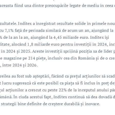
 aceasta fiind una dintre preocupările legate de mediu în ceea 
ezultatele. Inditex a înregistrat rezultate solide în primele no
 cu 7,1% față de perioada similară de acum un an, ajungând la
% de la an la an, ajungând la 4,45 miliarde euro. Inditex își
tate, alocând 1,8 miliarde euro pentru investiții în 2024, inc
în 2024 și 2025. Aceste investiții sprijină poziția sa de lider 
de magazine pe 214 piețe, inclusiv cea din România și de o cre
, între 2024 și 2026.
reilea au fost sub așteptări, făcând ca prețul acțiunilor să scad
lucru sugerează că este posibil ca piața să fi inclus în preț de
ul acțiunilor a crescut cu peste 22% de la începutul anului pâ
ămână. În ciuda acestui fapt, Inditex continuă să dea dovadă 
 strategii bine definite de creștere durabilă și inovare.