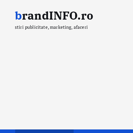
S
brandINFO.ro
k
i
stiri publicitate, marketing, afaceri
p
t
o
c
o
n
t
e
n
t