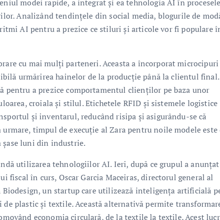
eniul modei rapide, a integrat și ea tehnologia AI în procesele
rilor. Analizând tendințele din social media, blogurile de mod
itmi AI pentru a prezice ce stiluri și articole vor fi populare î
rare cu mai mulți parteneri. Aceasta a încorporat microcipuri
sibilă urmărirea hainelor de la producție până la clientul final
lă pentru a prezice comportamentul clienților pe baza unor
loarea, croiala și stilul. Etichetele RFID și sistemele logistice
sportul și inventarul, reducând risipa și asigurându-se că
a urmare, timpul de execuție al Zara pentru noile modele este
șase luni din industrie.
ndă utilizarea tehnologiilor AI. Ieri, după ce grupul a anunțat
ui fiscal în curs, Oscar Garcia Maceiras, directorul general al
 Biodesign, un startup care utilizează inteligența artificială 
 de plastic și textile. Această alternativă permite transformar
omovând economia circulară, de la textile la textile. Acest luc