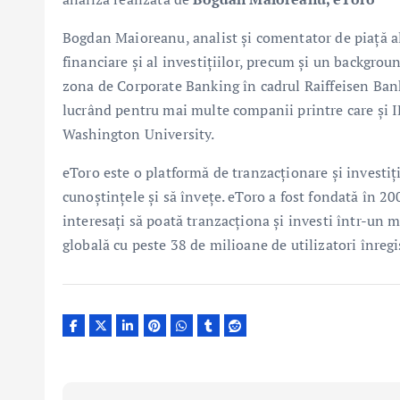
Bogdan Maioreanu, analist și comentator de piață al
financiare și al investițiilor, precum și un backgrou
zona de Corporate Banking în cadrul Raiffeisen Bank 
lucrând pentru mai multe companii printre care și
Washington University.
eToro este o platformă de tranzacționare și investiți
cunoștințele și să învețe. eToro a fost fondată în 20
interesați să poată tranzacționa și investi într-un 
globală cu peste 38 de milioane de utilizatori înregis