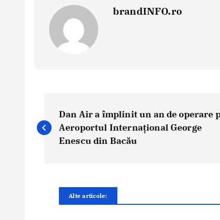
brandINFO.ro
N
a
Dan Air a împlinit un an de operare 
v
Aeroportul Internațional George
i
Enescu din Bacău
g
a
r
e
Alte articole:
î
n