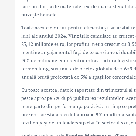
face producția de materiale textile mai sustenabilă,
privește hainele.
Toate aceste eforturi pentru eficiență și-au arătat r
luni ale anului 2024. Vânzările cumulate au crescut
27,42 miliarde euro, iar profitul net a crescut cu 8,5
menține angajamentul față de expansiune și durabili
900 de milioane euro pentru infrastructura logistică 
termen lung, susținută de o rețea globală de 5.659 
anuală brută proiectată de 5% a spațiilor comerciale
Cu toate acestea, datele raportate din trimestrul al t
peste aproape 7% după publicarea rezultatelor. Acest 
mare parte din performanța pozitivă. În timp ce preț
prezent, acesta a pierdut aproape 9% în ultima săpt
reziliență și de un leadership clar în sectorul său, cu
analiză realizată de
Bogdan Maioreanu, eToro