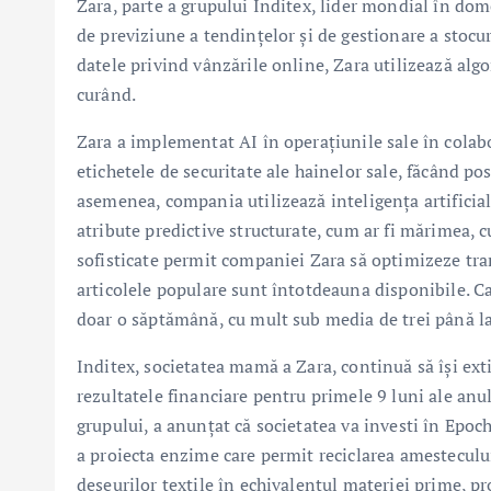
Zara, parte a grupului Inditex, lider mondial în dom
de previziune a tendințelor și de gestionare a stocu
datele privind vânzările online, Zara utilizează algor
curând.
Zara a implementat AI în operațiunile sale în colabo
etichetele de securitate ale hainelor sale, făcând po
asemenea, compania utilizează inteligența artificia
atribute predictive structurate, cum ar fi mărimea, cu
sofisticate permit companiei Zara să optimizeze tran
articolele populare sunt întotdeauna disponibile. C
doar o săptămână, cu mult sub media de trei până la 
Inditex, societatea mamă a Zara, continuă să își exti
rezultatele financiare pentru primele 9 luni ale anul
grupului, a anunțat că societatea va investi în Epoch
a proiecta enzime care permit reciclarea amestecului
deșeurilor textile în echivalentul materiei prime, pr