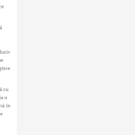
ce
uă
lusiv
pe
ștere
ă cu
ja o
nă în
de