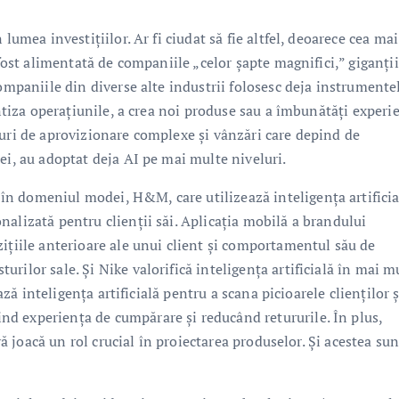
lumea investițiilor. Ar fi ciudat să fie altfel, deoarece cea mai
 fost alimentată de companiile „celor șapte magnifici,” giganții
companiile din diverse alte industrii folosesc deja instrumente
entiza operațiunile, a crea noi produse sau a îmbunătăți experi
țuri de aprovizionare complexe și vânzări care depind de
ei, au adoptat deja AI pe mai multe niveluri.
n domeniul modei, H&M, care utilizează inteligența artificia
alizată pentru clienții săi. Aplicația mobilă a brandului
ițiile anterioare ale unui client și comportamentul său de
rilor sale. Și Nike valorifică inteligența artificială în mai m
ează inteligența artificială pentru a scana picioarele clienților ș
d experiența de cumpărare și reducând retururile. În plus,
ivă joacă un rol crucial în proiectarea produselor. Și acestea sun