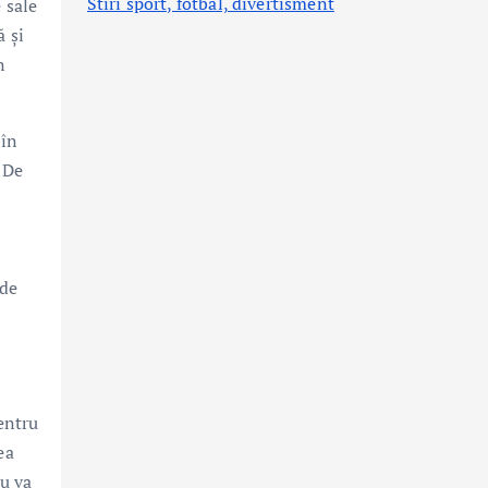
Stiri sport, fotbal,
divertisment
 sale
ă și
n
 în
. De
 de
pentru
ea
ru va