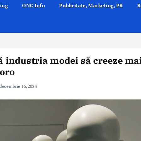
ing
ONG Info
Publicitate, Marketing, PR
R
ută industria modei să creeze ma
Toro
decembrie 16, 2024