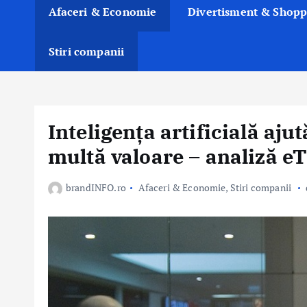
Afaceri & Economie
Divertisment & Shopp
Stiri companii
Inteligența artificială aj
multă valoare – analiză e
brandINFO.ro
Afaceri & Economie
,
Stiri companii