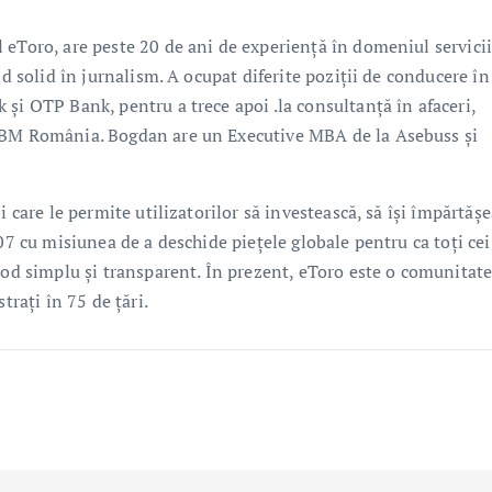
 eToro, are peste 20 de ani de experiență în domeniul servicii
nd solid în jurnalism. A ocupat diferite poziții de conducere în
și OTP Bank, pentru a trece apoi .la consultanță în afaceri,
 IBM România. Bogdan are un Executive MBA de la Asebuss și
i care le permite utilizatorilor să investească, să își împărtăș
07 cu misiunea de a deschide piețele globale pentru ca toți cei
mod simplu și transparent. În prezent, eToro este o comunitat
trați în 75 de țări.