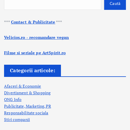
Caută
***
Contact & Publicitate
***
Velicios.ro - recomandare vegan
Filme si seriale pe ArtSpirit.ro
Categorii articole:
Afaceri & Economie
Divertisment & Shopping
ONG Info
Publicitate, Marketing, PR
Responsabilitate sociala
Stiri companii