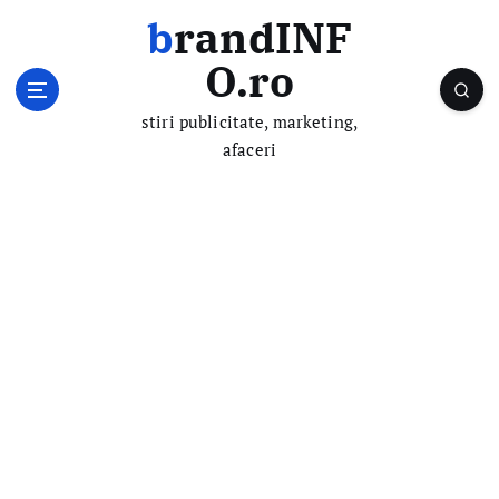
S
brandINF
k
i
O.ro
p
t
stiri publicitate, marketing,
o
afaceri
c
o
n
t
e
n
t