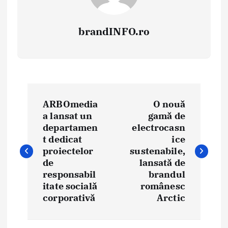
brandINFO.ro
N
ARBOmedia
O nouă
a
a lansat un
gamă de
departamen
electrocasn
v
t dedicat
ice
i
proiectelor
sustenabile,
de
lansată de
g
responsabil
brandul
itate socială
românesc
a
corporativă
Arctic
r