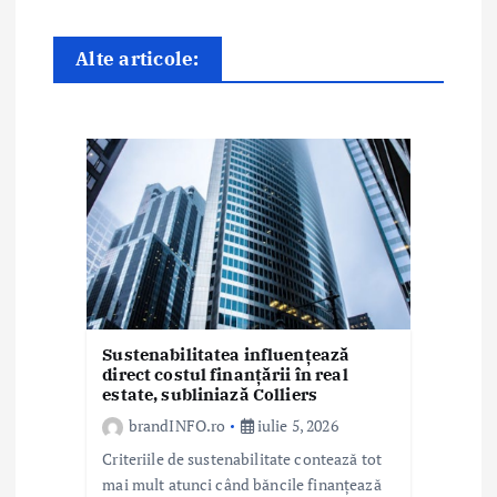
e
î
Alte articole:
n
a
r
t
i
c
Sustenabilitatea influențează
o
direct costul finanțării în real
estate, subliniază Colliers
l
brandINFO.ro
iulie 5, 2026
e
Criteriile de sustenabilitate contează tot
mai mult atunci când băncile finanțează