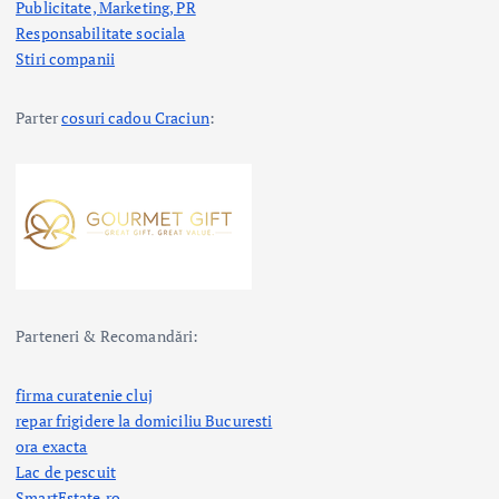
Publicitate, Marketing, PR
Responsabilitate sociala
Stiri companii
Parter
cosuri cadou Craciun
:
Parteneri & Recomandări:
firma curatenie cluj
repar frigidere la domiciliu Bucuresti
ora exacta
Lac de pescuit
SmartEstate.ro