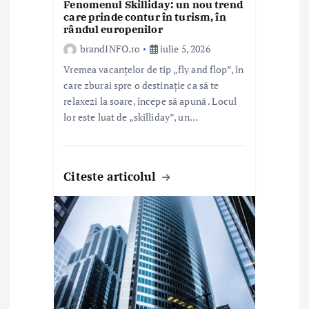
e
Fenomenul Skilliday: un nou trend
care prinde contur în turism, în
rândul europenilor
brandINFO.ro
iulie 5, 2026
Vremea vacanțelor de tip „fly and flop”, în
care zburai spre o destinație ca să te
relaxezi la soare, începe să apună . Locul
lor este luat de „skilliday”, un…
Citeste articolul