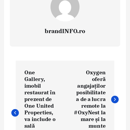
brandINFO.ro
N
One
Oxygen
a
Gallery,
oferă
imobil
angajaților
v
restaurat în
posibilitate
i
prezent de
a de a lucra
One United
remote la
g
Properties,
#OxyNest la
va include o
mare și la
a
sală
munte