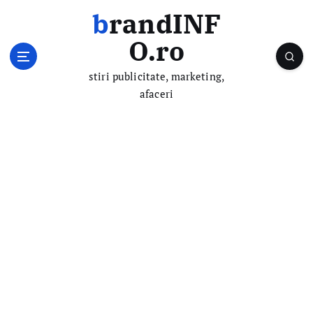
S
brandINF
k
i
O.ro
p
t
stiri publicitate, marketing,
o
afaceri
c
o
n
t
e
n
t