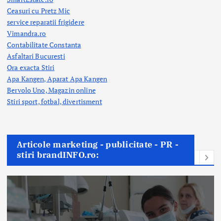
Ceasuri cu Pretz Mic
service reparatii frigidere
Vimandra.ro
Contabilitate Constanta
Asfaltari Bucuresti
Ora exacta Stiri
Apa Kangen, Aparat Apa Kangen
Bervolo Uno, Magazin online
Stiri sport, fotbal,
divertisment
Articole marketing - publicitate - PR -
stiri brandINFO.ro: