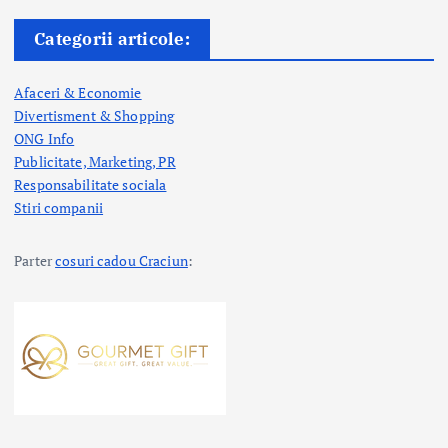
Categorii articole:
Afaceri & Economie
Divertisment & Shopping
ONG Info
Publicitate, Marketing, PR
Responsabilitate sociala
Stiri companii
Parter
cosuri cadou Craciun
: