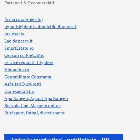
Parteneri & Recomandări:
firma curatenie cluj
repar frigidere la domiciliu Bucuresti
ora exacta
Lac de pescuit
SmartEstate.ro
Ceasuri cu Pretz Mic
service reparatii frigidere
Vimandra.ro
Contabilitate Constanta
Asfaltari Bucuresti
Ora exacta Stiri
Apa Kangen, Aparat Apa Kangen
Bervolo Uno, Magazin online
Stiri sport, fotbal,
divertisment