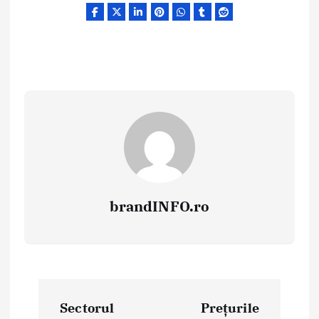
brandINFO.ro
N
Sectorul
Prețurile