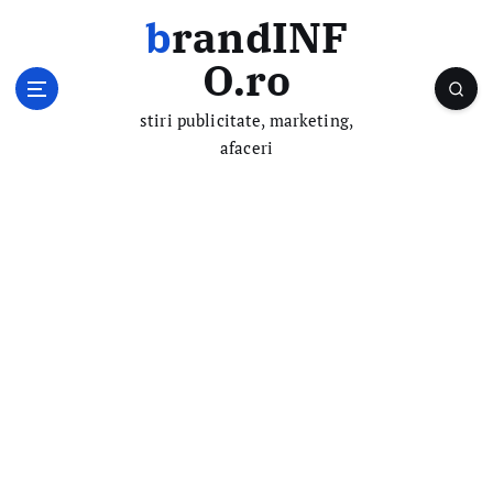
S
brandINF
k
i
O.ro
p
t
stiri publicitate, marketing,
o
afaceri
c
o
n
t
e
n
t