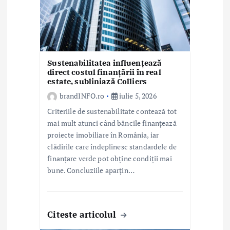
i
c
o
Sustenabilitatea influențează
direct costul finanțării în real
l
estate, subliniază Colliers
e
brandINFO.ro
iulie 5, 2026
Criteriile de sustenabilitate contează tot
mai mult atunci când băncile finanțează
proiecte imobiliare în România, iar
clădirile care îndeplinesc standardele de
finanțare verde pot obține condiții mai
bune. Concluziile aparțin…
Citeste articolul