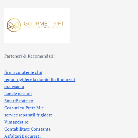
Parteneri & Recomandări:
firma curatenie cluj
repar frigidere la domiciliu Bucuresti
ora exacta
Lac de pescuit
SmartEstate.ro
Ceasuri cu Pretz Mic
service reparatii frigidere
Vimandra.ro
Contabilitate Constanta
Asfaltari Bucuresti