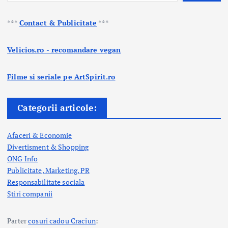
***
Contact & Publicitate
***
Velicios.ro - recomandare vegan
Filme si seriale pe ArtSpirit.ro
Categorii articole:
Afaceri & Economie
Divertisment & Shopping
ONG Info
Publicitate, Marketing, PR
Responsabilitate sociala
Stiri companii
Parter
cosuri cadou Craciun
: