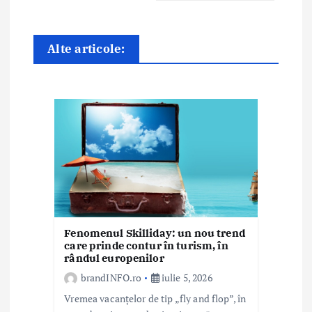
e
î
Alte articole:
n
a
r
t
i
c
Fenomenul Skilliday: un nou trend
o
care prinde contur în turism, în
rândul europenilor
l
brandINFO.ro
iulie 5, 2026
e
Vremea vacanțelor de tip „fly and flop”, în