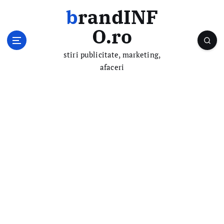
S
brandINF
k
i
O.ro
p
t
stiri publicitate, marketing,
o
afaceri
c
o
n
t
e
n
t