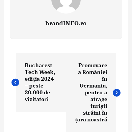
brandINFO.ro
N
Bucharest
Promovare
a
Tech Week,
a României
ediția 2024
în
v
– peste
Germania,
i
30.000 de
pentru a
vizitatori
atrage
g
turiști
străini în
a
țara noastră
r