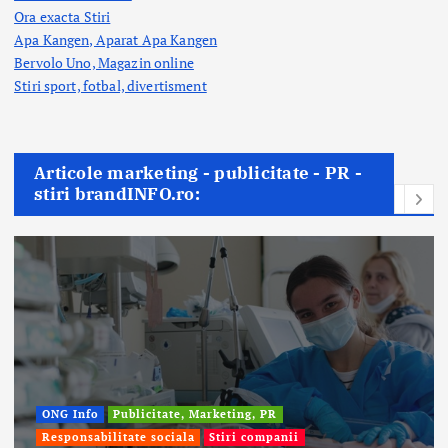
Ora exacta Stiri
Apa Kangen, Aparat Apa Kangen
Bervolo Uno, Magazin online
Stiri sport, fotbal,
divertisment
Articole marketing - publicitate - PR -
stiri brandINFO.ro:
ONG Info
Publicitate, Marketing, PR
Responsabilitate sociala
Stiri companii