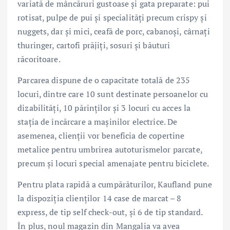
variată de mâncăruri gustoase și gata preparate: pui
rotisat, pulpe de pui și specialități precum crispy și
nuggets, dar și mici, ceafă de porc, cabanoși, cârnați
thuringer, cartofi prăjiți, sosuri și băuturi
răcoritoare.
Parcarea dispune de o capacitate totală de 235
locuri, dintre care 10 sunt destinate persoanelor cu
dizabilități, 10 părinților și 3 locuri cu acces la
stația de încărcare a mașinilor electrice. De
asemenea, clienții vor beneficia de copertine
metalice pentru umbrirea autoturismelor parcate,
precum și locuri special amenajate pentru biciclete.
Pentru plata rapidă a cumpărăturilor, Kaufland pune
la dispoziția clienților 14 case de marcat – 8
express, de tip self check-out, și 6 de tip standard.
În plus, noul magazin din Mangalia va avea