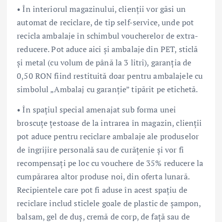
• În interiorul magazinului, clienții vor găsi un
automat de reciclare, de tip self-service, unde pot
recicla ambalaje în schimbul voucherelor de extra-
reducere. Pot aduce aici și ambalaje din PET, sticlă
și metal (cu volum de până la 3 litri), garanția de
0,50 RON fiind restituită doar pentru ambalajele cu
simbolul „Ambalaj cu garanție” tipărit pe etichetă.
• În spațiul special amenajat sub forma unei
broscuțe țestoase de la intrarea în magazin, clienții
pot aduce pentru reciclare ambalaje ale produselor
de îngrijire personală sau de curățenie și vor fi
recompensați pe loc cu vouchere de 35% reducere la
cumpărarea altor produse noi, din oferta lunară.
Recipientele care pot fi aduse în acest spațiu de
reciclare includ sticlele goale de plastic de șampon,
balsam, gel de duș, cremă de corp, de față sau de